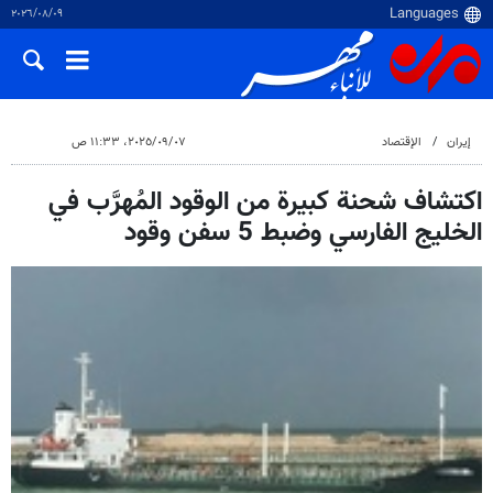
٠٩‏/٠٨‏/٢٠٢٦
إيران
الإقتصاد
٠٧‏/٠٩‏/٢٠٢٥، ١١:٣٣ ص
اكتشاف شحنة كبيرة من الوقود المُهرَّب في
الخليج الفارسي وضبط 5 سفن وقود