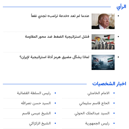
الرأي
عندما لم تعد «خدعة ترامب» تجدي نفعاً
فشل استراتيجية الضغط ضد محور المقاومة
لماذا يشكّل مضيق هرمز أداة استراتيجية لإيران؟
اخبار الشخصيات
الامام الخامنئي
رئیس السلطة القضائیة
الحاج قاسم سليماني
السيد حسن نصرالله
السید عبدالملک الحوثي
الشيخ عيسى قاسم
رئيس الجمهورية
الشيخ الزكزاكي