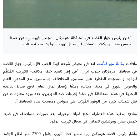
أعلن رئيس جهاز القضاء في محافظة هرمزكان، مجتبى قهرماني، عن ضبط
خمس سفن ومركبتين تعملان في مجال تهريب الوقود بمدينة ميناب.
وأفادت
وكالة مهر للأنباء
، انه في معرض شرحه لهذا الخبر، قال رئيس جهاز القضاء
في محافظة هرمزكان جنوب ايران: "في إطار تنفيذ خطة مكافحة التهريب المُنظَّم
للوقود والمنتجات النفطية على مستوى المحافظة، وبالتنسيق مع المدعي العام
والحرس الثوري في مدينة ميناب، ومنعًا لإهدار المال العام، نجح ضباط القاعدة
البحرية في هذه المحافظة في اتخاذ إجراءات ضد المهربين، بعد ورود معلومات عن
نقل شحنات كبيرة من الوقود المُهرَّب على سواحل ومصبات هذه المحافظة".
وتابع: بتنفيذ هذه العملية، نجح ضباط البحرية، بعد دوريات متواصلة، في ضبط
خمس سفن ومركبتين تعملان في مجال تهريب الوقود.
وأشار رئيس قضاء هرمزكان إلى تدمير خط أنابيب بطول 7700 متر لنقل الوقود