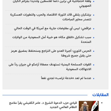
وقفة احتجاجية في برلين دعما لفلسطين وتنديداً بجرائم الكيان
الصهیوني
بزشكيان يلتقي قائد الثورة؛ الاقتصاد والحرب والتطورات العسكرية
تتصدر محاور المباحثات
عراقجي: ليس أي مفاوضات جارية مع أمريكا في الوقت الحالي
سبب تشكيل «اتفاق مكة» هو خيبة أمل السعودية من الولايات
المتحدة
الحرس الثوري: أجبرنا العدو على التراجع وسنحتفظ بمضيق هرمز
حتى يقبل جميع شروطنا
القوات المسلحة اليمنية تستهدف مصفاة أرامكو في جيزان رداً على
الانتهاكات السعودية
عندما لم تعد «خدعة ترامب» تجدي نفعاً
المقابلات
قيادي حزب الدعوة الشيخ د. عامر الكفيشي يقرأ ملامح
النظام العالمي الجديد