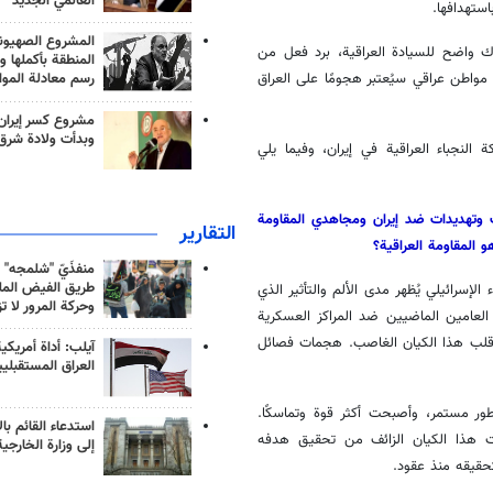
العالمي الجديد
استهدافها.
المشروع الصهيو
اك واضح للسيادة العراقية، برد فعل من
المنطقة بأكملها و
مواطن عراقي سيُعتبر هجومًا على العراق
رسم معادلة الموا
مشروع كسر إيران
وبدأت ولادة شرق
لنجباء العراقية في إيران، وفيما يلي
ات وتهديدات ضد إيران ومجاهدي المقاومة
التقارير
و المقاومة العراقية؟
منفذَيّ "شلمجه" 
طريق الفيض الملي
لإسرائيلي يُظهر مدى الألم والتأثير الذي
وحركة المرور لا ت
العامين الماضيين ضد المراكز العسكرية
 وقلب هذا الكيان الغاصب. هجمات فصائل
آيلب: أداة أمريكي
العراق المستقبلي
ور مستمر، وأصبحت أكثر قوة وتماسكًا.
استدعاء القائم بال
نعت هذا الكيان الزائف من تحقيق هدفه
إلى وزارة الخارجية
حقيقه منذ عقود.