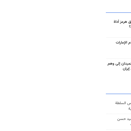
 هرمز أداة
؟
 الإمارات
ميدان إلى وهم
إيران
س السلطة
ة
يد حسن