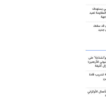
ني يستهدف
المقاومة تعيد
جهة
 قد سقط،
 جديد
و"تشذابة" على
وني للأربعين؛
زال كثيفة
ة لتدريب قادة
ين
أعمال الأوكراني