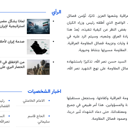
الرأي
عراقية وشعبها العزيز. ثانيًا، تُؤمن فصائل
لماذا يشكّل مضيق
يد الواضح الذي أطلقه رئيس وزراء الكيان
استراتيجية لإيران
 بغض النظر عن كيفية تنفيذه، يُعدّ هذا
يادة العراق وشعبه، وسيتم الرد عليه في
صدمة إيران لأحلام
وثبات وعزيمة فصائل المقاومة العراقية.
 المقاومة مسيرتها بنشاط وحيوية.
السيد حسن نصر الله، تذكيرًا باستشهاده
من الإخفاق في ال
الحصار البري على 
ائل المقاومة على نهج الشهيد نصر الله،
اخبار الشخصيات
مة العراقية وكفاءتها، وستجعل مستقبلها
الامام الخامنئي
رئی
دة والمسؤولين. هذا أمر طبيعي في جميع
القضائی
معتقداتنا، حتى دماء الشهداء تُنير دربنا،
الحاج قاسم
الس
ار وصمود فصائل المقاومة.
سليماني
نصرالله