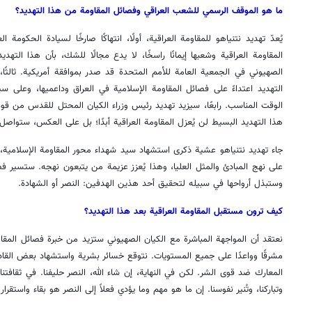
ما هو الموقف الرسمي للشعب العراقي وفصائل المقاومة من هذا التهديد؟
يُعدّ تهديد نتنياهو للمقاومة العراقية، أولًا، انتهاكًا صارخًا لسيادة الحكومة ال
المقاومة العراقية وشعبها إيمانًا راسخًا، لا يدع مجالًا للشك، بأن هذا التهد
الصهيوني في الجمعية العامة للأمم المتحدة قد صدر بموافقة أمريكية. ثالثًا،
التهديد اعتداءً على فصائل المقاومة الإسلامية في العراق وداعميها، وعلى س
الوقت المناسب. رابعًا، سيزيد تهديد رئيس وزراء الكيان المحتل للقدس من قوة 
هذا التهديد البسيط لن يُعزل المقاومة العراقية أبدًا؛ بل على العكس، ستواصل
جاء تهديد نتنياهو عشية ذكرى استشهاد سيد شهداء محور المقاومة الإسلامية، 
على نهج المبادئ والمثل العليا، وهذا يُعزز عزيمة من يتبعون نهجه. ستسير فص
وستبذل أرواحها في سبيله لتحقيق أحد هذين الهدفين: النصر أو الشهادة.
كيف ترون مستقبل المقاومة العراقية بعد هذا التهديد؟
نعتقد أن المواجهة المباشرة مع الكيان الصهيوني ستزيد من خبرة فصائل المقاو
مشرقًا وواعدًا على جميع المستويات. نتوقع خسائر بشرية واستشهاد بعض القا
المعارك ضد قوى الشر. لكن في النهاية، إن شاء الله، النصر حليفنا. في ثقافتنا و
وتباركنا، وتُنير نفوسنا. إن ما هو مهم وما يؤدي فعلاً إلى النصر هو بقاء واستقر