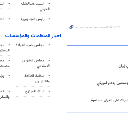
السید عبدالملک
الش
الحوثي
رئيس الجمهورية
الشي
اخبار المنظمات والمؤسسات
مجلس خبراء القيادة
مجل
الدستو
مجلس الشورى
مجم
إيران
الاسلامي
مصلحة 
منظمة الاذاعة
وزار
والتلفزیون
جتمعون بدعم أمريكي
البنك المركزي
اتحا
والتلفز
مرات على العراق مستمرة