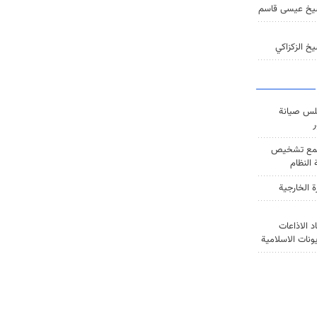
يخ عيسى قاسم
خ الزكزاكي
س صيانة
ر
ع تشخيص
النظام
ة الخارجية
د الاذاعات
يونات الاسلامية