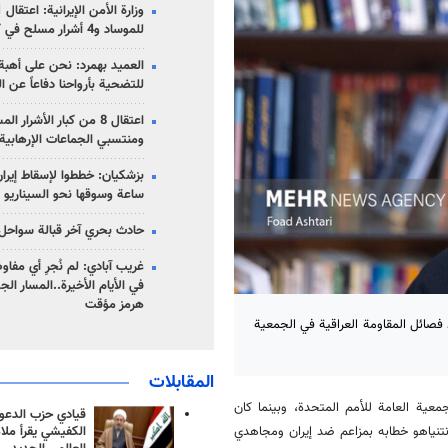
للموساد و4 أشرار مسلح في كرمان
العميد بهمرد: نحن على أهبة 
للتضحية بأرواحنا دفاعاً عن ا
اعتقال 8 من كبار الأشرار 
ومنتسبي الجماعات الإرهابية
ساعة وسوقها نحو السيناريو 
حادث بحري آخر قبالة سواحل 
غريب آبادي: لم نُجرِ أي مفاو
في الأيام الأخيرة..المسار ال
هرمز مؤقت
د فصائل المقاومة العراقية في الجمعية
المقابلات
جمعية العامة للأمم المتحدة، وبينما كان
قيادي حزب الدعوة
نتنياهو خطابه بمزاعم ضد إيران ومجاهدي
الكفيشي يقرأ ملا