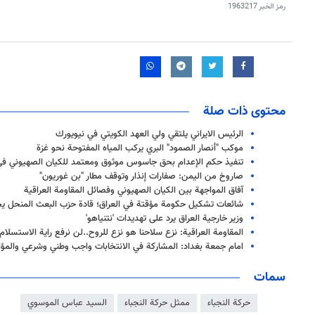
رمز الخبر
1963217
محتوى ذات صلة
الرئيس الايراني يلتقي ولي العهد الكويتي في نيويورك
موكب "أنصار الصمود" البري يركب المياه المفتوحة نحو غزة
تنفيذ حكم الإعدام بحق جاسوس موثوق ومعتمد للكيان الصهيوني في 
صاروخ من اليمن: صفارات إنذار وتوقف مطار "بن غوريون"
آفاق المواجهة بين الكيان الصهيوني وفصائل المقاومة العراقية
شائعات تشكيل حكومة مؤقتة في العراق؛ قادة حزب البعث المنحل ي
وزير خارجية العراق يرد على تهديدات 'نتنياهو'
المقاومة العراقية: نزع سلاحنا هو نزع للروح..لن نرفع راية الاستسلام
امام جمعة بغداد: المشاركة في الانتخابات واجب وطني وشرعي والمؤا
سمات
حركة النجباء
ممثل حركة النجباء
السيد عباس الموسوي