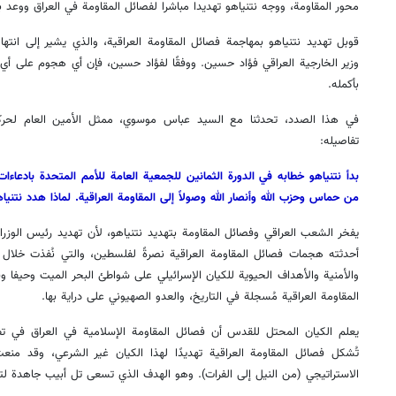
محور المقاومة، ووجه نتنياهو تهديدا مباشرا لفصائل المقاومة في العراق ووعد ب
قوبل تهديد نتنياهو بمهاجمة فصائل المقاومة العراقية، والذي يشير إلى انته
وزير الخارجية العراقي فؤاد حسين. ووفقًا لفؤاد حسين، فإن أي هجوم على أي 
بأكمله.
في هذا الصدد، تحدثنا مع السيد عباس موسوي، ممثل الأمين العام لحركة ا
تفاصيله:
بدأ نتنياهو خطابه في الدورة الثمانين للجمعية العامة للأمم المتحدة بادعاء
من حماس وحزب الله وأنصار الله وصولاً إلى المقاومة العراقية. لماذا هدد نتنياه
يفخر الشعب العراقي وفصائل المقاومة بتهديد نتنياهو، لأن تهديد رئيس الوزراء ا
أحدثته هجمات فصائل المقاومة العراقية نصرةً لفلسطين، والتي نُفذت خلال 
والأمنية والأهداف الحيوية للكيان الإسرائيلي على شواطئ البحر الميت وحيفا
المقاومة العراقية مُسجلة في التاريخ، والعدو الصهيوني على دراية بها.
يعلم الكيان المحتل للقدس أن فصائل المقاومة الإسلامية في العراق في تط
تُشكل فصائل المقاومة العراقية تهديدًا لهذا الكيان غير الشرعي، وقد م
الاستراتيجي (من النيل إلى الفرات). وهو الهدف الذي تسعى تل أبيب جاهدة لت