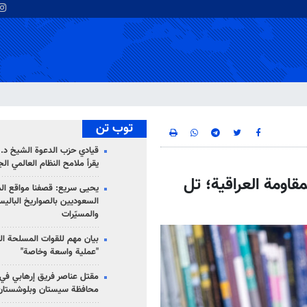
توب تن
قيادي حزب الدعوة الشيخ د. 
يقرأ ملامح النظام العالمي ال
قاومة العراقية؛ تل
يحيى سريع: قصفنا مواقع الم
السعوديين بالصواريخ الباليس
والمسيّرات
بيان مهم للقوات المسلحة ال
"عملية واسعة وخاصة"
مقتل عناصر فريق إرهابي في
محافظة سيستان وبلوشستان