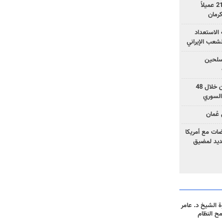
وزارة الأمن الإيرانية: اعتقال 21 عميلاً
الاستعداد
لشعب الإيراني
المسلحين
بزشكيان: خططوا لإسقاط إيران خلال 48
السوري
عُمان
ضات مع أمريكا
جديد لمضيق
 الشيخ د. عامر
مح النظام