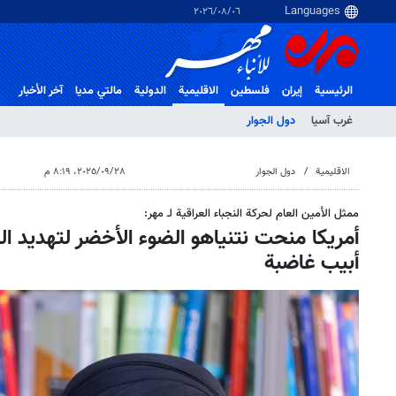
٠٦‏/٠٨‏/٢٠٢٦
الرئيسية
إيران
فلسطین
الاقلیمیة
الدولية
مالتي مدیا
آخر الأخبار
غرب آسیا
دول الجوار
الاقلیمیة
دول الجوار
٢٨‏/٠٩‏/٢٠٢٥، ٨:١٩ م
ممثل الأمين العام لحركة النجباء العراقية لـ مهر:
أمريكا منحت نتنياهو الضوء الأخضر لتهديد الم
أبيب غاضبة