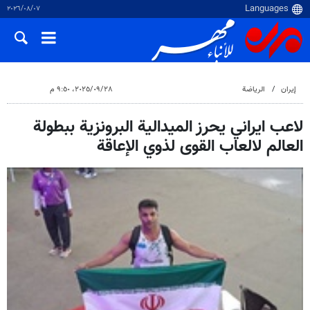
٠٧‏/٠٨‏/٢٠٢٦
إيران
الرياضة
٢٨‏/٠٩‏/٢٠٢٥، ٩:٥٠ م
لاعب ايراني يحرز الميدالية البرونزية ببطولة
العالم لالعاب القوى لذوي الإعاقة