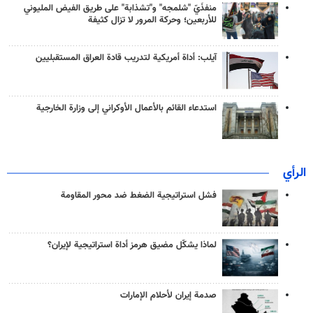
منفذَيّ "شلمجه" و"تشذابة" على طريق الفيض المليوني
للأربعين؛ وحركة المرور لا تزال كثيفة
آيلب: أداة أمريكية لتدريب قادة العراق المستقبليين
استدعاء القائم بالأعمال الأوكراني إلى وزارة الخارجية
الرأي
فشل استراتيجية الضغط ضد محور المقاومة
لماذا يشكّل مضيق هرمز أداة استراتيجية لإيران؟
صدمة إيران لأحلام الإمارات