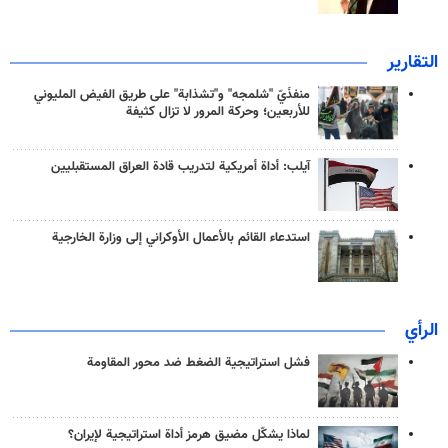
التقارير
منفذَيّ "شلمجه" و"تشذابة" على طريق الفيض المليوني
للأربعين؛ وحركة المرور لا تزال كثيفة
آيلب: أداة أمريكية لتدريب قادة العراق المستقبليين
استدعاء القائم بالأعمال الأوكراني إلى وزارة الخارجية
الرأي
فشل استراتيجية الضغط ضد محور المقاومة
لماذا يشكّل مضيق هرمز أداة استراتيجية لإيران؟