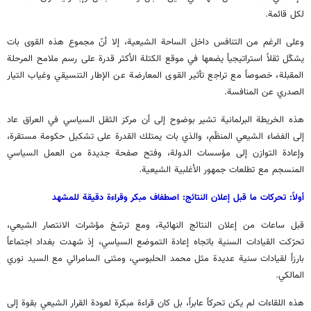
لكل قائمة.
وعلى الرغم من التنافس داخل الساحة الشيعية، إلا أنّ مجموع هذه القوى بات
يشكّل ثقلاً استراتيجياً يضعها في موقع الكتلة الأكثر قدرة على رسم ملامح المرحلة
المقبلة، خصوصاً مع تراجع تأثير القوى المعارضة عن الإطار التنسيقي وغياب التيار
الصدري عن المنافسة.
هذه الخريطة البرلمانية تشير بوضوح إلى أن مركز الثقل السياسي في العراق عاد
إلى الفضاء الشيعي المنظّم، والذي بات يمتلك القدرة على تشكيل حكومة مستقرة،
وإعادة التوازن إلى مؤسسات الدولة، وفتح صفحة جديدة من العمل السياسي
المنسجم مع تطلعات جمهور الأغلبية الشيعية.
أولاً: تحركات ما قبل إعلان النتائج: اصطفاف مبكر وقراءة دقيقة للمشهد
قبل ساعات من إعلان النتائج النهائية، ومع ترسّخ مؤشرات الانتصار الشيعي،
تحرّكت القيادات السنية باتجاه إعادة التموضع السياسي، إذ شهدت بغداد اجتماعاً
بارزاً لقيادات سنية عديدة مثل محمد الحلبوسي، ومثنى السامرائي مع السيد نوري
المالكي.
هذه اللقاءات لم يكن تحركاً عابراً، بل كان قراءة مبكرة لعودة القرار الشيعي بقوة إلى