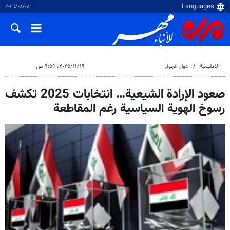
٠٨‏/٠٨‏/٢٠٢٦
الاقلیمیة
دول الجوار
١٩‏/١١‏/٢٠٢٥، ٩:٥٩ ص
صعود الإرادة الشيعية… انتخابات 2025 تكشف
رسوخ الهوية السياسية رغم المقاطعة