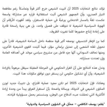
تؤكد نتائج انتخابات 2025 أنّ البيت الشيعي خرج أكثر قوةً وتماسكاً رغم مقاطعة
التيار الصدري، وأنّ الجمهور الشيعي أثبت استقلالية قراره عبر مشاركة واسعة
عكست ثقةً بالمسار الانتخابي ورغبةً في حماية الاستقرار، ولقد أظهرت الأرقام أنّ
الهوية السياسية الشيعية لا تتوقف على فصيل واحد، بل هي بنية راسخة قادرة
على إعادة إنتاج حضورها كلما تغيرت الظروف.
كما برز الإطار التنسيقي بوصفه أكبر قوة منظمة داخل الساحة الشيعية، قادراً على
تحويل ثقله الشعبي إلى تمثيل برلماني مؤثر، فيما أثبتت القوى الشيعية الأخرى،
ومنها تحالف السوداني، أنّها جزء فاعل من مشروع سياسي موحّد في أهدافه العامة
وإن تعددت مساراته.
وتدل هذه النتائج على أنّ القرار الحكومي في المرحلة المقبلة سيظل مرهوناً بالإرادة
الشيعية، وأنّ أي تشكيل حكومي لن يستقر دون توافق مكوّنات هذا البيت.
وهكذا، فإنّ انتخابات 2025 لم تكن مجرد عملية اقتراع، بل تثبيتٌ جديد لوزن
المكوّن الشيعي في الدولة، ورسالة واضحة بأنّ استقرار العراق يبدأ من وحدة إرادة
الأكثرية التي تحمّلت عبء الدفاع عن الوطن، وستستمر بحمل مسؤولية قيادته.
"بقلم: يوسف الكاظمي – محلّل في الشؤون السياسية والدولية"