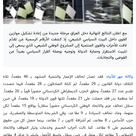
مع اعلان النتائج النهائية دخل العراق مرحلة جديدة من إعادة تشكيل موازين
القوى داخل البيت السياسي الشيعي، إذ كشفت الأرقام الرسمية عن تقدّم
لافت للأحزاب والقوى المنتمية إلى المشروع الوطني الشيعي، الذي يسعى إلى
تثبيت الاستقرار وحماية الدولة وتوجيه بوصلة القرار السياسي بعيداً عن
الفوضى والتجاذبات.
وكالة مهر للأنباء
: فقد تصدّر تحالف الإعمار والتنمية المشهد بـ 46 مقعداً، تلاه
ائتلاف دولة القانون بـ 29 مقعداً، ثم كتلة الصادقون بـ 28 مقعداً، فيما حصدت
تقدم عدد 27 مقعداً، وحقق الحزب الديمقراطي الكردستاني حضوراً قوياً بـ 26 مقعداً.
أما منظمة بدر فقد حصلت على 21 مقعداً، تلتها قوى الدولة بـ 18 مقعداً، في حين
سجّل تحالف عزم والاتحاد الوطني الكردستاني حضوراً متقارباً بواقع 15 مقعداً لكل
منهما، وجاء تحالف السيادة بـ 9 مقاعد، وفي الشريحة المتوسطة والصغيرة، برز
حزب الأساس بـ 8 مقاعد، ثم أشراقة كانون بـ 7 مقاعد، بينما حصل كل من حقوق
وتصميم على 6 مقاعد. كما نالت أحزاب الحسم وخدمات وتيار الموقف والاتحاد
الإسلامي 5 مقاعد لكل منها، في حين سجّل واسط الأجمل وإبشر يا عراق 4 مقاعد