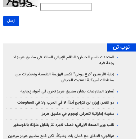
ارسل
توب تن
المتحدث باسم الجيش: النظام الإيراني السائد في مضيق هرمز لا
رجعة فيه
زيارة الأربعين "درع روحي" لكسر الهزيمة النفسية وتحذيرات من
مخططات أمريكية لتفتيت الجيش
عُمان: المفاوضات بشأن مضيق هرمز تجري في أجواء إيجابية
ذو القدر: إيران لن تتراجع أبداً؛ لا في الحرب ولا في المفاوضات
سفينة إماراتية تتعرض لهجوم في مضيق هرمز
نائب وزير الصحة الإيراني: قصف لامِرد تمّ بقنابل ملوّثة بالفوسفور
عراقجي: الاتفاق مع عُمان بات وشيكاً، لكن فتح مضيق هرمز مرهون