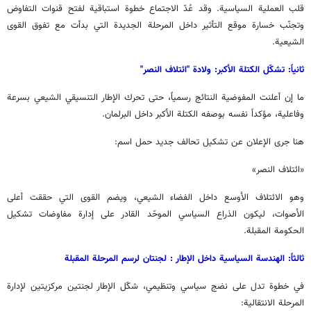
قلب العملية السياسية. وقد عُدّ الاجتماع خطوة استباقية لفتح قنوات التفاوض
وتجنّب خسارة موقع التأثير داخل المرحلة الجديدة التي بدأت مع تفوق القوى
الشيعية.
ثانياً: تشكّل الكتلة الأكبر: ولادة "ائتلاف النصر"
ما إن أعلنت المفوضية النتائج رسمياً، حتى تحرك الإطار التنسيقي الشيعي بسرعة
وفاعلية، مؤكداً نفسه بوصفه الكتلة الأكبر داخل البرلمان.
هنا جرى الإعلان عن تشكيل تحالف جديد حمل اسم:
«ائتلاف النصر»
وهو الائتلاف الأوسع داخل الفضاء الشيعي، ويضم القوى التي حققت أعلى
الأصوات، ليكون الذراع السياسي الموحّد القادر على إدارة مفاوضات تشكيل
الحكومة المقبلة.
ثالثاً: الهندسة السياسية داخل الإطار : لجنتان لرسم المرحلة المقبلة
في خطوة تدل على نضج سياسي وتنظيمي، شكّل الإطار لجنتين مركزيتين لإدارة
المرحلة الانتقالية: