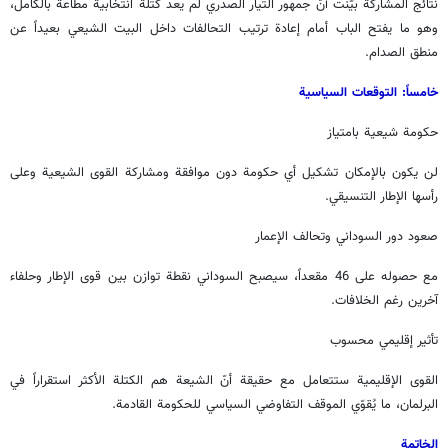
نتائج المشاركة بيّنت أنّ جمهور التيار الصدري لم يعد كتلة انتخابية مطاعة بالكامل،
وهو ما يفتح الباب أمام إعادة ترتيب التحالفات داخل البيت الشيعي بعيداً عن
منطق الصدام.
خامساً: التوقعات السياسية
حكومة شيعية بامتياز
لن يكون بالإمكان تشكيل أي حكومة دون موافقة ومشاركة القوى الشيعية وعلى
رأسها الإطار التنسيقي.
صعود دور السوداني وتحالف الإعمار
مع حصوله على 46 مقعداً، سيصبح السوداني نقطة توازن بين قوى الإطار وحلفاء
آخرين رغم الخلافات.
تأثير إقليمي محسوب
القوى الإقليمية ستتعامل مع حقيقة أنّ الشيعة هم الكتلة الأكثر استقراراً في
البرلمان، ما يُقوّي الموقف التفاوضي السياسي للحكومة القادمة.
الخاتمة