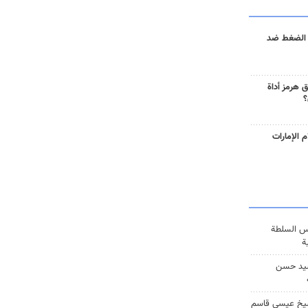
 الضغط ضد
 هرمز أداة
؟
 الإمارات
س السلطة
ة
يد حسن
يخ عيسى قاسم