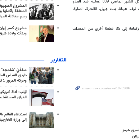
أفادت وكالة مهر للأنباء، نقلاً عن قناة "المنار"، أن مقاتلي المقاومة نفذوا خلال الشهر الماضي 339 عملية ضد العدو
المشروع الصهيو
ليف، عيناتا، بنت جبيل، القنطرة، المنارة،
المنطقة بأكملها و
رسم معادلة الموا
مشروع كسر إيران
وأضاف التقرير أن هذه العمليات أسفرت عن تدمير 48 دبابة، و30 جرافة، بالإضافة إلى 35 قطعة أخرى من المعدات
وبدأت ولادة شرق
التقارير
منفذَيّ "شلمجه" 
طريق الفيض الملي
وحركة المرور لا ت
آيلب: أداة أمريكي
العراق المستقبلي
استدعاء القائم بال
إلى وزارة الخارجية
 مضيق هرمز
نان