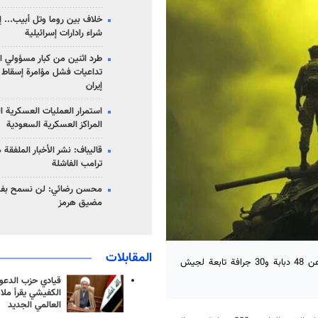
خلاف بين روما وتل أبيب... إ
شراء رادارات إسرائيلية
طرد اثنين من كبار مسؤولي ال
تداعيات فشل مؤامرة إسقاط ا
إيران
استمرار العمليات العسكرية ا
المراكز العسكرية السعودية
قاليباف: نشر الأخبار الملفقة
ترامب الفاشلة
محسن رضائي: لن نسمح بفتح
مضيق هرمز
المقابلات
تمکنت قوات المقاومة اللبنانية خلال الشهر الماضي من تدمير ما لا يقل عن 48 دبابة و30 جرافة تابعة لجيش
قيادي حزب الدعوة
الكفيشي يقرأ ملا
العالمي الجديد