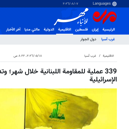
٠٧‏/٠٨‏/٢٠٢٦
الرئيسية
إيران
فلسطین
الاقلیمیة
الدولية
مالتي مدیا
آخر الأخبار
غرب آسیا
دول الجوار
الاقلیمیة
غرب آسیا
١٨‏/٠٥‏/٢٠٢٦، ٨:٢٢ ص
339 عملية للمقاومة اللبنانية خلال شهر؛ و
الإسرائيلية