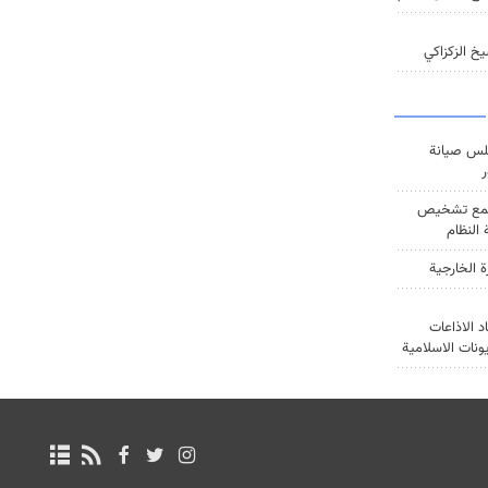
خ الزكزاكي
س صيانة
ر
ع تشخيص
النظام
ة الخارجية
د الاذاعات
يونات الاسلامية