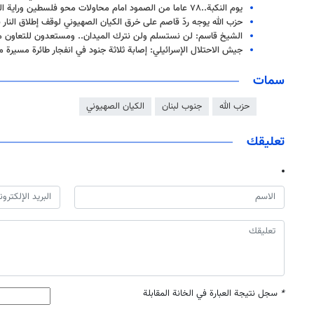
يوم النكبة..٧٨ عاما من الصمود امام محاولات محو فلسطين وراية المقاومة التي لم تسقط
حزب الله يوجه ردّ قاصم على خرق الكيان الصهيوني لوقف إطلاق النار بـ 14 عملية صاروخية وجو
الشيخ قاسم: لن نستسلم ولن نترك الميدان.. ومستعدون للتعاون مع 
جيش الاحتلال الإسرائيلي: إصابة ثلاثة جنود في انفجار طائرة مسيرة
سمات
حزب الله
جنوب لبنان
الكيان الصهيوني
تعليقك
*
سجل نتيجة العبارة في الخانة المقابلة