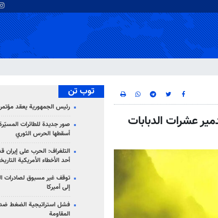
توب تن
رئيس الجمهورية يعقد مؤتمراً 
تدمير عشرات الدبابات
صور جديدة للطائرات المسيّرة 
أسقطها الحرس الثوري
التلغراف: الحرب على إيران ق
أحد الأخطاء الأمريكية التاريخ
توقف غير مسبوق لصادرات ال
إلى أميركا
فشل استراتيجية الضغط ضد
المقاومة