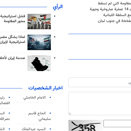
الرأي
ية
السلطة اللبنانية
فشل استراتيجية
 مفخخة في جنوب لبنان
محور المقاومة
لماذا يشكّل مضيق
استراتيجية لإيران
صدمة إيران لأحلام
اخبار الشخصيات
الامام الخامنئي
رئی
القضائی
الحاج قاسم
الس
سليماني
نصرالله
السید عبدالملک
الش