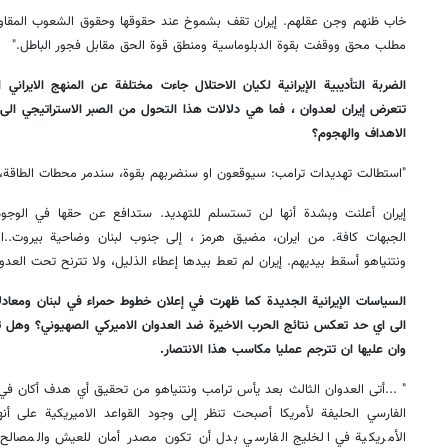
خاب ظنهم وجن عقلهم. إيران تقف بشموخ عند حقوقها وحقوق الشعوب المقاوم
مطلب محق ووقفت بقوة الدبلوماسية ومنطق قوة الحق مقابل فجور الباطل."
الضربة التأديبية الإيرانية لكيان الاحتلال جاءت مختلفة عن المنهج الايراني ا
تتعرض إيران لعدوان ، فما هي دلالات هذا التحول من الصبر الاستراتيجي الى ال
الاهداف والهجوم؟
"استطالت تهديدات ترامب: سيوقعون او سنضربهم بقوة، سندمر محطات الطاقة، ل
إيران أعلنت وبشدة أنها لن تستسلم للتهديد. ستدافع عن حقها في الوجو
الجبهات كافة. من ايران، مضيق هرمز ، إلى جنوب لبنان وضاحية بيروت..
ونتنياهو أسقط بيديهم. إيران لم تعط بيدها إعطاء الذليل، ولا تترنح تحت العدوا
السياسات الإيرانية الجديدة كما ظهرت في إعلان خطوط حمراء في لبنان ومعادل
الى اي حد تعكس نتائج الحرب الاخيرة ضد العدوان الاميركي الصهيوني؟ وهل تشعر
وان عليها ان تترجم عمليا مكاسب هذا الانتصار.
" ...أتى العدوان الثالث بعد يأس ترامب ونتنياهو من تحقيق أي هدف أكان في 
الفارسي الحليفة لأمريكا أصبحت تنظر إلى وجود القواعد الاميريكية على أنه
الأمريكية في الخليج الفارسي بدل أن تكون مصدر أمان للعيش والمصالح ا