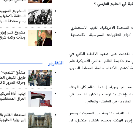
العالمي الجديد
كية في الخليج الفارسي ؟
المشروع الصهيو
المنطقة بأكملها و
رسم معادلة الموا
 المتحدة الأمريكية، الغرب الاستعماري،
مشروع كسر إيران
اع العقوبات: السياسية، الاقتصادية،
وبدأت ولادة شرق
. تقدمت على صعيد الاكتفاء الذاتي في
ووي مع حكومة الظلم العالمي الأمريكية عام
التقارير
تخصيب إلى ٦٠%. هذا النمو في القوة أدهش الأعداء، خاصة العصابة الصهيو
منفذَيّ "شلمجه" 
طريق الفيض الملي
وحركة المرور لا ت
ضد الجمهورية. إسقاط النظام كان الهدف
آيلب: أداة أمريكي
مة وإطلاق يد ترامب والكيان الغاصب في
العراق المستقبلي
لمقاومة في المنطقة والعالم..
ة باكستانية، مدعومة من السعودية ومصر
استدعاء القائم بال
إلى وزارة الخارجية
 إيران انهكت ويجب، باشتباه متخيل، ان