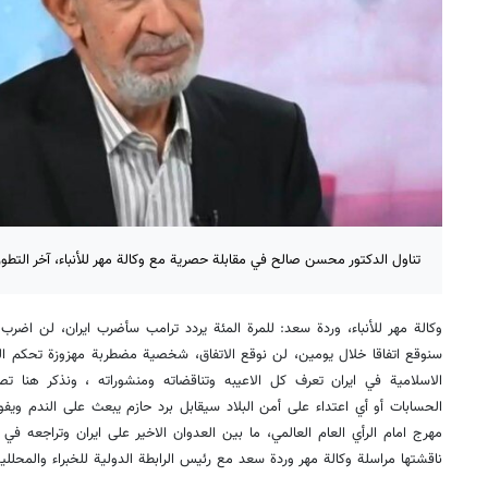
تناول الدكتور محسن صالح في مقابلة حصرية مع وكالة مهر للأنباء، آخر التطور
وكالة مهر للأنباء، وردة سعد: للمرة المئة يردد ترامب سأضرب ايران، لن اضرب ا
سنوقع اتفاقا خلال يومين، لن نوقع الاتفاق، شخصية مضطربة مهزوزة تحكم العا
الاسلامية في ايران تعرف كل الاعيبه وتناقضاته ومنشوراته ، ونذكر هنا تصري
الحسابات أو أي اعتداء على أمن البلاد سيقابل برد حازم يبعث على الندم ويف
مهرج امام الرأي العام العالمي، ما بين العدوان الاخير على ايران وتراجعه في
ناقشتها مراسلة وكالة مهر وردة سعد مع رئيس الرابطة الدولية للخبراء والمح