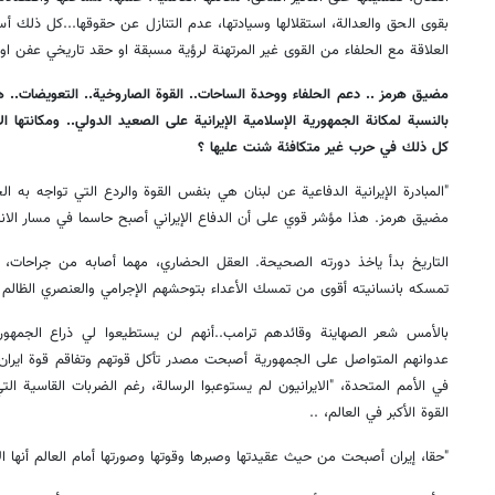
بقوى الحق والعدالة، استقلالها وسيادتها، عدم التنازل عن حقوقها...كل ذلك 
العلاقة مع الحلفاء من القوى غير المرتهنة لرؤية مسبقة او حقد تاريخي عفن او ا
مضيق هرمز .. دعم الحلفاء ووحدة الساحات.. القوة الصاروخية.. التعويضات.. ه
بالنسبة لمكانة الجمهورية الإسلامية الإيرانية على الصعيد الدولي.. ومكانتها
كل ذلك في حرب غير متكافئة شنت عليها ؟
"المبادرة الإيرانية الدفاعية عن لبنان هي بنفس القوة والردع التي تواجه به ا
مضيق هرمز. هذا مؤشر قوي على أن الدفاع الإيراني أصبح حاسما في مسار الانتص
التاريخ بدأ ياخذ دورته الصحيحة. العقل الحضاري، مهما أصابه من جراحات، 
تمسكه بانسانيته أقوى من تمسك الأعداء بتوحشهم الإجرامي والعنصري الظالم ا
بالأمس شعر الصهاينة وقائدهم ترامب..أنهم لن يستطيعوا لي ذراع الجمهوري
عدوانهم المتواصل على الجمهورية أصبحت مصدر تأكل قوتهم وتفاقم قوة ايران.
في الأمم المتحدة، "الايرانيون لم يستوعبوا الرسالة، رغم الضربات القاسية الت
القوة الأكبر في العالم، ..
"حقا، إيران أصبحت من حيث عقيدتها وصبرها وقوتها وصورتها أمام العالم أنها ال