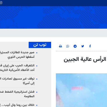
توب تن
صور جديدة للطائرات المسيّرة 
أسقطها الحرس الثوري
لرأس عالية الجبين
التلغراف: الحرب على إيران ق
أحد الأخطاء الأمريكية التاريخ
توقف غير مسبوق لصادرات ال
إلى أميركا
فشل استراتيجية الضغط ضد
المقاومة
خلاف بين روما وتل أبيب... إ