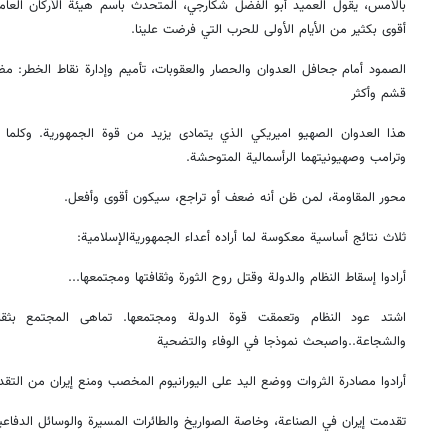
بالأمس، يقول العميد أبو الفضل شكارجي، المتحدث باسم هيئة الأركان العامة 
أقوى بكثير من الأيام الأولى للحرب التي فرضت علينا.
الصمود أمام جحافل العدوان والحصار والعقوبات، تأميم وإدارة نقاط الخطر: م
قشم وأكثر
هذا العدوان الصهيو اميريكي الذي يتمادى يزيد من قوة الجمهورية. وكلم
وترامب وصهيونيتهما الرأسمالية المتوحشة.
محور المقاومة، لمن ظن أنه ضعف أو تراجع، سيكون أقوى وأفعل.
ثلاث نتائج أساسية معكوسة لما أراده أعداء الجمهوريةالإسلامية:
أرادوا إسقاط النظام والدولة وقتل روح الثورة وثقافتها ومجتمعها...
اشتد عود النظام وتعمقت قوة الدولة ومجتمعها. تماهى المجتمع بثقاف
والشجاعة..واصبحث نموذجا في الوفاء والتضحية
أرادوا مصادرة الثروات ووضع اليد على اليورانيوم المخصب ومنع إيران من التقدم
تقدمت إيران في الصناعة، وخاصة الصواريخ والطائرات المسيرة والوسائل الدفاعية