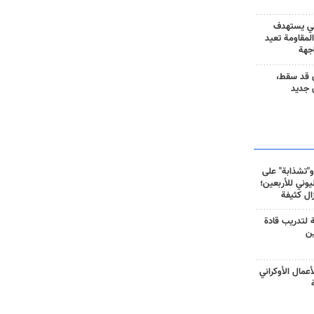
ني يستهدف
المقاومة تعيد
جهة
 قد سقط،
 جديد
و"تشذابة" على
وني للأربعين؛
زال كثيفة
ة لتدريب قادة
ين
أعمال الأوكراني