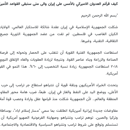
كيف قرأتم العدوان الاميركي بالأمس على إيران والى متى ستبقى القواعد الأمير
"بسم الله الرحمن الرحيم
شكلت الجمهورية الإسلامية في إيران عقدة شائكة للاستكبار العالمي. الولايات
الكيان الغاصب في فلسطين. لم تفت من عضد الجمهورية الثورية جميع أنو
الثقافية، التقنية، وغيرها.
استطاعت الجمهورية الفتية القوية أن تتغلب على الحصار وتحوله إلى فرصة
الصناعة والزراعة وبناء عناصر القوة. ونتيجة لزيادة العقوبات والغاء الإتفاق الن
٢٠١٨ استطاعت الجمهورية زيادة نسبة ال
أمريكية.
يتحدث الخبراء الأمريكيون وبثقة قوية أن نتنياهو استطاع جر ترامب إلى حرب 
الأعلى، ووضع اليد على النفط والغاز في إيران. طبعآ، ضرب هامة محور المقاو
المنطقة والعالم.. لأن الجمهورية شكلت منذ قيامها عقل وارادة وعصب قوة أمة ا
مفاوضات جديدة إيرانية أميريكية انطلقت بما سمي "مسار إسلام اباد"، بوساط
وتركيا والصين. توهم ترامب ونتنياهو وصهاينة الفرعونية الصهيو أمريكية أن
تستسلم وتوقع على شروط ترامب ونتنياهو السياسية والاقتصادية والاجتماعية.