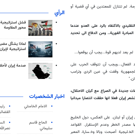
ة. لم تتنازل للمعتدين في أي قضية أو
الرأي
فشل استراتيجية
لتقليدي بالاكتفاء بالرد على العدو عندما
محور المقاومة
مبادرة الفورية.. ومن الدفاع الى تحديد
لماذا يشكّل مضيق
استراتيجية لإيران
م يعد لديهم قوة...يجب أن يوقعوا...
د الفعال...ويجب أن تتوقف الحرب على
صدمة إيران لأحلام
الجمهورية وقفت في عين الردى وترامب
ن."
ات جديدة في الصراع مع كيان الاحتلال،
اخبار الشخصيات
 إيران فعلا انها حققت انتصارا ميدانيا
الامام الخامنئي
رئی
القضائی
إيران أو لبنان. على العكس، دول الخليج
الحاج قاسم
الس
ا مصدر الخطر وعدم الإستقرار. القواعد
سليماني
نصرالله
لخليجية أصبحت وبالا وخسارة. المعبر