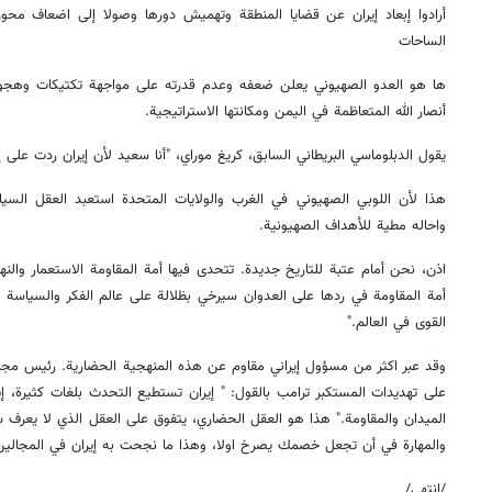
أرادوا إبعاد إيران عن قضايا المنطقة وتهميش دورها وصولا إلى اضعاف محور
الساحات
ها هو العدو الصهيوني يعلن ضعفه وعدم قدرته على مواجهة تكتيكات وهجوم
أنصار الله المتعاظمة في اليمن ومكانتها الاستراتيجية.
يقول الدبلوماسي البريطاني السابق، كريغ موراي، "أنا سعيد لأن إيران ردت على إس
هذا لأن اللوبي الصهيوني في الغرب والولايات المتحدة استعبد العقل السيا
واحاله مطية للأهداف الصهيونية.
اذن، نحن أمام عتبة للتاريخ جديدة. تتحدى فيها أمة المقاومة الاستعمار والنهب
أمة المقاومة في ردها على العدوان سيرخي بظلالة على عالم الفكر والسياسة
القوى في العالم."
وقد عبر اكثر من مسؤول إيراني مقاوم عن هذه المنهجية الحضارية. رئيس مجل
على تهديدات المستكبر ترامب بالقول: " إيران تستطيع التحدث بلغات كثيرة، إ
الميدان والمقاومة." هذا هو العقل الحضاري، يتفوق على العقل الذي لا يعرف س
والمهارة في أن تجعل خصمك يصرخ اولا، وهذا ما نجحت به إيران في المجالين 
/انتهى/