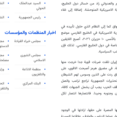
السید عبدالملک
الش
 والعدواني زاد من خسائر دول الخليج،
الحوثي
 الاميريكية المتوحشة. إضافة إلى غلاء
رئيس الجمهورية
الشي
اق كما إلى النظام الذي حاول تأبيده في
اخبار المنظمات والمؤسسات
ية الاميريكية في الخليج الفارسي موضع
تساؤل حول أهميته للدول "المضيفة" أو المستتبعة. نتيجة للعدوان، وخاصة بالأمس ١٠ حزيران ٢٠٢٦، أصبح اللايقين
مجلس خبراء القيادة
مجل
وخاصة في دول الخليج الفارسي. لذلك فإن
الدستو
خب السياسية.
مجلس الشورى
مجم
الاسلامي
مصلحة 
إيران تلقت ضربات قوية جدا خرجت منها
دية. في مضيق هرمز أصبحت الاقوى، على
منظمة الاذاعة
وزار
والتلفزیون
لعراق ردت على الذين وسوس لهم الشيطان
حذيرات الجمهورية تراجع ترامب واتصل
البنك المركزي
اتحا
وقف الحرب يجب أن يشمل الجبهات كافة،
والتلفز
ن وجنوبه وحيدا. فانتصارها انتصار لكل
ها المصرة على حقها، ارادتها في الوجود
ا، عملها الدؤوب والهادف، علاقتها المميزة