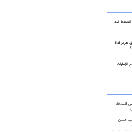
 الضغط ضد
 هرمز أداة
؟
 الإمارات
س السلطة
ة
يد حسن