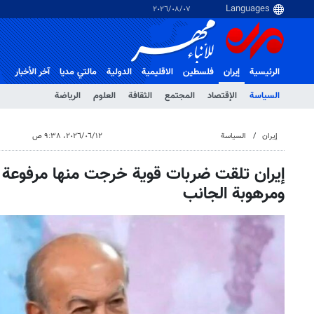
٠٧‏/٠٨‏/٢٠٢٦
الرئيسية
إيران
فلسطین
الاقلیمیة
الدولية
مالتي مدیا
آخر الأخبار
السياسة
الإقتصاد
المجتمع
الثقافة
العلوم
الرياضة
إيران
السياسة
١٢‏/٠٦‏/٢٠٢٦، ٩:٣٨ ص
إيران تلقت ضربات قوية خرجت منها مرفوعة ا
ومرهوبة الجانب