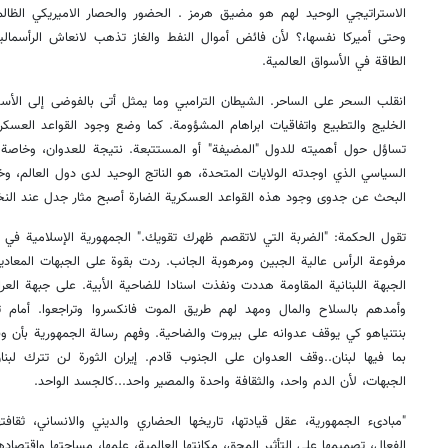
الاستراتيجي الوحيد لهم هو مضيق هرمز . الحضور والحصار الاميريكي الظالم
وحتى أميركا نفسها،؟ لأن فائض أموال النفط والغاز تذهب لانعاش الرأسمالية
الطاقة في الأسواق العالمية.
انقلب السحر على الساحر. الشيطان الترامبي وما يمثل أتى بالفوضى إلى الأسو
الخليج والتطبيع واتفاقيات ابراهام المشؤومة. كما وضع وجود القواعد العسكر
السياسي الذي اوجدته الولايات المتحدة، هو الناتج الوحيد لدى دول العالم، 
البحث عن جدوى وجود هذه القواعد العسكرية الضارة أصبح مثار جدل عند الن
تقول الحكمة: "الضربة التي لاتقصم ظهرك تقويك." الجمهورية الإسلامية في 
مرفوعة الرأس عالية الجبين ومرهوبة الجانب. ردت بقوة على الجبهات المعا
الجبهة اللبنانية المقاومة هددت ونفذت اسنادا للضاحية الأبية. على جبهة ا
وأمدهم بالسلاح والمال ومهد لهم طريق الموت فانكسروا وتراجعوا. أمام ت
بنتنياهو كي يوقف عدوانه على بيروت والضاحية. وفهم رسالة الجمهورية بأن 
بما فيها لبنان..وقف العدوان على الجنوب قادم. إيران الثورة لن تترك لبنا
الجبهات، لأن الدم واحد، والثقافة واحدة والمصير واحد...كالجسد الواحد.
"مبادىء الجمهورية، عقل قيادتها، تاريخها الحضاري والديني والانساني، ثقافت
الفعال، تصميمها على التأثير المحق، مكانتها العالمية، علمها، مساحتها واقتصاده