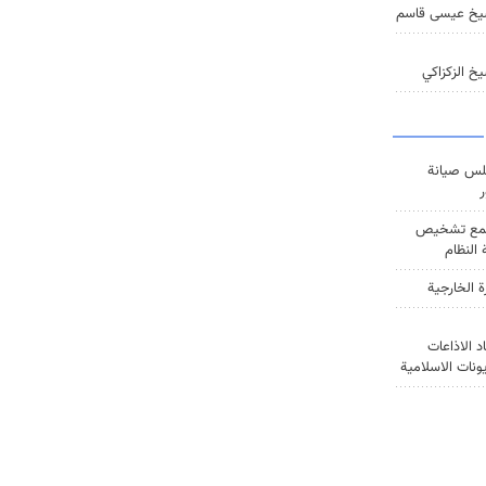
يخ عيسى قاسم
خ الزكزاكي
س صيانة
ر
ع تشخيص
النظام
ة الخارجية
د الاذاعات
يونات الاسلامية