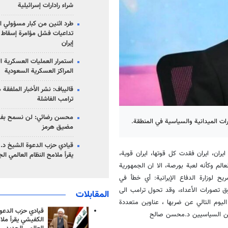
شراء رادارات إسرائيلية
طرد اثنين من كبار مسؤولي ال
تداعيات فشل مؤامرة إسقاط ا
إيران
استمرار العمليات العسكرية ا
المراكز العسكرية السعودية
قاليباف: نشر الأخبار الملفقة
ترامب الفاشلة
محسن رضائي: لن نسمح بفتح
ات الميدانية والسياسية في المنطقة.
مضيق هرمز
قيادي حزب الدعوة الشيخ د. 
يران، ايران فقدت كل قوتها، ايران قوية،
يقرأ ملامح النظام العالمي ال
لم وكأنه لعبة بورصة، الا ان الجمهورية
ح لوزارة الدفاع الإيرانية: أي خطأ في
وق تصورات الأعداء، وقد تحول ترامب الى
المقابلات
 اليوم التالي عن ضربها ، عناوين متعددة
قيادي حزب الدعوة
للين السياسيين د.محسن صالح
الكفيشي يقرأ ملا