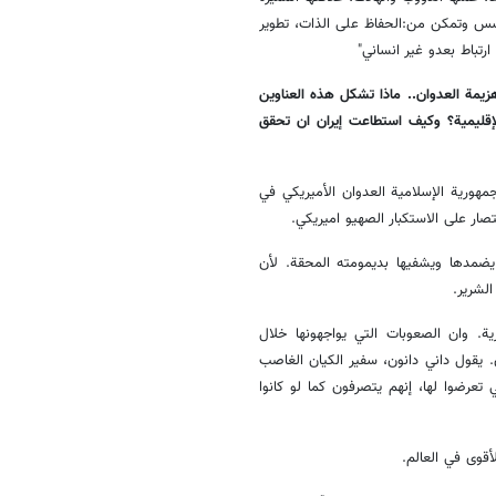
أسس وتمكن من:الحفاظ على الذات، تطوير
رتباط بعدو غير انساني"
زيمة العدوان.. ماذا تشكل هذه العناوين
 الإقليمية؟ وكيف استطاعت إيران ان تحقق
لجمهورية الإسلامية العدوان الأميريكي في
ار على الاستكبار الصهيو اميريكي.
يضمدها ويشفيها بديمومته المحقة. لأن
لشرير.
ة. وان الصعوبات التي يواجهونها خلال
 يقول داني دانون، سفير الكيان الغاصب
ي تعرضوا لها، إنهم يتصرفون كما لو كانوا
أقوى في العالم.