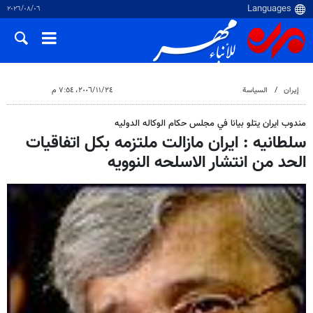
٠٦‏/٠٨‏/٢٠٢٦
إيران
السياسة
٢٤‏/١١‏/٢٠٠٦، ٧:٥٤ م
مندوب ايران يتلو بيانا في مجلس حكام الوكاله الدوليه
سلطانيه : ايران مازالت ملتزمه بكل اتفاقيات
الحد من انتشار الاسلحه النوويه