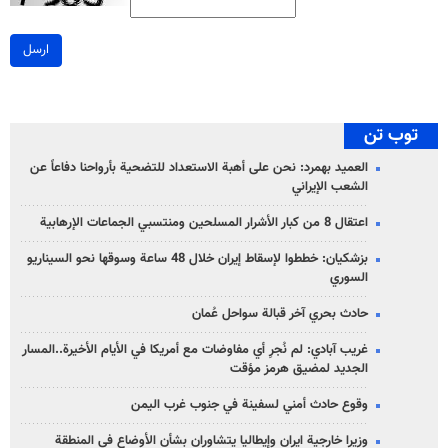
ارسل
توب تن
العميد بهمرد: نحن على أهبة الاستعداد للتضحية بأرواحنا دفاعاً عن
الشعب الإيراني
اعتقال 8 من كبار الأشرار المسلحين ومنتسبي الجماعات الإرهابية
بزشكيان: خططوا لإسقاط إيران خلال 48 ساعة وسوقها نحو السيناريو
السوري
حادث بحري آخر قبالة سواحل عُمان
غريب آبادي: لم نُجرِ أي مفاوضات مع أمريكا في الأيام الأخيرة..المسار
الجديد لمضيق هرمز مؤقت
وقوع حادث أمني لسفينة في جنوب غرب اليمن
وزيرا خارجية ايران وإيطاليا يتشاوران بشأن الأوضاع في المنطقة