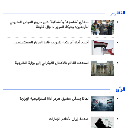
التقارير
منفذَيّ "شلمجه" و"تشذابة" على طريق الفيض المليوني
للأربعين؛ وحركة المرور لا تزال كثيفة
آيلب: أداة أمريكية لتدريب قادة العراق المستقبليين
استدعاء القائم بالأعمال الأوكراني إلى وزارة الخارجية
الرأي
لماذا يشكّل مضيق هرمز أداة استراتيجية لإيران؟
صدمة إيران لأحلام الإمارات