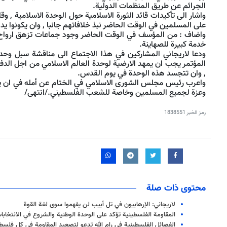
الجرائم عن طريق المنظمات الدولية.
واشار الى تأكيدات قائد الثورة الاسلامية حول الوحدة الاسلامية , وقال
على المسلمين في الوقت الحاضر نبذ خلافاتهم جانبا , وان يكونوا ي
واضاف : من المؤسف في الوقت الحاضر وجود جماعات تزهق ارواح 
خدمة كبيرة للصهاينة.
ودعا لاريجاني المشاركين في هذا الاجتماع الى مناقشة سبل وحدة 
المؤتمر يجب ان يمهد الارضية لوحدة العالم الاسلامي من اجل ال
, وان تتجسد هذه الوحدة في يوم القدس.
واعرب رئيس مجلس الشورى الاسلامي في الختام عن أمله في ان يك
وعزة لجميع المسلمين وخاصة للشعب الفلسطيني./انتهى/
رمز الخبر
1838551
محتوى ذات صلة
لاريجاني: الإرهابيون في تل أبيب لن يفهموا سوى لغة القوة
المقاومة الفلسطينية تؤكد على الوحدة الوطنية والشروع في الانتخابا
الفصائل الفلسطينية في رام الله تدعو لتصعيد المقاومة في كل فلسط