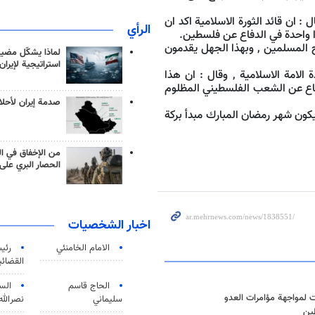
 : ان قائد الثورة الاسلامية اكد ان
الرأي
دا واحدة في الدفاع عن فلسطين.
المسلمين , وبهذا الجهل يقدمون
لماذا يشكّل مضيق
استراتيجية لإيران
الامة الاسلامية , وقال : ان هذا
دفاع عن الشعب الفلسطيني المظلوم
صدمة إيران لأحلام
ون شهر رمضان المبارك مبدأ بركة
من الإخفاق في ال
الحصار البري على 
اخبار الشخصيات
الامام الخامنئي
رئی
القضائی
الحاج قاسم
الس
ت لمواجهة مؤامرات العدو
سليماني
نصرالله
ين