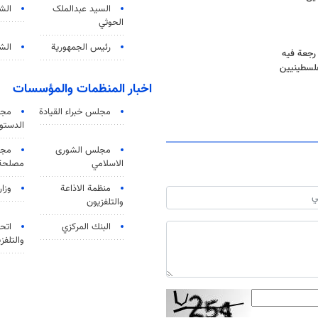
السید عبدالملک
الش
الحوثي
رئيس الجمهورية
الشي
 رجعة فيه
فلسطينيين
اخبار المنظمات والمؤسسات
مجلس خبراء القيادة
مجل
الدستو
مجلس الشورى
مجم
الاسلامي
مصلحة 
منظمة الاذاعة
وزار
والتلفزیون
البنك المركزي
اتحا
والتلفز