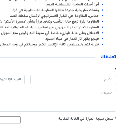
أبرز أحداث الساحة الفلسطينية اليوم
رشقات صاروخية جديدة تطلقها المقاومة الفلسطينية في غزة
حماس، المقاومة هي الخيار الاستراتيجي لإفشال مخطط الضم
المقاومة بغزة ترفع حالة التأهب وتتخذ قراراً بشأن "مسيرة الأعلام" لا
المقاومة تحذر العدو الصهيوني من استمرار سياسته العدوانية ضد ال
الاحتلال يعلن حالة طواريء خاصة في مدينة اللد وفرض منع التجول
فيديو يظهر اثار الدمار في ميناء أسدود
نبارك لكم وللمسلمين كافة الإنتصار الكبير ووحدتكم في وجه المحتل
تعليقك
*
سجل نتيجة العبارة في الخانة المقابلة