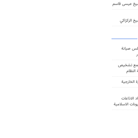
يخ عيسى قاسم
خ الزكزاكي
س صيانة
ر
ع تشخيص
النظام
ة الخارجية
د الاذاعات
يونات الاسلامية