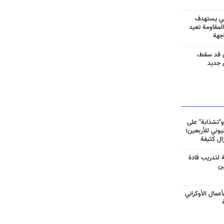
ني يستهدف
المقاومة تعيد
جهة
 قد سقط،
 جديد
و"تشذابة" على
وني للأربعين؛
زال كثيفة
ة لتدريب قادة
ين
أعمال الأوكراني