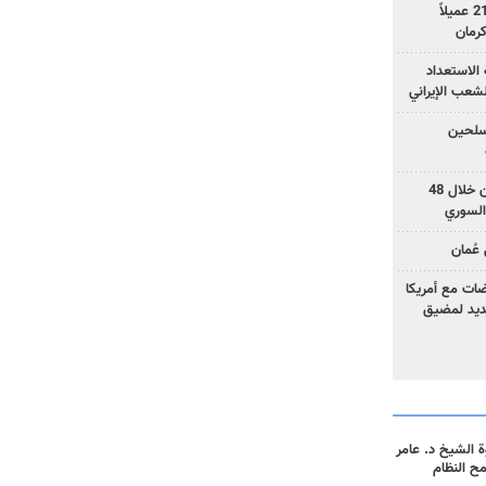
وزارة الأمن الإيرانية: اعتقال 21 عميلاً
الاستعداد
لشعب الإيراني
المسلحين
بزشكيان: خططوا لإسقاط إيران خلال 48
السوري
عُمان
ضات مع أمريكا
جديد لمضيق
 الشيخ د. عامر
مح النظام