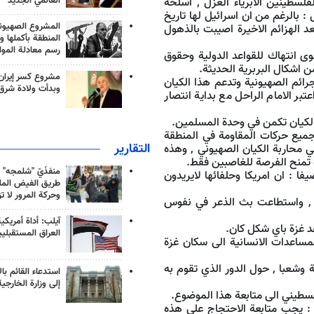
العالمي الجديد
لسطينين الابرياء العزل , اسلحة
: بالرغم من ان اسرائيل لها تاريخ
المشروع الصهيو
د الهزائم الاخيرة اصيبت بالذهول
المنطقة بأكملها و
رسم معادلة الموا
ى انتهاك للقواعد الدولية وحقوق
 اشكال البربرية الحديثة.
مشروع كسر إيران
جرائم الصهيونية وتدعم هذا الكيان
وبدأت ولادة شرق
ة اليوم هي قلب جميع المسلمين , ومنذ 35 عاما اعتبر الامام الراحل مع بداية انتصار
 الكيان تكمن في وحدة المسلمين.
يع حركات المقاومة في المنطقة
التقارير
 محاربة الكيان الصهيوني , وهذه
ة تمنح الفرصة للغاصبين فقط.
منفذَيّ "شلمجه" 
ا : ان امريكا وحلفائها لايريدون
طريق الفيض الملي
وحركة المرور لا ت
 , واستطاعت بث الذعر في نفوس
آيلب: أداة أمريكي
د غزة باي شكل كان.
العراق المستقبلي
مساعدات الانسانية الى سكان غزة
 وشعبا , حول الدور الذي تقوم به
استدعاء القائم بال
إلى وزارة الخارجية
طيني الى متابعة هذا الموضوع.
: يجب متابعة الاحتجاج على هذه