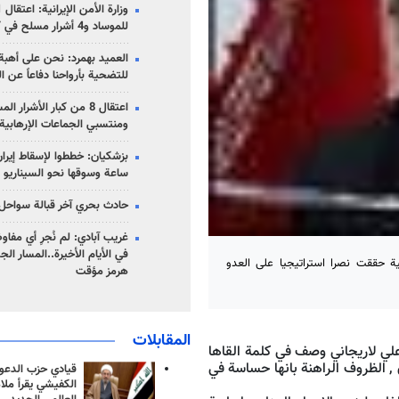
للموساد و4 أشرار مسلح في كرمان
العميد بهمرد: نحن على أهبة 
للتضحية بأرواحنا دفاعاً عن ا
اعتقال 8 من كبار الأشرار 
ومنتسبي الجماعات الإرهابية
ساعة وسوقها نحو السيناريو 
حادث بحري آخر قبالة سواحل 
غريب آبادي: لم نُجرِ أي مفاو
في الأيام الأخيرة..المسار ال
ة حققت نصرا استراتيجيا على العدو
هرمز مؤقت
المقابلات
علي لاريجاني وصف في كلمة القاها
ن , الظروف الراهنة بانها حساسة في
قيادي حزب الدعوة
الكفيشي يقرأ ملا