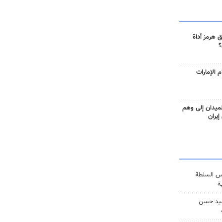
 هرمز أداة
؟
 الإمارات
ميدان إلى وهم
إيران
س السلطة
ة
يد حسن