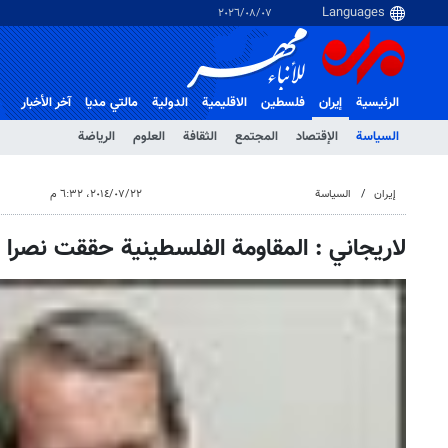
٠٧‏/٠٨‏/٢٠٢٦
الرئيسية
إيران
فلسطین
الاقلیمیة
الدولية
مالتي مدیا
آخر الأخبار
السياسة
الإقتصاد
المجتمع
الثقافة
العلوم
الرياضة
إيران
السياسة
٢٢‏/٠٧‏/٢٠١٤، ٦:٣٢ م
لاريجاني : المقاومة الفلسطينية حققت نصرا ا