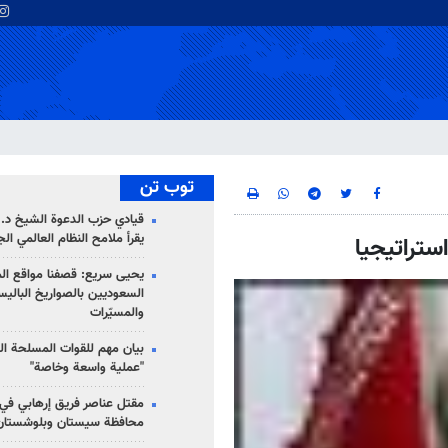
توب تن
قيادي حزب الدعوة الشيخ د. 
يقرأ ملامح النظام العالمي ال
ستراتيجيا
يحيى سريع: قصفنا مواقع الم
السعوديين بالصواريخ الباليس
والمسيّرات
بيان مهم للقوات المسلحة ال
"عملية واسعة وخاصة"
مقتل عناصر فريق إرهابي في
محافظة سيستان وبلوشستان