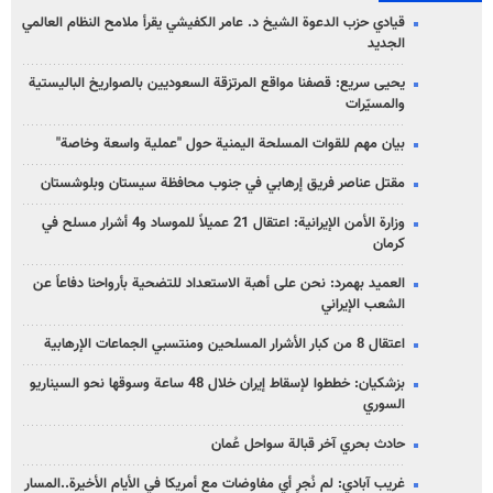
قيادي حزب الدعوة الشيخ د. عامر الكفيشي يقرأ ملامح النظام العالمي
الجديد
يحيى سريع: قصفنا مواقع المرتزقة السعوديين بالصواريخ الباليستية
والمسيّرات
بيان مهم للقوات المسلحة اليمنية حول "عملية واسعة وخاصة"
مقتل عناصر فريق إرهابي في جنوب محافظة سيستان وبلوشستان
وزارة الأمن الإيرانية: اعتقال 21 عميلاً للموساد و4 أشرار مسلح في
كرمان
العميد بهمرد: نحن على أهبة الاستعداد للتضحية بأرواحنا دفاعاً عن
الشعب الإيراني
اعتقال 8 من كبار الأشرار المسلحين ومنتسبي الجماعات الإرهابية
بزشكيان: خططوا لإسقاط إيران خلال 48 ساعة وسوقها نحو السيناريو
السوري
حادث بحري آخر قبالة سواحل عُمان
غريب آبادي: لم نُجرِ أي مفاوضات مع أمريكا في الأيام الأخيرة..المسار