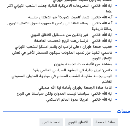
الأعداء يحاولون تفتيت المجتمع الإيراني
آية الله خاتمي: التصريحات الامريكية البالية جعلت الشعب الايراني اكثر
عزما
آية الله خاتمي: شعار "الموت لامريكا" هو الاعتدال بنفسه
آية الله خاتمي : رسالة القائد الى رئيس الجمهورية حول الاتفاق النووي ,
رسالة تاريخية
آية الله خاتمي : غير واثقين من مستقبل الاتفاق النووي
آية الله خاتمي : فرنسا زرعت الريح فحصدت العاصفة
خطيب جمعة طهران : على ترامب ان يقدم اعتذارا للشعب الايراني
قاسمي: تنفيذ قرار تمديد العقوبات سيكون المسمار الأخير في نعش
الإتفاق النووي
مشاهد من اقامة صلاة الجمعة بطهران
خاتمي: ايران باقية في المشهد السياسي العالمي بقوة
اليمن يجسد مقاومة الشعب المسلم في مواجهة العدوان السعودي
الغاشم
اقامة صلاة الجمعة بطهران بأمامة آية الله صديقي
آية الله خاتمي: سياستنا ليست العدوان ولكن سياستنا هي الردع
آية الله خاتمي : امريكا عدوة العالم الاسلامي
سمات
صلاة الجمعة
الاتفاق النووي
احمد خاتمی