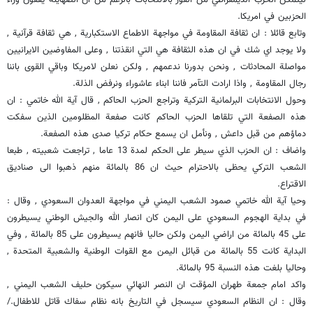
ليتمكن الحزب الديمقراطي من الفوز بالانتخابات بالرغم من ان الصهاينة يقفون وراء
الحزبين في امريكا.
وتابع قائلا : ان ثقافة المقاومة في مواجهة الاطماع الاستكبارية , هي ثقافة قرآنية ,
ولا يوجد اي شك في ان هذه الثقافة هي التي انقذتنا , وعلى المفاوضين الايرانيين
مواصلة المحادثات , ونحن بدورنا ندعمهم , ولكن نعلن لامريكا وباقي القوى باننا
رجال المقاومة , واذا ارادت التآمر فاننا ابناء عاشوراء ونرفض الذلة.
وحول الانتخابات البرلمانية التركية وتراجع الحزب الحاكم , قال آية الله خاتمي : ان
هذه الصفعة التي تلقاها الحزب الحاكم كانت صفعة المظلومين الذين سفكت
دماؤهم من قبل داعش , ونأمل ان يسمع حكام تركيا صدى هذه الصفعة.
واضاف : ان الحزب الذي سيطر على الحكم لمدة 13 عاما , تراجعت شعبيته , طبعا
الشعب التركي يحظى بالاحترام حيث ان 86 بالمائة منهم ذهبوا الى صناديق
الاقتراع.
وحيا آية الله خاتمي صمود الشعب اليمني في مواجهة العدوان السعودي , وقال :
في بداية الهجوم السعودي على اليمن كان انصار الله والجيش الوطني يسيطرون
على 45 بالمائة من اراضي اليمن ولكن حاليا فانهم يسيطرون على 85 بالمائة , وفي
البداية كانت 55 بالمائة من قبائل اليمن مع القوات الوطنية والشعبية المتحدة ,
وحاليا بلغت هذه النسبة 95 بالمائة.
واكد امام جمعة طهران المؤقت ان النصر النهائي سيكون حليف الشعب اليمني ,
وقال : ان النظام السعودي سيسجل في التاريخ بانه نظام سفاك قاتل للاطفال./