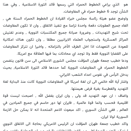
هو الذي يراعي الخطوط الحمراء التي رسمها قائد الثورة الاسلامية , وفي هذا
الشأن توجد 6 خطوط حمراء في المفاوضات.
واوضح عضو هيئة رئاسة مجلس خبراء القيادة ان الخطوط الحمراء الستة هي ,
الغاء جميع العقوبات دفعة واحدة تزامنا مع تنفيذ الاتفاق , وان لا تكون المفاوضات
تحت شبح التهديدات , وضرورة صيانة جميع المكتسبات النووية , وعدم تفتيش
المراكز العسكرية واستجواب العلماء الايرانيين مطلقا , وان تكون هناك امكانية
للعودة عن التعهدات اذا اخل الطرف الآخر بالتزاماته , واخيرا ان تتركز المفاوضات
على القضايا النووية فقط ولا توجد اي محادثات بما فيها العلاقة مع امريكا.
ودعا خطيب جمعة طهران المؤقت مجلس الشورى الاسلامي الى سن قانون يتضمن
الخطوط الحمراء في المفاوضات النووية كما حددها قائد الثورة الاسلامية, بحيث
يدخل اليأس في نفوس اعداء الشعب الايراني.
واشار آية الله خاتمي الى ان لغة امريكا في المفاوضات النووية كانت منذ البداية لغة
التهديد والغطرسة بغية فرض هيمنتها.
واضاف : ان عهد التهديد قد ولى , وان ايران بفضل الله , اصبحت ليست قوة
اقليمية فحسب وانما قوة عالمية , فايران لها دور حاسم في جميع الميادين في
العالم , ففي الشأن السوري , اكد مبعوث الامم المتحدة انه لا يمكن حل الازمة
السورية لولا ايران.
واكد خطيب جمعة طهران المؤقت ان الرئيس الامريكي بحاجة الى الاتفاق النووي