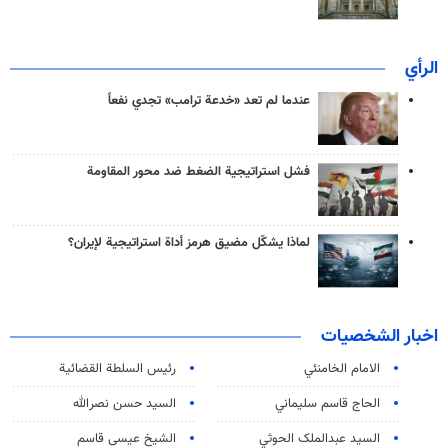
الرأي
عندما لم تعد «خدعة ترامب» تجدي نفعاً
فشل استراتيجية الضغط ضد محور المقاومة
لماذا يشكّل مضيق هرمز أداة استراتيجية لإيران؟
اخبار الشخصيات
الامام الخامنئي
رئیس السلطة القضائیة
الحاج قاسم سليماني
السيد حسن نصرالله
السید عبدالملک الحوثي
الشيخ عيسى قاسم