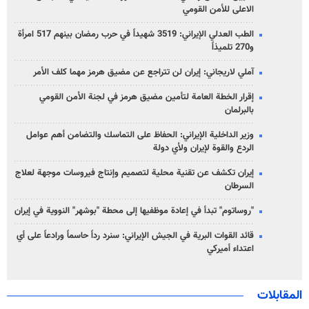
الاعلى للأمن القومي
الطب العدلي الإيراني: 3519 شهيداً في حرب رمضان بينهم 517 امرأة
و270 تلميذاً
آملي لاريجاني: إيران لن تتراجع عن مضيق هرمز مهما كلف الأمر
إقرار الخطة العامة لتأمين مضيق هرمز في لجنة الأمن القومي
بالبرلمان
وزير الداخلية الإيراني: الحفاظ على التماسك والتضامن أهم عوامل
الردع والقوة لإيران ولأي دولة
إيران تكشف عن تقنية محلية لتصميم وإنتاج فيروسات موجهة لعلاج
السرطان
"روساتوم" تبدأ في إعادة موظفيها إلى محطة "بوشهر" النووية في إيران
قائد القوات البرية في الجيش الإيراني: سنرد رداً حاسماً ورادعاً على أي
اعتداء أميركي
المقابلات