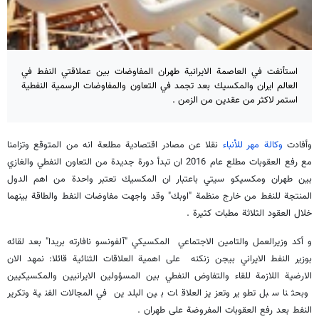
استأنفت في العاصمة الايرانية طهران المفاوضات بين عملاقتي النفط في
العالم ايران والمكسيك بعد تجمد في التعاون والمفاوضات الرسمية النفطية
استمر لاكثر من عقدين من الزمن .
وأفادت
وكالة مهر للأنباء
نقلا عن مصادر اقتصادية مطلعة انه من المتوقع وتزامنا
مع رفع العقوبات مطلع عام 2016 ان تبدأ دورة جديدة من التعاون النفطي والغازي
بين طهران ومكسيكو سيتي باعتبار ان المكسيك تعتبر واحدة من اهم الدول
المنتجة للنفط من خارج منظمة "اوبك" وقد واجهت مفاوضات النفط والطاقة بينهما
خلال العقود الثلاثة مطبات كثيرة .
و أكد وزیرالعمل والتامين الاجتماعي المکسیکي "آلفونسو نافارته بریدا" بعد لقائه
بوزير النفط الايراني بيجن زنكنه على اهمية العلاقات الثنائية قائلا: نمهد الان
الارضية اللازمة للقاء والتفاوض النفطي بين المسؤولين الايرانيين والمكسيكيين
وبحثنا سبل تطوير وتعزيز العلاقات بين البلدين في المجالات الفنية وتكرير
النفط بعد رفع العقوبات المفروضة على طهران .