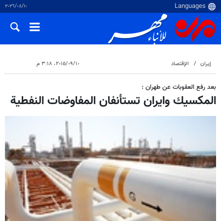
١٠‏/٠٨‏/٢٠٢٦
إيران
الإقتصاد
١٠‏/٠٩‏/٢٠١٥، ٣:١٨ م
بعد رفع العقوبات عن طهران :
المكسيك وايران تستأنفان المفاوضات النفطية