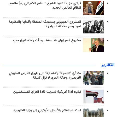
قيادي حزب الدعوة الشيخ د. عامر الكفيشي يقرأ ملامح
النظام العالمي الجديد
المشروع الصهيوني يستهدف المنطقة بأكملها والمقاومة
تعيد رسم معادلة المواجهة
مشروع كسر إيران قد سقط، وبدأت ولادة شرق جديد
التقارير
منفذَيّ "شلمجه" و"تشذابة" على طريق الفيض المليوني
للأربعين؛ وحركة المرور لا تزال كثيفة
آيلب: أداة أمريكية لتدريب قادة العراق المستقبليين
استدعاء القائم بالأعمال الأوكراني إلى وزارة الخارجية