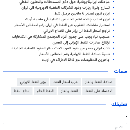
مباحثات ايرانية-يونانية حول دفع المستحقات والتعاون النفطي
تسارع وتيرة زيارات وفود الشركات النفطية الاوروبية الى ايران
ايران تنوي تصدير 6 ملايين برميل نفط
ايران تطالب بإعادة نظام الحصص النفطية في منظمة أوبك
استمرار نشاطات التنقيب عن النفط في ايران رغم انخفاض الأسعار
تراجع أسعار النفط لن يؤثر على الانتاج الايراني
منتجب نيا: يجب على جميع أفراد المجتمع المشاركة في الانتخابات
ارتفاع صادرات النفط الإيراني إلى الصين
نائب ايراني يحذر من نفوذ الغرب تحت ستار العقود النفطية الجديدة
تنمية صناعة النفط الايرانية رغم انخفاض الأسعار
جاهزون للمفاوضات مع كافة الاطراف في اوبك
سمات
صناعة النفط والغاز
حرب اسعار النفط
وزير النفط الايراني
الاعتماد على النفط
النفط والغاز
النفط الخام
انتاج النفط
تعليقك