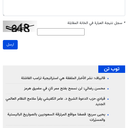
*
سجل نتيجة العبارة في الخانة المقابلة
ارسل
توب تن
قاليباف: نشر الأخبار الملفقة هي استراتيجية ترامب الفاشلة
محسن رضائي: لن نسمح بفتح ممر ثانٍ في مضيق هرمز
قيادي حزب الدعوة الشيخ د. عامر الكفيشي يقرأ ملامح النظام العالمي
الجديد
يحيى سريع: قصفنا مواقع المرتزقة السعوديين بالصواريخ الباليستية
والمسيّرات