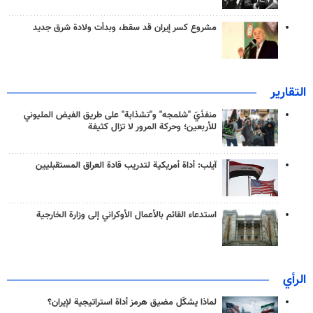
مشروع كسر إيران قد سقط، وبدأت ولادة شرق جديد
التقارير
منفذَيّ "شلمجه" و"تشذابة" على طريق الفيض المليوني
للأربعين؛ وحركة المرور لا تزال كثيفة
آيلب: أداة أمريكية لتدريب قادة العراق المستقبليين
استدعاء القائم بالأعمال الأوكراني إلى وزارة الخارجية
الرأي
لماذا يشكّل مضيق هرمز أداة استراتيجية لإيران؟