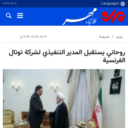
٠٧‏/٠٨‏/٢٠٢٦
إيران
السياسة
٠٣‏/٠٧‏/٢٠١٧، ٧:٢٩ م
روحاني يستقبل المدير التنفيذي لشركة توتال
الفرنسية