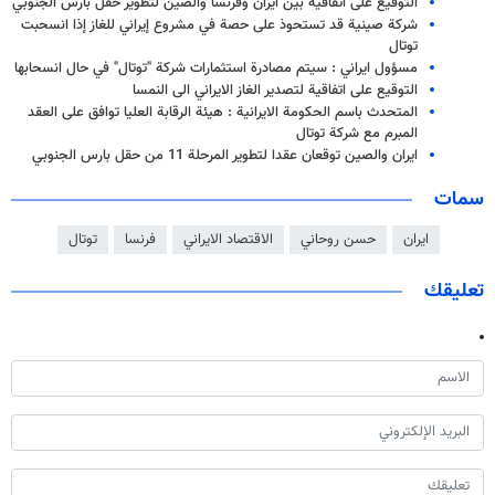
التوقيع على اتفاقية بين ايران وفرنسا والصين لتطوير حقل بارس الجنوبي
شركة صينية قد تستحوذ على حصة في مشروع إيراني للغاز إذا انسحبت
توتال
مسؤول ايراني : سيتم مصادرة استثمارات شركة "توتال" في حال انسحابها
التوقيع على اتفاقية لتصدير الغاز الايراني الى النمسا
المتحدث باسم الحكومة الايرانية : هيئة الرقابة العليا توافق على العقد
المبرم مع شركة توتال
ايران والصين توقعان عقدا لتطوير المرحلة 11 من حقل بارس الجنوبي
سمات
ايران
حسن روحاني
الاقتصاد الايراني
فرنسا
توتال
تعليقك