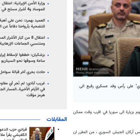
للموساد و4 أشرار مسلح في كرمان
العميد بهمرد: نحن على أهبة 
للتضحية بأرواحنا دفاعاً عن ا
اعتقال 8 من كبار الأشرار 
ومنتسبي الجماعات الإرهابية
ساعة وسوقها نحو السيناريو 
حادث بحري آخر قبالة سواحل 
غريب آبادي: لم نُجرِ أي مفاو
اقري" على رأس وفد عسكري رفيع الى
في الأيام الأخيرة..المسار ال
هرمز مؤقت
قوم بزيارة الى سوريا في اقرب وقت ممكن
المقابلات
قيادي حزب الدعوة
ورئيس أركان الجيش السوري ، من المقرر ان
الكفيشي يقرأ ملا