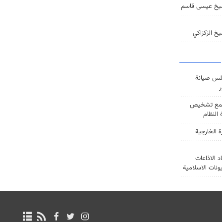
يخ عيسى قاسم
خ الزكزاكي
س صيانة
ر
ع تشخيص
النظام
ة الخارجية
د الاذاعات
يونات الاسلامية