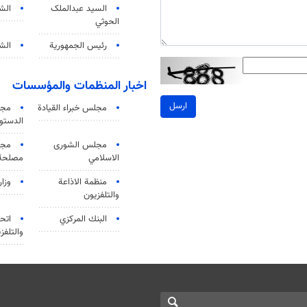
السید عبدالملک
الش
الحوثي
رئيس الجمهورية
الشي
اخبار المنظمات والمؤسسات
ارسل
مجلس خبراء القيادة
مجل
الدستو
مجلس الشورى
مجم
الاسلامي
مصلحة 
منظمة الاذاعة
وزار
والتلفزیون
البنك المركزي
اتحا
والتلفز