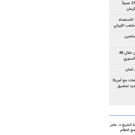
وزارة الأمن الإيرانية: اعتقال 21 عميلاً
الاستعداد
لشعب الإيراني
المسلحين
بزشكيان: خططوا لإسقاط إيران خلال 48
السوري
عُمان
ضات مع أمريكا
جديد لمضيق
 الشيخ د. عامر
مح النظام