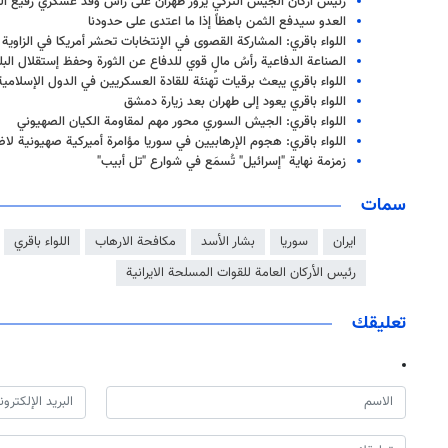
رئيس أركان الجيش التركي يزور طهران على رأس وفد عسكري رفيع ا
العدو سيدفع الثمن باهظاً إذا ما اعتدى على حدودنا
اللواء باقري: المشاركة القصوى في الإنتخابات تحشر أمريكا في الزاوية
الصناعة الدفاعية رأسُ مالٍ قوي للدفاع عن الثورة وحفظ إستقلال البل
اللواء باقري يبعث برقيات تهنئة للقادة العسكريين في الدول الإسلامية
اللواء باقري يعود إلى طهران بعد زيارة دمشق
اللواء باقري: الجيش السوري محور مهم لمقاومة الکیان الصهيوني
اللواء باقري: هجوم الإرهابيين في سوريا مؤامرة أميركية صهيونية لا
زمزمة نهاية "إسرائيل" تُسمَع في شوارع "تل أبيب"
سمات
ايران
سوريا
بشار الأسد
مكافحة الارهاب
اللواء باقري
رئيس الأركان العامة للقوات المسلحة الايرانية
تعليقك