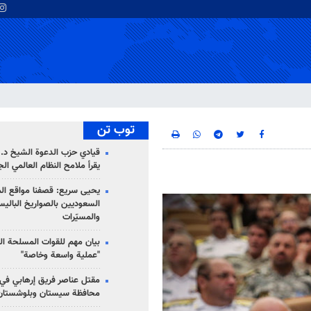
توب تن
قيادي حزب الدعوة الشيخ د. 
يقرأ ملامح النظام العالمي ال
يحيى سريع: قصفنا مواقع الم
السعوديين بالصواريخ الباليس
والمسيّرات
بيان مهم للقوات المسلحة ال
"عملية واسعة وخاصة"
مقتل عناصر فريق إرهابي في
محافظة سيستان وبلوشستان