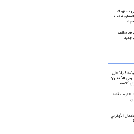
ني يستهدف
المقاومة تعيد
جهة
 قد سقط،
 جديد
و"تشذابة" على
وني للأربعين؛
زال كثيفة
ة لتدريب قادة
ين
أعمال الأوكراني