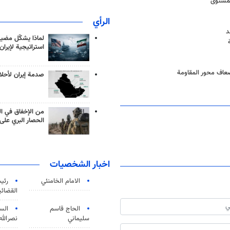
لمستوى
الرأي
د
لماذا يشكّل مضيق
استراتيجية لإيران
ضعاف محور المقاومة
صدمة إيران لأحلام
من الإخفاق في ال
الحصار البري على 
اخبار الشخصيات
الامام الخامنئي
رئی
القضائی
الحاج قاسم
الس
سليماني
نصرالله