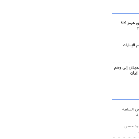
 هرمز أداة
؟
 الإمارات
ميدان إلى وهم
إيران
س السلطة
ة
يد حسن