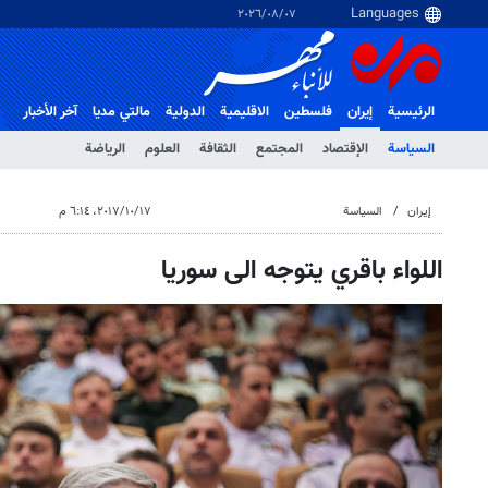
٠٧‏/٠٨‏/٢٠٢٦
الرئيسية
إيران
فلسطین
الاقلیمیة
الدولية
مالتي مدیا
آخر الأخبار
السياسة
الإقتصاد
المجتمع
الثقافة
العلوم
الرياضة
إيران
السياسة
١٧‏/١٠‏/٢٠١٧، ٦:١٤ م
اللواء باقري يتوجه الى سوريا