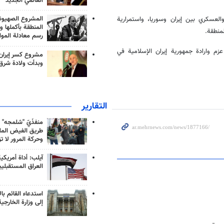
العالمي الجديد
المشروع الصهيو
والعسكري بين إيران وسوريا، واستمرارية
المنطقة بأكملها و
منطقة.
رسم معادلة الموا
زم وارادة جمهورية إيران الإسلامية في
مشروع كسر إيران
وبدأت ولادة شرق
التقارير
منفذَيّ "شلمجه" 
طريق الفيض الملي
وحركة المرور لا ت
آيلب: أداة أمريكي
العراق المستقبلي
استدعاء القائم بال
إلى وزارة الخارجية