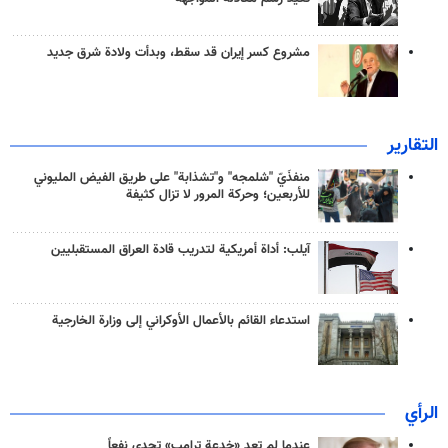
مشروع كسر إيران قد سقط، وبدأت ولادة شرق جديد
التقارير
منفذَيّ "شلمجه" و"تشذابة" على طريق الفيض المليوني
للأربعين؛ وحركة المرور لا تزال كثيفة
آيلب: أداة أمريكية لتدريب قادة العراق المستقبليين
استدعاء القائم بالأعمال الأوكراني إلى وزارة الخارجية
الرأي
عندما لم تعد «خدعة ترامب» تجدي نفعاً