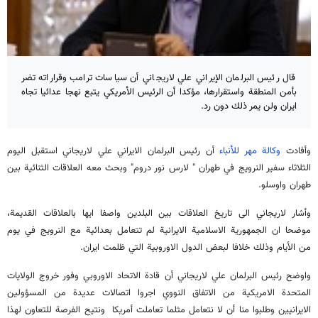
قال رئيس البرلمان الإيراني علي لاريجاني أن سياسات ترامب وقراراته تضر
بأمن المنطقة واستقرارها، مؤكدا أن الرئيس الأمريكي يتبع نهجا عدائيا تجاه
ايران ولن يمر ذلك دون رد.
وأفادت
وكالة مهر للأنباء
أن رئيس البرلمان الايراني علي لاريجاني استقبل اليوم
الثلاثاء سفير النرويج في طهران " لارس نور دروم" وبحث معه العلاقات الثنائية بين
طهران واوسلو.
وأشار لاريجاني الى تاريخ العلاقات بين البلدين واصفا ايها بالعلاقات القديمة،
موضحا ان الجمهورية الاسلامية الايرانية لم تتعامل بعدائية مع النرويج في يوم
من الأيام وذلك خلافا لبعض الدول الاوروبية التي ظلمت ايران.
واوضح رئيس البرلمان علي لاريجاني أن قادة الاتحاد الاوروبي وفور خروج الولايات
المتحدة الامريكية من الاتفاق النووي اجروا اتصالات عديدة من المسؤولين
الايرانيين وطلبوا منا أن لا نتعامل مثلما تعاملت أمريكا ونتيح الفرصة للتعاون لهذا