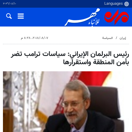
١٠‏/٠٨‏/٢٠٢٦
إيران
السياسة
٠٧‏/٠٨‏/٢٠١٨، ٨:٢٨ م
رئيس البرلمان الإيراني: سياسات ترامب تضر
بأمن المنطقة واستقرارها