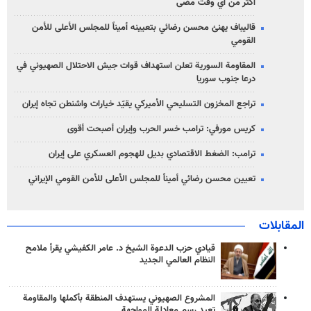
أكثر من أي وقت مضى
قاليباف يهنئ محسن رضائي بتعيينه أميناً للمجلس الأعلى للأمن
القومي
المقاومة السورية تعلن استهداف قوات جيش الاحتلال الصهيوني في
درعا جنوب سوريا
تراجع المخزون التسليحي الأميركي يقيّد خيارات واشنطن تجاه إيران
كريس مورفي: ترامب خسر الحرب وإيران أصبحت أقوى
ترامب: الضغط الاقتصادي بديل للهجوم العسكري على إيران
تعيين محسن رضائي أميناً للمجلس الأعلى للأمن القومي الإيراني
المقابلات
قيادي حزب الدعوة الشيخ د. عامر الكفيشي يقرأ ملامح
النظام العالمي الجديد
المشروع الصهيوني يستهدف المنطقة بأكملها والمقاومة
تعيد رسم معادلة المواجهة