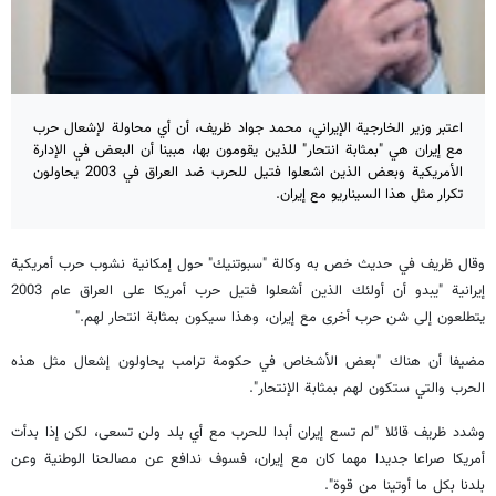
اعتبر وزير الخارجية الإيراني، محمد جواد ظريف، أن أي محاولة لإشعال حرب
مع إيران هي "بمثابة انتحار" للذين يقومون بها، مبينا أن البعض في الإدارة
الأمريكية وبعض الذين اشعلوا فتيل للحرب ضد العراق في 2003 يحاولون
تكرار مثل هذا السيناريو مع إيران.
وقال ظريف في حديث خص به وكالة "سبوتنيك" حول إمكانية نشوب حرب أمريكية
إيرانية "يبدو أن أولئك الذين أشعلوا فتيل حرب أمريكا على العراق عام 2003
يتطلعون إلى شن حرب أخرى مع إيران، وهذا سيكون بمثابة انتحار لهم."
مضيفا أن هناك "بعض الأشخاص في حكومة ترامب يحاولون إشعال مثل هذه
الحرب والتي ستكون لهم بمثابة الإنتحار".
وشدد ظريف قائلا "لم تسع إيران أبدا للحرب مع أي بلد ولن تسعى، لكن إذا بدأت
أمريكا صراعا جديدا مهما كان مع إيران، فسوف ندافع عن مصالحنا الوطنية وعن
بلدنا بكل ما أوتينا من قوة".