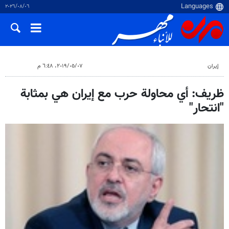
٠٦‏/٠٨‏/٢٠٢٦
إيران
٠٧‏/٠٥‏/٢٠١٩، ٦:٤٨ م
ظريف: أي محاولة حرب مع إيران هي بمثابة
"انتحار"