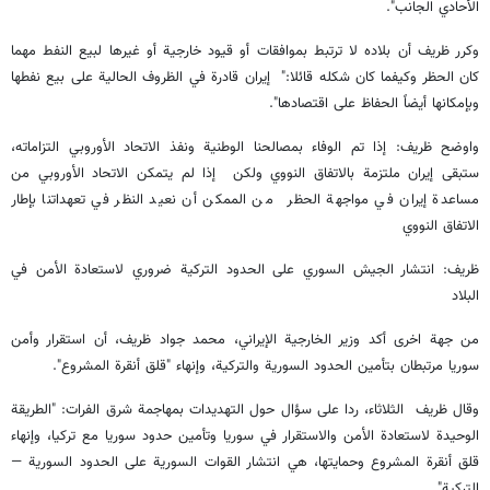
الأحادي الجانب".
وكرر ظريف أن بلاده لا ترتبط بموافقات أو قيود خارجية أو غيرها لبيع النفط مهما
كان الحظر وكيفما كان شكله قائلا:" إيران قادرة في الظروف الحالية على بيع نفطها
وبإمكانها أيضاً الحفاظ على اقتصادها".
واوضح ظريف: إذا تم الوفاء بمصالحنا الوطنية ونفذ الاتحاد الأوروبي التزاماته،
ستبقى إيران ملتزمة بالاتفاق النووي ولكن إذا لم يتمكن الاتحاد الأوروبي من
مساعدة إيران في مواجهة الحظر من الممكن أن نعيد النظر في تعهداتنا بإطار
الاتفاق النووي
ظريف: انتشار الجيش السوري على الحدود التركية ضروري لاستعادة الأمن في
البلاد
من جهة اخرى أكد وزير الخارجية الإيراني، محمد جواد ظريف، أن استقرار وأمن
سوريا مرتبطان بتأمين الحدود السورية والتركية، وإنهاء "قلق أنقرة المشروع".
وقال ظريف الثلاثاء، ردا على سؤال حول التهديدات بمهاجمة شرق الفرات: "الطريقة
الوحيدة لاستعادة الأمن والاستقرار في سوريا وتأمين حدود سوريا مع تركيا، وإنهاء
قلق أنقرة المشروع وحمايتها، هي انتشار القوات السورية على الحدود السورية —
التركية".