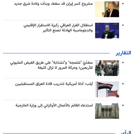
مشروع كسر إيران قد سقط، وبدأت ولادة شرق جديد
استقلال القرار العراقي ركيزة الاستقرار الإقليمي
والدبلوماسية الهادئة تصنع التأثير
التقارير
منفذَيّ "شلمجه" و"تشذابة" على طريق الفيض المليوني
للأربعين؛ وحركة المرور لا تزال كثيفة
آيلب: أداة أمريكية لتدريب قادة العراق المستقبليين
استدعاء القائم بالأعمال الأوكراني إلى وزارة الخارجية
الرأي