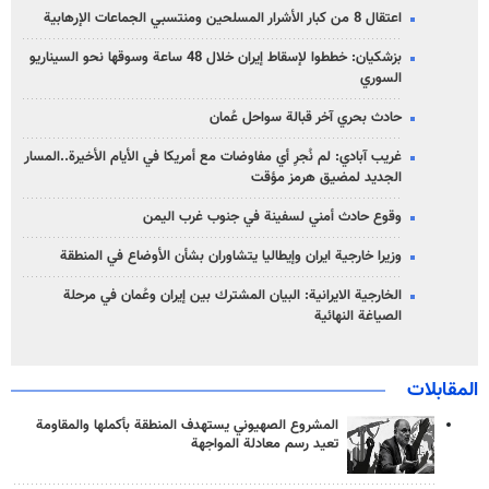
اعتقال 8 من كبار الأشرار المسلحين ومنتسبي الجماعات الإرهابية
بزشكيان: خططوا لإسقاط إيران خلال 48 ساعة وسوقها نحو السيناريو
السوري
حادث بحري آخر قبالة سواحل عُمان
غريب آبادي: لم نُجرِ أي مفاوضات مع أمريكا في الأيام الأخيرة..المسار
الجديد لمضيق هرمز مؤقت
وقوع حادث أمني لسفينة في جنوب غرب اليمن
وزيرا خارجية ايران وإيطاليا يتشاوران بشأن الأوضاع في المنطقة
الخارجية الايرانية: البيان المشترك بين إيران وعُمان في مرحلة
الصياغة النهائية
المقابلات
المشروع الصهيوني يستهدف المنطقة بأكملها والمقاومة
تعيد رسم معادلة المواجهة