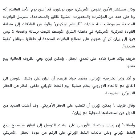
وكان مستشار الأمن القومي الأمريكي، جون بولتون، قد أعلن يوم الأحد الفائت، أنه
ردا على عدد من المؤشرات والتحذيرات المثيرة للقلق والمتصاعدة، سترسل الولايات
المتحدة مجموعة حاملة طائرات "أفراهام لينكولن" وقوة من القاذفات إلى منطقة
القيادة المركزية الأمريكية في منطقة الشرق الأوسط، لتبعث برسالة واضحة لا لبس
فيها إلى إيران أن أي هجوم على مصالح الولايات المتحدة أو حلفائها سيقابل "بقوة
شديدة".
ظريف يؤكد قدرة بلاده على تحدي الحظر.. بإمكان ايران وفي الظروف الحالية بيع
نفطها
و أكد وزير الخارجية الإيراني، محمد جواد ظريف، أن ايران على وشك التوصل الى
اتفاق مع الاتحاد الاوروبي ينظم عملية بيع النفط الايراني بغض النظر عن الحظر
الاميركي المفروضة.
وقال ظريف :" يمكن لإيران أن تتغلب على الحظر الأمريكي، وقد أعلنت العديد من
الدول عن استعدادها للتجارة مع إيران".
وأضاف:" إن إيران والاتحاد الأوروبي على وشك التوصل إلى اتفاق سيسمح ببيع
النفط الإيراني ونقل عائدات النفط الإيراني على الرغم من عودة الحظر الأمريكي