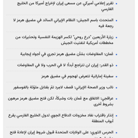
تقرير إعلامي أميركي عن مسعى إيران لإخراج أميركا من الخليج
الفارسي
المتحدث باسم الجيش: النظام الإيراني السائد في مضيق هرمز لا
رجعة فيه
زيارة الأربعين "درع روحي" لكسر الهزيمة النفسية وتحذيرات من
مخططات أمريكية لتفتيت الجيش
عُمان: المفاوضات بشأن مضيق هرمز تجري في أجواء إيجابية
ذو القدر: إيران لن تتراجع أبداً؛ لا في الحرب ولا في المفاوضات
سفينة إماراتية تتعرض لهجوم في مضيق هرمز
نائب وزير الصحة الإيراني: قصف لامِرد تمّ بقنابل ملوّثة بالفوسفور
عراقجي: الاتفاق مع عُمان بات وشيكاً، لكن فتح مضيق هرمز مرهون
بشروط أخرى
إنذار باقتراب نفاد مخزونات الدفاع الجوي لدول الخليج الفارسي يقرع
أبواب المنطقة
الحرس الثوري: على الولايات المتحدة قبول شروط إيران لإعادة فتح