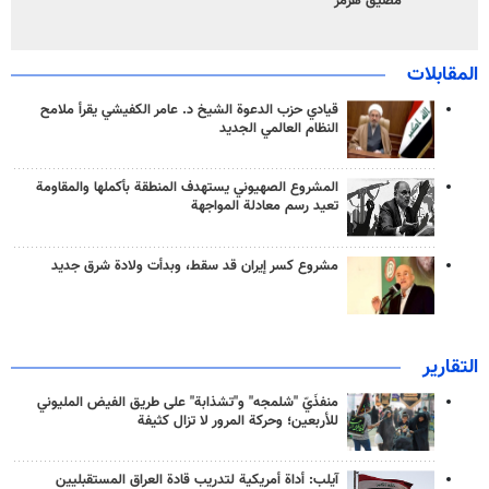
مضيق هرمز
المقابلات
قيادي حزب الدعوة الشيخ د. عامر الكفيشي يقرأ ملامح
النظام العالمي الجديد
المشروع الصهيوني يستهدف المنطقة بأكملها والمقاومة
تعيد رسم معادلة المواجهة
مشروع كسر إيران قد سقط، وبدأت ولادة شرق جديد
التقارير
منفذَيّ "شلمجه" و"تشذابة" على طريق الفيض المليوني
للأربعين؛ وحركة المرور لا تزال كثيفة
آيلب: أداة أمريكية لتدريب قادة العراق المستقبليين