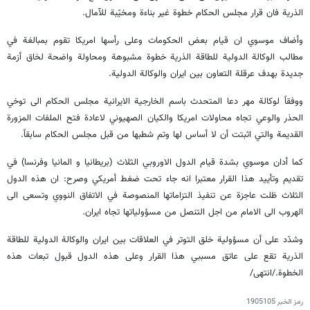
الذرية فان قرار مجلس الحكام خطوة غير بناءة ومخيّبة للآمال.
وأضاف موسوي ان قيام بعض الحكومات وعلى رأسها امريكا تقوم بمبالغة في
مطالب الوكالة الدولية للطاقة الذرية خطوة مشبوهة ومحاولة واضحة لخاق أزمة
جديدة بهدف عرقلة التعاون بين ايران والوكالة الدولية.
ووفقاً لوكالة مهر دعا المتحدث باسم الخارجية الايرانية مجلس الحكام الى توخي
الحذر والوعي تجاه محاولات امريكا والكيان الصهيوني لاعادة فتح الملفات المزورة
القديمة والتي اثبتت أن لا أساس لها وتم شطبها من قبل مجلس الحكام سابقاً.
كما أدان موسوي بشدة قيام الدول الاوروبي الثلاث (بريطانيا و المانيا وفرنسا) في
تقديم وتأييد هذا القرار معتبرا انه جاء تحت ضغط أمريكي وصرح: ان هذه الدول
الثلاث ظلت عاجزة عن تنفيذ التزاماتها المنصوصة في الاتفاق النووي وتسعى الى
الهروب الى الامام من اجل التنصل من مسؤولياتها تجاه ايران.
وشدّد على أن مسؤولية خلق التوتر في العلاقات بين ايران والوكالة الدولية للطاقة
الذرية تقع على عاتق مسببي هذا القرار وعلى هذه الدول قبول تبعات هذه
الخطوة./انتهى/
رمز الخبر
1905105