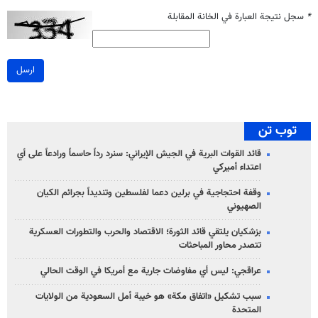
*
سجل نتيجة العبارة في الخانة المقابلة
ارسل
توب تن
قائد القوات البرية في الجيش الإيراني: سنرد رداً حاسماً ورادعاً على أي
اعتداء أميركي
وقفة احتجاجية في برلين دعما لفلسطين وتنديداً بجرائم الكيان
الصهیوني
بزشكيان يلتقي قائد الثورة؛ الاقتصاد والحرب والتطورات العسكرية
تتصدر محاور المباحثات
عراقجي: ليس أي مفاوضات جارية مع أمريكا في الوقت الحالي
سبب تشكيل «اتفاق مكة» هو خيبة أمل السعودية من الولايات
المتحدة