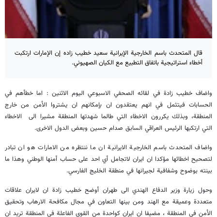
قال المتحدث باسم الخارجية الإيرانية سعيد خطيب زاده إن الإمارات ارتكبت
أخطاء استراتيجية باتفاق التطبيع مع الکیان الصهیوني.
واضاف خطيب زادة في لقائه الصحفي الاسبوعي اليوم الاثنين : اما خطأهم في
الحسابات فيتثمل في انهم يعتقدون ان بإمكانهم ان يشتروا الأمن من خارج
المنطقة، وبذلك يكررون الاخطاء التي طالما شهدتها المنطقة مشيرا الى الاخطاء
التي ارتكبها الرئيس العراقي السابق صدام حسين وبعض الدول الاخرى.
واضاف المتحدث باسم الخارجية الايرانية ان ما ننتظره من الامارات هو ان تبادر
لتصحيح اخطائها مؤكدا ان ايران لاتجامل أي احد على حساب أمنها الوطني وهذا ما
بينته بوضوح وشفافية لجيرانها في منطقة الخليج الفارسي.
وحول زيارة وزير الدفاع الهندي الى طهران أوضح خطيب زادة ان لايران علاقات
متعددة وعميقة مع الهند ومن بينها التعاون في مجال مكافحة الارهاب وتحقيق
الأمن في المنطقة ، مضيفا ان ايران كواحدة من القوى الفاعلة في المنطقة تريد ان