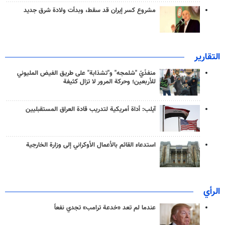
مشروع كسر إيران قد سقط، وبدأت ولادة شرق جديد
التقارير
منفذَيّ "شلمجه" و"تشذابة" على طريق الفيض المليوني
للأربعين؛ وحركة المرور لا تزال كثيفة
آيلب: أداة أمريكية لتدريب قادة العراق المستقبليين
استدعاء القائم بالأعمال الأوكراني إلى وزارة الخارجية
الرأي
عندما لم تعد «خدعة ترامب» تجدي نفعاً