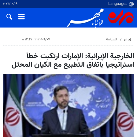
٠٩‏/٠٨‏/٢٠٢٦
إيران
السياسة
٠٧‏/٠٩‏/٢٠٢٠، ١٢:٤٧ م
الخارجية الإيرانية: الإمارات ارتکبت خطأ
استراتيجيا باتفاق التطبيع مع الکیان المحتل