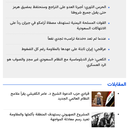
الحرس الثوري: أجبرنا العدو على التراجع وسنحتفظ بمضيق هرمز
حتى يقبل جميع شروطنا
القوات المسلحة اليمنية تستهدف مصفاة أرامكو في جيزان رداً على
الانتهاكات السعودية
عندما لم تعد «خدعة ترامب» تجدي نفعاً
عراقجي: إيران ثابتة على عهدها بالمقاومة رغم كل الضغوط
الكعبي: خيار الدبلوماسية مع النظام السعودي غير مجدٍ والصواب هو
الرد العسكري
المقابلات
قيادي حزب الدعوة الشيخ د. عامر الكفيشي يقرأ ملامح
النظام العالمي الجديد
المشروع الصهيوني يستهدف المنطقة بأكملها والمقاومة
تعيد رسم معادلة المواجهة