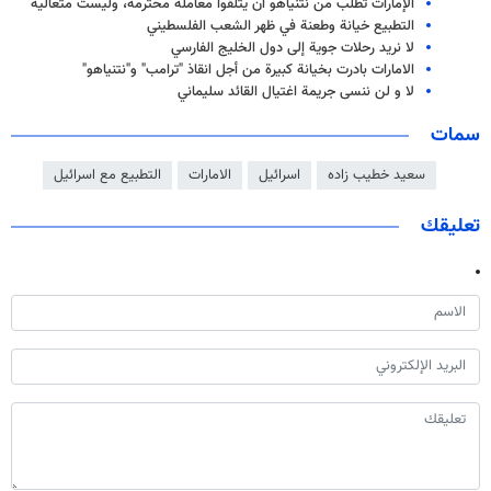
الإمارات تطلب من نتنياهو أن يتلقّوا معاملة محترمة، وليست متعالية
التطبيع خيانة وطعنة في ظهر الشعب الفلسطيني
لا نريد رحلات جوية إلى دول الخليج الفارسي
الامارات بادرت بخيانة كبيرة من أجل انقاذ "ترامب" و"نتنياهو"
لا و لن ننسی جریمة اغتیال القائد سلیماني
سمات
سعيد خطيب زاده
اسرائيل
الامارات
التطبيع مع اسرائيل
تعليقك