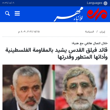
٠٦‏/٠٨‏/٢٠٢٦
إيران
السياسة
١٥‏/٠٥‏/٢٠٢١، ٨:٠٩ م
خلال اتصال هاتفي مع هنية؛
قائد فيلق القدس يشيد بالمقاومة الفلسطينية
وأدائها المتطور وقدرتها