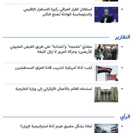
استقلال القرار العراقي ركيزة الاستقرار الإقليمي
والدبلوماسية الهادئة تصنع التأثير
التقارير
منفذَيّ "شلمجه" و"تشذابة" على طريق الفيض المليوني
للأربعين؛ وحركة المرور لا تزال كثيفة
آيلب: أداة أمريكية لتدريب قادة العراق المستقبليين
استدعاء القائم بالأعمال الأوكراني إلى وزارة الخارجية
الرأي
لماذا يشكّل مضيق هرمز أداة استراتيجية لإيران؟