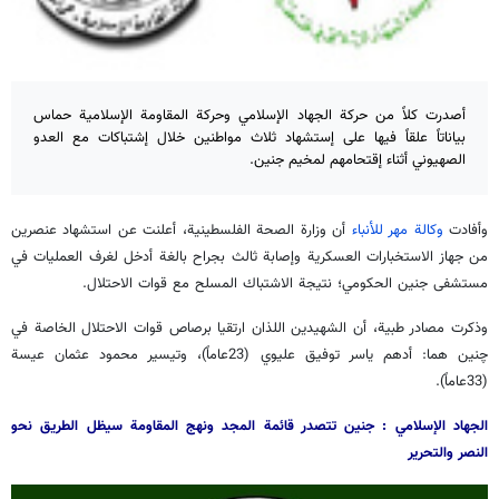
أصدرت كلاً من حركة الجهاد الإسلامي وحركة المقاومة الإسلامية حماس
بياناتاً علقاً فيها على إستشهاد ثلاث مواطنين خلال إشتباكات مع العدو
الصهيوني أثناء إقتحامهم لمخيم جنين.
وأفادت
وكالة مهر للأنباء
أن وزارة الصحة الفلسطينية، أعلنت عن استشهاد عنصرين
من جهاز الاستخبارات العسكرية وإصابة ثالث بجراح بالغة أدخل لغرف العمليات في
مستشفى جنين الحكومي؛ نتيجة الاشتباك المسلح مع قوات الاحتلال.
وذكرت مصادر طبية، أن الشهيدين اللذان ارتقيا برصاص قوات الاحتلال الخاصة في
چنين هما: أدهم ياسر توفيق عليوي (23عاماً)، وتيسير محمود عثمان عيسة
(33عاماً).
الجهاد الإسلامي : جنين تتصدر قائمة المجد ونهج المقاومة سيظل الطريق نحو
النصر والتحرير