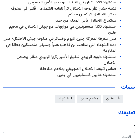
استشهاد ثلاث شبان في القطيف برصاص الأمن السعودي
كتيبة جنين تزأر بوجه الاحتلال ثأراً للقادة الشهداء... قتلى في صفوف
جيش الاحتلال اثر كمين محكم
سيتجرع الاحتلال كأس المذلة من جنين
استشهاد ثلاثة فلسطينيين في مواجهات مع جيش الاحتلال في مخيم
جنين
صور متفرقة لمعركة جنين اليوم وخسائر في صفوف جيش الاحتلال/ صور
دماء الشهداء التي سقطت لن تذهب هدراً وسنبقى متمسكين بحقنا في
المقاومة
استشهاد داوود الزبيدي شقيق الأسير زكريا الزبيدي متأثراً برصاص
الاحتلال
حماس تتوعد الاحتلال الصهيوني بملاحم متلاحقة
استشهاد شابين فلسطينيين في جنين
سمات
فلسطين
مخيم جنين
استشهاد
تعليقك