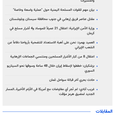
والمسيّرات
بيان مهم للقوات المسلحة اليمنية حول "عملية واسعة وخاصة"
مقتل عناصر فريق إرهابي في جنوب محافظة سيستان وبلوشستان
وزارة الأمن الإيرانية: اعتقال 21 عميلاً للموساد و4 أشرار مسلح في
كرمان
العميد بهمرد: نحن على أهبة الاستعداد للتضحية بأرواحنا دفاعاً عن
الشعب الإيراني
اعتقال 8 من كبار الأشرار المسلحين ومنتسبي الجماعات الإرهابية
بزشكيان: خططوا لإسقاط إيران خلال 48 ساعة وسوقها نحو السيناريو
السوري
حادث بحري آخر قبالة سواحل عُمان
غريب آبادي: لم نُجرِ أي مفاوضات مع أمريكا في الأيام الأخيرة..المسار
الجديد لمضيق هرمز مؤقت
المقابلات