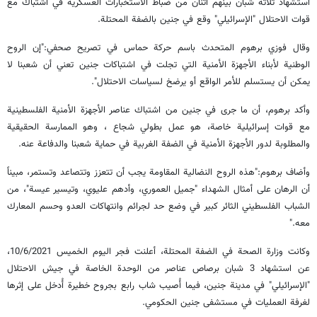
استشهاد ثلاثة شبان بينهم اثنان من ضباط الاستخبارات العسكرية في اشتباك مع
قوات الاحتلال "الإسرائيلي" وقع في جنين بالضفة المحتلة.
وقال فوزي برهوم المتحدث باسم حركة حماس في تصريح صحفي:"إن الروح
الوطنية لأبناء الأجهزة الأمنية التي تجلت في اشتباكات جنين تعني أن شعبنا لا
يمكن أن يستسلم للأمر الواقع أو يرضخ لسياسات الاحتلال".
وأكد برهوم، أن ما جرى في جنين من اشتباك عناصر الأجهزة الأمنية الفلسطينية
مع قوات إسرائيلية خاصة، هو عمل بطولي شجاع ، وهو الممارسة الحقيقية
والمطلوبة لدور الأجهزة الأمنية في الضفة الغربية في حماية شعبنا والدفاعة عنه.
وأضاف برهوم:"هذه الروح النضالية المقاومة يجب أن تتعزز وتتصاعد وتستمر، مبيناً
أن الرهان على أمثال الشهداء "جميل العموري، وأدهم عليوي، وتيسير عيسة"، من
الشباب الفلسطيني الثائر كبير في وضع حد لجرائم وانتهاكات العدو وحسم المعارك
معه."
وكانت وزارة الصحة في الضفة المحتلة، أعلنت فجر اليوم الخميس 10/6/2021،
عن استشهاد 3 شبان برصاص عناصر من الوحدة الخاصة في جيش الاحتلال
"الإسرائيلي" في مدينة جنين، فيما أُصيب شاب رابع بجروح خطيرة أُدخل على إثرها
لغرفة العمليات في مستشفى جنين الحكومي.