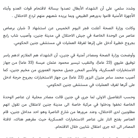
وشدد سلمي على أن الشهداء الأبطال تصدوا ببسالة لاقتحام قوات العدو وأبناء
الأجهزة الأمنية قاموا بدورهم الطبيعي وبما يريده شعبهم منهم لردع الاحتلال .
وكانت وزارة الصحة أعلنت فجر اليوم الخميس عن استشهاد 3 شبان برصاص
عناصر من الوحدة الخاصة في جيش الاحتلال في مدينة جنين، وأصيب شاب رابع
بجروح خطيرة أدخل على إثرها لغرفة العمليات في مستشفى جنين الحكومي.
وأوضحت وزارة الصحة ومصادر أمنية في جنين، أن الشهداء هم الملازم ادهم ياسر
توفيق عليوي (23 عاما)، والنقيب تيسير محمود عثمان عيسة (33 عاما) من جهاز
الاستخبارات العسكرية، والأسير المحرر جميل محمود العموري من مخيم جنين، كما
أصيب محمد سامر منيزل البزور (23 عاما) من جهاز الاستخبارات بجروح حرجة ادخل
على أثرها لغرف العمليات في مستشفى جنين الحكومي.
وحسب التفاصيل الاولى لما جرى في جنين قالت مصادر محلية ان عناصر الوحدة
الخاصة تخفوا ودخلوا في مركبة خاصة الى مدينة جنين لاعتقال من تقول انهم
مطلوبين لدى الاحتلال، وعند مرورها من شارع الناصرة وهو احد مداخل جنين، قام
العناصر بفتح النار على عناصر الاستخبارات العسكرية حيث مقرهم هناك، لافتة
المصادر الى انه جرى اعتقال شابين خلال الاقتحام.