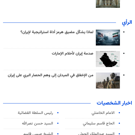
الرأي
لماذا يشكّل مضيق هرمز أداة استراتيجية لإيران؟
صدمة إيران لأحلام الإمارات
من الإخفاق في الميدان إلى وهم الحصار البري على إيران
اخبار الشخصيات
الامام الخامنئي
رئیس السلطة القضائیة
الحاج قاسم سليماني
السيد حسن نصرالله
السید عبدالملک الحوثي
الشيخ عيسى قاسم