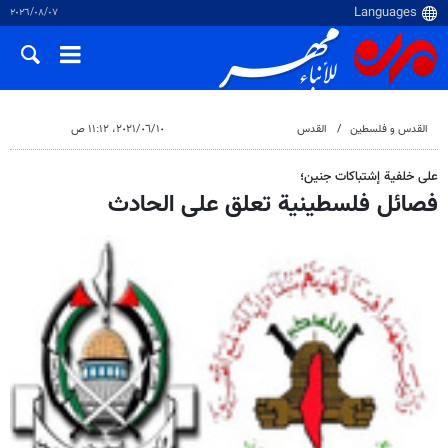
٠٧‏/٠٨‏/٢٠٢٦
القدس و فلسطین
القدس
١٠‏/٠٦‏/٢٠٢١، ١١:١٢ ص
على خلفية إشتباكات جنين؛
فصائل فلسطينية تعلق على الحادث