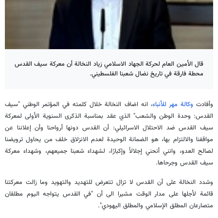
قال الأمين العام لحركة الجهاد الاسلامي زياد النخالة أن معركة سيف القدس
محطة فارقة في تاريخ نضال شعبنا الفلسطيني.
وأفادت
وكالة مهر للأنباء
، انه اضاف النخالة خلال كلمته في المؤتمر الوطني "سيف
القدس: وحدة الوطن والشعب" الذي عقد بمناسبة الذكرى السنوية الأولى لمعركة
سيف القدس ضد الاحتلال الاسرائيلي: أن القدس دونها أرواحنا وأن إعلاننا عن
مواقفنا والالتزام بها، هو الضمانة الوحيدة لعدم الانزلاق خلف من يحاول ترويضنا
لصالح العدو، وانني أنحني إجلالاً وإكبارًا، لشهداء شعبنا جميعهم، وشهداء معركة
سيف القدس وجرحاها.
وشدد النخالة على أن القدس لا تزال تتعرض للتهديد والتهويد وما زالت معركتنا
قائمة لأجلها على مدار الوقت مشيرا الى أن "في القدس يتواجه اليوم مطلقان
متصارعان المطلق الإسلامي والمطلق اليهودي".