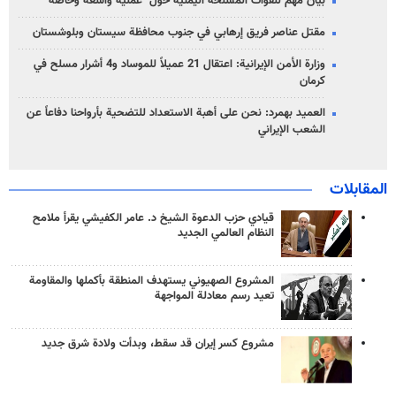
بيان مهم للقوات المسلحة اليمنية حول "عملية واسعة وخاصة"
مقتل عناصر فريق إرهابي في جنوب محافظة سيستان وبلوشستان
وزارة الأمن الإيرانية: اعتقال 21 عميلاً للموساد و4 أشرار مسلح في
كرمان
العميد بهمرد: نحن على أهبة الاستعداد للتضحية بأرواحنا دفاعاً عن
الشعب الإيراني
المقابلات
قيادي حزب الدعوة الشيخ د. عامر الكفيشي يقرأ ملامح
النظام العالمي الجديد
المشروع الصهيوني يستهدف المنطقة بأكملها والمقاومة
تعيد رسم معادلة المواجهة
مشروع كسر إيران قد سقط، وبدأت ولادة شرق جديد