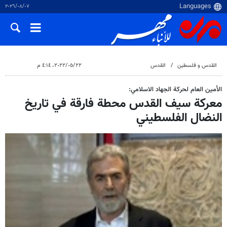
٠٧‏/٠٨‏/٢٠٢٦
القدس و فلسطین
القدس
٢٢‏/٠٥‏/٢٠٢٢، ٤:١٤ م
الأمين العام لحركة الجهاد الاسلامي:
معركة سيف القدس محطة فارقة في تاريخ
النضال الفلسطيني