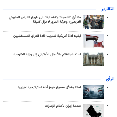
التقارير
منفذَيّ "شلمجه" و"تشذابة" على طريق الفيض المليوني
للأربعين؛ وحركة المرور لا تزال كثيفة
آيلب: أداة أمريكية لتدريب قادة العراق المستقبليين
استدعاء القائم بالأعمال الأوكراني إلى وزارة الخارجية
الرأي
لماذا يشكّل مضيق هرمز أداة استراتيجية لإيران؟
صدمة إيران لأحلام الإمارات