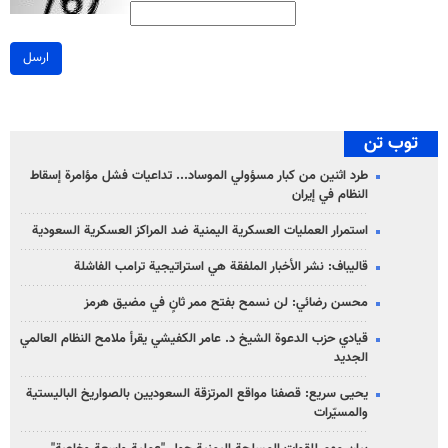
ارسل
توب تن
طرد اثنين من كبار مسؤولي الموساد... تداعيات فشل مؤامرة إسقاط
النظام في إيران
استمرار العمليات العسكرية اليمنية ضد المراكز العسكرية السعودية
قاليباف: نشر الأخبار الملفقة هي استراتيجية ترامب الفاشلة
محسن رضائي: لن نسمح بفتح ممر ثانٍ في مضيق هرمز
قيادي حزب الدعوة الشيخ د. عامر الكفيشي يقرأ ملامح النظام العالمي
الجديد
يحيى سريع: قصفنا مواقع المرتزقة السعوديين بالصواريخ الباليستية
والمسيّرات