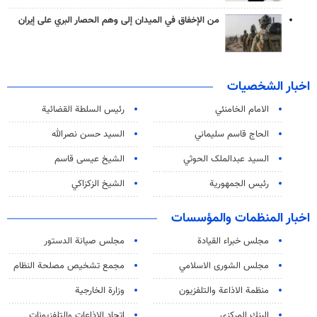
من الإخفاق في الميدان إلى وهم الحصار البري على إيران
اخبار الشخصيات
الامام الخامنئي
رئیس السلطة القضائیة
الحاج قاسم سليماني
السيد حسن نصرالله
السید عبدالملک الحوثي
الشيخ عيسى قاسم
رئيس الجمهورية
الشيخ الزكزاكي
اخبار المنظمات والمؤسسات
مجلس خبراء القيادة
مجلس صيانة الدستور
مجلس الشورى الاسلامي
مجمع تشخيص مصلحة النظام
منظمة الاذاعة والتلفزیون
وزارة الخارجية
البنك المركزي
اتحاد الاذاعات والتلفزيونات