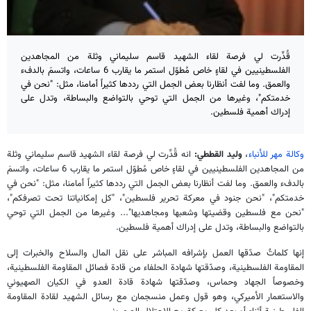
قُدِّرت لي فرصة لقاء الشهيد قاسم سليماني وثلة من المجاهدين
الفلسطينيين في لقاءٍ خاص مُطوّل استمر ما يقارب 6 ساعات، واتسمَ بالدفء
والعمق. وما لفت أنظارنا بعض الجمل التي رددها كثيراً أمامنا، مثل: "نحن في
خدمتكم"، وغيرها من الجمل التي توحي بالتواضع والبساطة، وتدل على
إدراك أهمية فلسطين.
وكالة مهر للأنباء
،
وليد القططي:
انه قُدِّرت لي فرصة لقاء الشهيد قاسم سليماني وثلة
من المجاهدين الفلسطينيين في لقاءٍ خاص مُطوّل استمر ما يقارب 6 ساعات، واتسمَ
بالدفء والعمق. وما لفت أنظارنا بعض الجمل التي رددها كثيراً أمامنا، مثل: "نحن في
خدمتكم"، "نحن جنود في معركة تحرير فلسطين"، "كل إمكانياتنا تحت تصرفكم"،
"نحن مع فلسطين وقضيتها وشعبها ومجاهديها"... وغيرها من الجمل التي توحي
بالتواضع والبساطة، وتدل على إدراك أهمية فلسطين.
إنها كلماتٌ صدّقها العمل بإشرافه المباشر على نقل المال والسلاح والخبرات إلى
المقاومة الفلسطينية، وصدّقتها شهادة الحلفاء من قادة فصائل المقاومة الفلسطينية،
وخصوصاً الجهاد وحماس، وصدّقتها شهادة قادة العدو في الكيان الصهيوني
والاستعمار الأميركي، وهو قول وعمل منسجمان مع رسائل الشهيد لقادة المقاومة