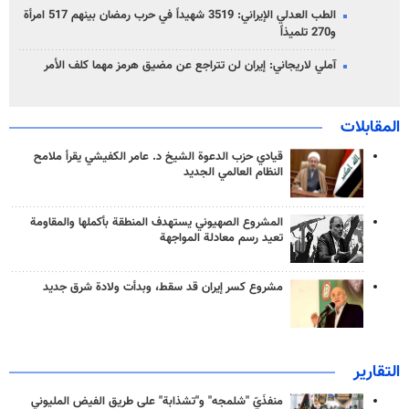
الطب العدلي الإيراني: 3519 شهيداً في حرب رمضان بينهم 517 امرأة
و270 تلميذاً
آملي لاريجاني: إيران لن تتراجع عن مضيق هرمز مهما كلف الأمر
المقابلات
قيادي حزب الدعوة الشيخ د. عامر الكفيشي يقرأ ملامح
النظام العالمي الجديد
المشروع الصهيوني يستهدف المنطقة بأكملها والمقاومة
تعيد رسم معادلة المواجهة
مشروع كسر إيران قد سقط، وبدأت ولادة شرق جديد
التقارير
منفذَيّ "شلمجه" و"تشذابة" على طريق الفيض المليوني