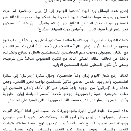
الفلسطينية أثناء أو بعد كل معركةٍ مع الاحتلال الصهيوني.
إحدى هذه الرسائل ورد فيها: "طَمئنوا الجميع إلى أنَّ إيران الإسلامية لم تترك
فلسطين وحيدة، مهما تعاظمت عليها الضغوط واستحكم بها الحصار... الدفاع عن
فلسطين هو المصداق الحقيقي للدفاع عن الإسلام والقرآن... إنْ شاء الله، سيكون
فجر النصر قريباً بعونه تعالى... وأجراس موت الصهاينة ستُقرع".
كلمات الشهيد سليماني لنا ورسائله وأعماله ليست غريبةً على رجلٍ نشأ في رحابِ ثورةٍ
وجمهوريةٍ قائدها الأول الإمام الثائر آية الله خميني (رحمه الله) أفتى بتحريم التعامل
مع الكيان الصهيوني ووجوب دعم المجاهدين الفلسطينيين بالمال والسلاح والخبرات،
واتخذ من تحالف النظام الملكي البائد مع الكيان الصهيوني مدخلاً لنزع شرعيته،
وسعى لأن تكون فلسطين قضية المسلمين الأولى.
كذلك، رفع شعار "اليوم إيران وغداً فلسطين"، وحوّل سفارة "إسرائيل" إلى سفارة
لفلسطين، وأبدع يوم القدس العالمي تذكيراً للمسلمين بواجب تحرير القدس، وجعل
هدف إزالة "إسرائيل" من الوجود واجباً شرعياً على كل الأمة، وأدخل فلسطين في
صلب مشروعية الثورة والجمهورية، وجعلها مُحدِداً أساسياً لسياسة إيران الخارجية
وأمنها القومي... وسار على الدرب نفسه قائد الجمهورية الثاني السيد علي الخامنئي.
هذه السياسة الثابتة لإيران الثورة والجمهورية كانت السبب الذي أغاظ أميركا، فأنزلت
سخطها وعقوباتها على إيران وكل أحرار الأمة، وسفكت دم الشهيد قاسم سليماني
وإخوانه المجاهدين، فأصبح دمه فاصلاً بين نهجين؛ نهج يضبط ساعته بتوقيت
القدس وفلسطين، ويوجه بوصلته نحو القدس وفلسطين، ونهج يضبط ساعته