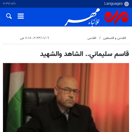
١٠‏/٠٨‏/٢٠٢٦
القدس و فلسطین
القدس
٠٦‏/٠١‏/٢٠٢٣، ١١:١٨ ص
قاسم سليماني.. الشاهد والشهيد