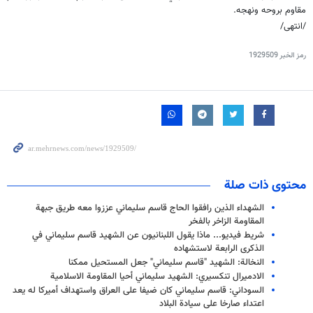
مقاوم بروحه ونهجه.
/انتهى/
رمز الخبر
1929509
محتوى ذات صلة
الشهداء الذين رافقوا الحاج قاسم سليماني عززوا معه طريق جبهة
المقاومة الزاخر بالفخر
شريط فيديو... ماذا یقول اللبنانیون عن الشهید قاسم سلیماني في
الذكرى الرابعة لاستشهاده
النخالة: الشهيد "قاسم سليماني" جعل المستحيل ممكنا
الادميرال تنكسيري: الشهيد سليماني أحيا المقاومة الاسلامية
السوداني: قاسم سليماني كان ضيفا على العراق واستهداف أمیركا له يعد
اعتداء صارخا على سيادة البلاد