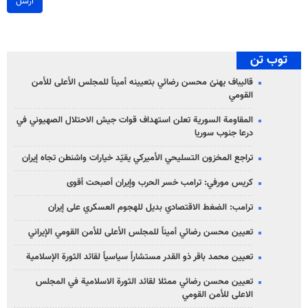
ارسل
توب تن
قاليباف يهنئ محسن رضائي بتعيينه أميناً للمجلس الأعلى للأمن
القومي
المقاومة السورية تعلن استهداف قوات جيش الاحتلال الصهيوني في
درعا جنوب سوريا
تراجع المخزون التسليحي الأميركي يقيّد خيارات واشنطن تجاه إيران
كريس مورفي: ترامب خسر الحرب وإيران أصبحت أقوى
ترامب: الضغط الاقتصادي بديل للهجوم العسكري على إيران
تعيين محسن رضائي أميناً للمجلس الأعلى للأمن القومي الإيراني
تعيين محمد باقر ذو القدر مستشاراً سياسياً لقائد الثورة الإسلامية
تعيين محسن رضائي ممثلا لقائد الثورة الاسلامية في المجلس
الاعلى للأمن القومي