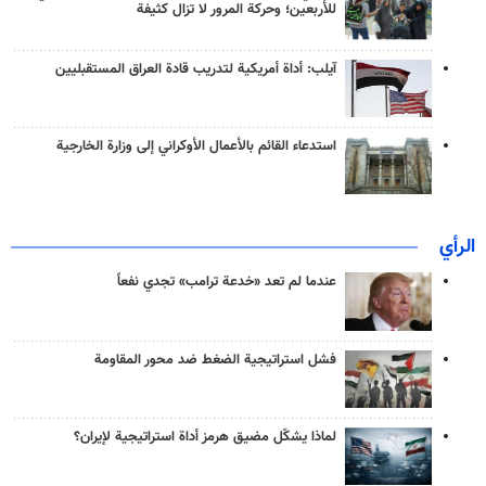
للأربعين؛ وحركة المرور لا تزال كثيفة
آيلب: أداة أمريكية لتدريب قادة العراق المستقبليين
استدعاء القائم بالأعمال الأوكراني إلى وزارة الخارجية
الرأي
عندما لم تعد «خدعة ترامب» تجدي نفعاً
فشل استراتيجية الضغط ضد محور المقاومة
لماذا يشكّل مضيق هرمز أداة استراتيجية لإيران؟