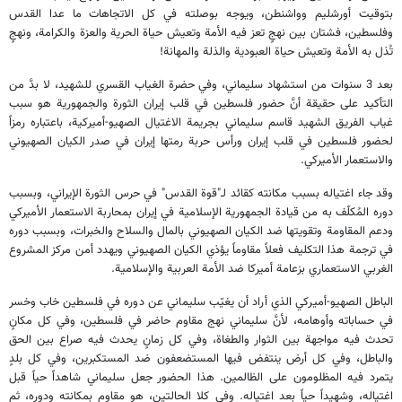
بتوقيت أورشليم وواشنطن، ويوجه بوصلته في كل الاتجاهات ما عدا القدس
وفلسطين، فشتان بين نهجٍ تعز فيه الأمة وتعيش حياة الحرية والعزة والكرامة، ونهجٍ
تُذل به الأمة وتعيش حياة العبودية والذلة والمهانة!
بعد 3 سنوات من استشهاد سليماني، وفي حضرة الغياب القسري للشهيد، لا بدَّ من
التأكيد على حقيقة أنَّ حضور فلسطين في قلب إيران الثورة والجمهورية هو سبب
غياب الفريق الشهيد قاسم سليماني بجريمة الاغتيال الصهيو-أميركية، باعتباره رمزاً
لحضور فلسطين في قلب إيران ورأس حربة رمتها إيران في صدر الكيان الصهيوني
والاستعمار الأميركي.
وقد جاء اغتياله بسبب مكانته كقائد لـ"قوة القدس" في حرس الثورة الإيراني، وبسبب
دوره المُكلّف به من قيادة الجمهورية الإسلامية في إيران بمحاربة الاستعمار الأميركي
ودعم المقاومة وتقويتها ضد الكيان الصهيوني بالمال والسلاح والخبرات، وبسبب دوره
في ترجمة هذا التكليف فعلاً مقاوماً يؤذي الكيان الصهيوني ويهدد أمن مركز المشروع
الغربي الاستعماري بزعامة أميركا ضد الأمة العربية والإسلامية.
الباطل الصهيو-أميركي الذي أراد أن يغيّب سليماني عن دوره في فلسطين خاب وخسر
في حساباته وأوهامه، لأنَّ سليماني نهج مقاوم حاضر في فلسطين، وفي كل مكانٍ
تحدث فيه مواجهة بين الثوار والطغاة، وفي كل زمانٍ يحدث فيه صراع بين الحق
والباطل، وفي كل أرض ينتفض فيها المستضعفون ضد المستكبرين، وفي كل بلدٍ
يتمرد فيه المظلومون على الظالمين. هذا الحضور جعل سليماني شاهداً حياً قبل
اغتياله، وشهيداً حياً بعد اغتياله. وفي كلا الحالتين، هو مقاوم بمكانته ودوره، ثم