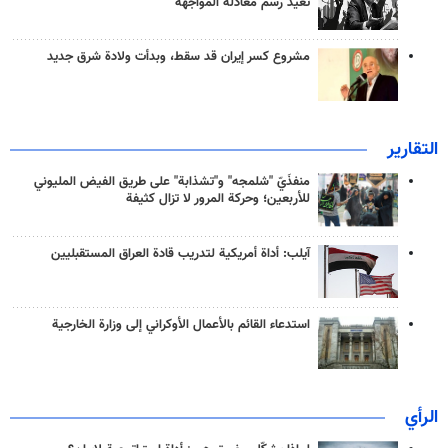
تعيد رسم معادلة المواجهة
مشروع كسر إيران قد سقط، وبدأت ولادة شرق جديد
التقارير
منفذَيّ "شلمجه" و"تشذابة" على طريق الفيض المليوني
للأربعين؛ وحركة المرور لا تزال كثيفة
آيلب: أداة أمريكية لتدريب قادة العراق المستقبليين
استدعاء القائم بالأعمال الأوكراني إلى وزارة الخارجية
الرأي