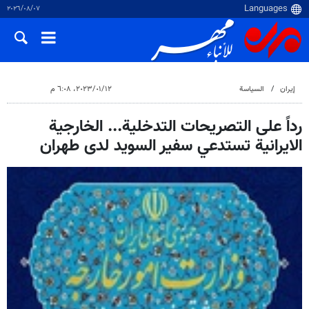
٠٧‏/٠٨‏/٢٠٢٦
إيران
السياسة
١٢‏/٠١‏/٢٠٢٣، ٦:٠٨ م
رداً على التصريحات التدخلية... الخارجية
الايرانية تستدعي سفير السويد لدى طهران