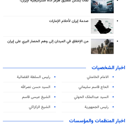
لماذا يشكّل مضيق هرمز أداة استراتيجية لإيران؟
صدمة إيران لأحلام الإمارات
من الإخفاق في الميدان إلى وهم الحصار البري على إيران
اخبار الشخصيات
الامام الخامنئي
رئیس السلطة القضائیة
الحاج قاسم سليماني
السيد حسن نصرالله
السید عبدالملک الحوثي
الشيخ عيسى قاسم
رئيس الجمهورية
الشيخ الزكزاكي
اخبار المنظمات والمؤسسات