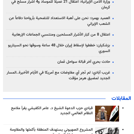
وزارة الأمن الإيرانية: اعتقال 21 عميلاً للموساد و4 أشرار مسلح في
كرمان
العميد بهمرد: نحن على أهبة الاستعداد للتضحية بأرواحنا دفاعاً عن
الشعب الإيراني
اعتقال 8 من كبار الأشرار المسلحين ومنتسبي الجماعات الإرهابية
بزشكيان: خططوا لإسقاط إيران خلال 48 ساعة وسوقها نحو السيناريو
السوري
حادث بحري آخر قبالة سواحل عُمان
غريب آبادي: لم نُجرِ أي مفاوضات مع أمريكا في الأيام الأخيرة..المسار
الجديد لمضيق هرمز مؤقت
المقابلات
قيادي حزب الدعوة الشيخ د. عامر الكفيشي يقرأ ملامح
النظام العالمي الجديد
المشروع الصهيوني يستهدف المنطقة بأكملها والمقاومة