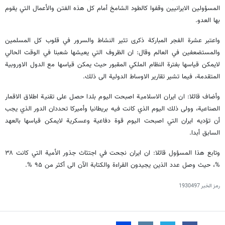
المسؤولين الايرانيين وقفوا كالطود الشامخ أمام كل هذه الفتن والأعمال التي يقوم
بها العدو.
واعتبر عشرة الفجر المباركة ذكرى تثير النشاط والسرور في قلوب كل المسلمين
والمستضعفين في العالم وقال: ان الظروف التي يعيشها شعبنا في الوقت الحالي
لايمكن قياسها بفترة النظام الملكي المقبور حيث يمكن قياسها مع الدول الاوروبية
المتقدمة، فيما تشير تقارير الاوساط الدولية الى ذلك.
وأضاف قائلا: ان ايران الاسلامية اصبحت اليوم بلدا حصل على تقنية اطلاق الاقمار
الصناعية، وولى ذلك اليوم الذي كانت فيه بريطانيا وأميركا تحددان الدور الذي يجب
أن تؤديه ايران التي اصبحت اليوم قوة دفاعية وعسكرية لايمكن قياسها بالعهد
السابق أبدا.
وتابع هذا المسؤول قائلا: ان ايران نجحت في اجتثاث جذور الأمية التي كانت ۳۸
%، حيث وصل عدد الذين يجيدون القراءة والكتابة الآن الى أكثر من ۹۵ %.
رمز الخبر
1930497