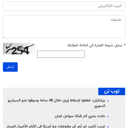
*
سجل نتيجة العبارة في الخانة المقابلة
ارسل
توب تن
بزشكيان: خططوا لإسقاط إيران خلال 48 ساعة وسوقها نحو السيناريو
السوري
حادث بحري آخر قبالة سواحل عُمان
غريب آبادي: لم نُجرِ أي مفاوضات مع أمريكا في الأيام الأخيرة..المسار