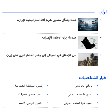
الرأي
لماذا يشكّل مضيق هرمز أداة استراتيجية لإيران؟
صدمة إيران لأحلام الإمارات
من الإخفاق في الميدان إلى وهم الحصار البري على إيران
اخبار الشخصيات
الامام الخامنئي
رئیس السلطة القضائیة
الحاج قاسم سليماني
السيد حسن نصرالله
السید عبدالملک الحوثي
الشيخ عيسى قاسم