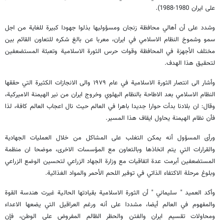
على ايران 1980-1988).
وشدد على أن أهالي محافظة زنجان ومسؤوليها بذلوا جهودا كبيرة للغاية من اجل
سمو وشموخ النظام الاسلامي في ايران، معربا عن بالغ شكره للتعاون القائم بين
مختلف الأجهزة في المحافظة وقوات حرس الثورة الاسلامية وتعبئة المستضعفين
لتحقيق هذا الهدف.
وأشار الى انتصار الثورة الاسلامية في عام ١٩٧٩ والى الانجازات الكثيرة التي حققها
النظام الاسلامي بعد الاطاحة بالنظام البهلوي وخروج ايران من نير الهيمنة الاميركية،
وقال: ان بلادنا بدأت حوارا جديدا باهرا في العالم حيث نال اعجاب العالم كافة، لذا
فأن نظام الهيمنة يحاول ايقاف هذا المسير.
ورأى المسؤول أنه يمكن التغلب على المشاكل من خلال العمليات الجهادية
والقرارات التي يتم اتخاذها وبالتعاون مع المؤسسات الاخرى، موضحا ان منظمة
المستضعفين أبرمت عدة اتفاقيات مع وزارة الجهاد الزراعي لتحسين الوضع الزراعي
وبلوغ مرحلة الاكتفاء الذاتي في توفير اللحم الأحمر والمواد الغذائية.
وأكد العميد " سليماني " أن الثورة الاسلامية بقيادتها الحالية غيرت هندسة القوة
والمفهوم في العالم أيضا، مشددا على أنه ورغم العراقيل التي يضعها الاعداء
ومحاولات تقسيم ايران والفتن والحظر الظالم المفروض على الوطن، فإن