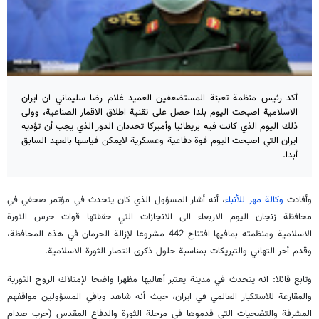
أكد رئيس منظمة تعبئة المستضعفين العميد غلام رضا سليماني ان ايران
الاسلامية اصبحت اليوم بلدا حصل على تقنية اطلاق الاقمار الصناعية، وولى
ذلك اليوم الذي كانت فيه بريطانيا وأميركا تحددان الدور الذي يجب أن تؤديه
ايران التي اصبحت اليوم قوة دفاعية وعسكرية لايمكن قياسها بالعهد السابق
أبدا.
وأفادت
وكالة مهر للأنباء
، أنه أشار المسؤول الذي كان يتحدث في مؤتمر صحفي في
محافظة زنجان اليوم الاربعاء الى الانجازات التي حققتها قوات حرس الثورة
الاسلامية ومنظمته بمافيها افتتاح 442 مشروعا لإزالة الحرمان في هذه المحافظة،
وقدم أحر التهاني والتبريكات بمناسبة حلول ذكرى انتصار الثورة الاسلامية.
وتابع قائلا: انه يتحدث في مدينة يعتبر أهاليها مظهرا واضحا لإمتلاك الروح الثورية
والمقارعة للاستكبار العالمي في ايران، حيث أنه شاهد وباقي المسؤولين مواقفهم
المشرفة والتضحيات التي قدموها في مرحلة الثورة والدفاع المقدس (حرب صدام