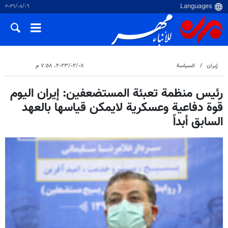
٠٦‏/٠٨‏/٢٠٢٦
إيران
السياسة
٠٨‏/٠٢‏/٢٠٢٣، ٧:٥٨ م
رئيس منظمة تعبئة المستضعفين: إيران اليوم
قوة دفاعية وعسكرية لايمكن قياسها بالعهد
السابق أبداً