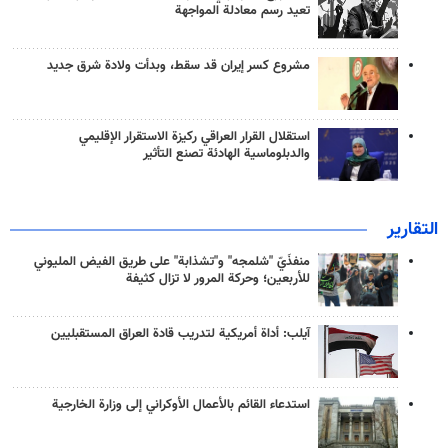
تعيد رسم معادلة المواجهة
مشروع كسر إيران قد سقط، وبدأت ولادة شرق جديد
استقلال القرار العراقي ركيزة الاستقرار الإقليمي
والدبلوماسية الهادئة تصنع التأثير
التقارير
منفذَيّ "شلمجه" و"تشذابة" على طريق الفيض المليوني
للأربعين؛ وحركة المرور لا تزال كثيفة
آيلب: أداة أمريكية لتدريب قادة العراق المستقبليين
استدعاء القائم بالأعمال الأوكراني إلى وزارة الخارجية