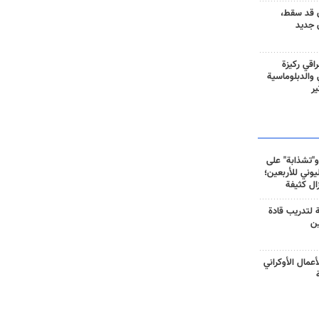
 قد سقط،
 جديد
راقي ركيزة
ي والدبلوماسية
ير
و"تشذابة" على
وني للأربعين؛
زال كثيفة
ة لتدريب قادة
ين
أعمال الأوكراني