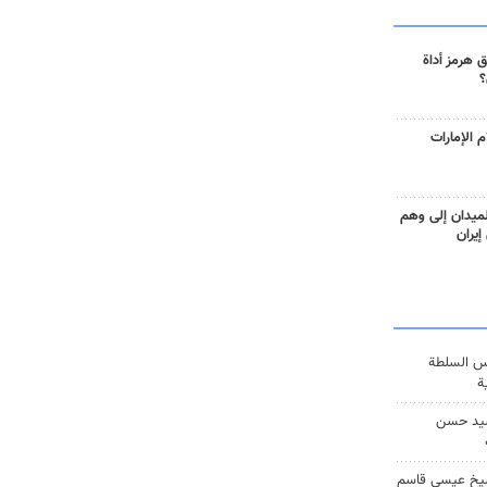
 هرمز أداة
؟
 الإمارات
ميدان إلى وهم
إيران
س السلطة
ة
يد حسن
يخ عيسى قاسم