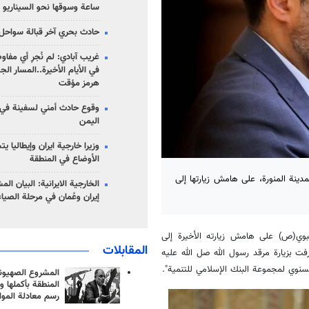
ساعة وسوقها نحو السيناريو 
حادث بحري آخر قبالة سواحل 
غريب آبادي: لم نُجرِ أي مفاو
في الأيام الأخيرة..المسار ال
هرمز مؤقت
وقوع حادث أمني لسفينة في
اليمن
وزيرا خارجية ايران وإيطاليا ي
الأوضاع في المنطقة
مدينة المنورة، على هامش زيارتها إلى
الخارجية الايرانية: البيان ال
إيران وعُمان في مرحلة الصياغ
نبوي(ص) على هامش زيارته الأخيرة إلى
المقابلات
ت بزيارة مرقد رسول الله صل الله عليه
لسنوي لمجموعة البنك الإسلامي للتنمية".
المشروع الصهيو
المنطقة بأكملها و
رسم معادلة الموا