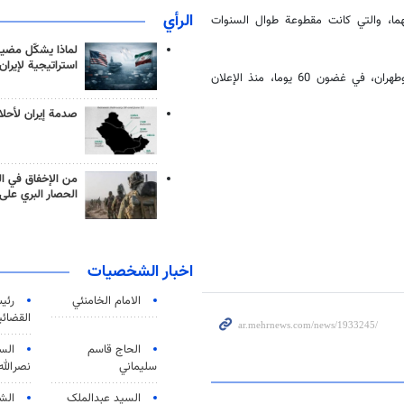
الرأي
نهما، والتي كانت مقطوعة طوال السنوات
لماذا يشكّل مضيق
استراتيجية لإيران
وينص الاتفاق بين البلدين، على استئناف العلاقات الدبلوماسية بين الرياض وطهران، في غضون 60 يوما، منذ الإعلان
صدمة إيران لأحلام
من الإخفاق في ال
الحصار البري على 
اخبار الشخصيات
الامام الخامنئي
رئی
القضائی
الحاج قاسم
الس
سليماني
نصرالله
السید عبدالملک
الش