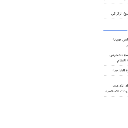
خ الزكزاكي
س صيانة
ر
ع تشخيص
النظام
ة الخارجية
د الاذاعات
يونات الاسلامية