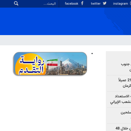
facebook
twitter
instagram
 جنوب
وزارة الأمن الإيرانية: اعتقال 21 عميلاً
الاستعداد
لشعب الإيراني
المسلحين
بزشكيان: خططوا لإسقاط إيران خلال 48