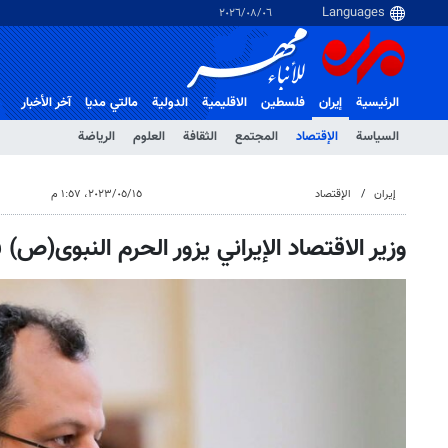
٠٦‏/٠٨‏/٢٠٢٦
الرئيسية
إيران
فلسطین
الاقلیمیة
الدولية
مالتي مدیا
آخر الأخبار
السياسة
الإقتصاد
المجتمع
الثقافة
العلوم
الرياضة
إيران
الإقتصاد
١٥‏/٠٥‏/٢٠٢٣، ١:٥٧ م
وزير الاقتصاد الإيراني يزور الحرم النبوی(ص) ف