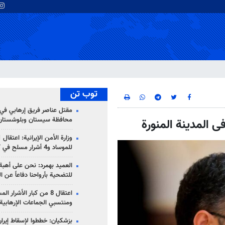
توب تن
مقتل عناصر فريق إرهابي في
محافظة سيستان وبلوشستان
ی المدينة المنورة
للموساد و4 أشرار مسلح في كرمان
العميد بهمرد: نحن على أهبة 
للتضحية بأرواحنا دفاعاً عن ا
اعتقال 8 من كبار الأشرار 
ومنتسبي الجماعات الإرهابية