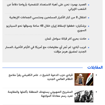
العميد بهمرد: نحن على أهبة الاستعداد للتضحية بأرواحنا دفاعاً عن
الشعب الإيراني
اعتقال 8 من كبار الأشرار المسلحين ومنتسبي الجماعات الإرهابية
بزشكيان: خططوا لإسقاط إيران خلال 48 ساعة وسوقها نحو السيناريو
السوري
حادث بحري آخر قبالة سواحل عُمان
غريب آبادي: لم نُجرِ أي مفاوضات مع أمريكا في الأيام الأخيرة..المسار
الجديد لمضيق هرمز مؤقت
المقابلات
قيادي حزب الدعوة الشيخ د. عامر الكفيشي يقرأ ملامح
النظام العالمي الجديد
المشروع الصهيوني يستهدف المنطقة بأكملها والمقاومة
تعيد رسم معادلة المواجهة