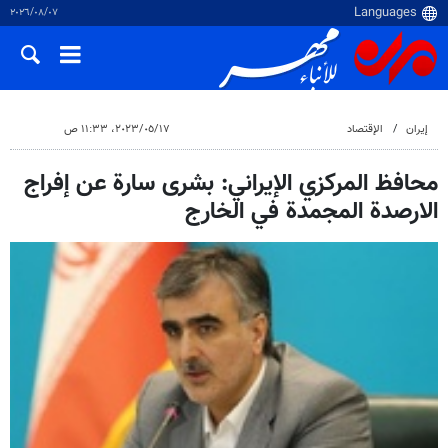
٠٧‏/٠٨‏/٢٠٢٦
إيران
الإقتصاد
١٧‏/٠٥‏/٢٠٢٣، ١١:٣٣ ص
محافظ المركزي الإيراني: بشرى سارة عن إفراج
الارصدة المجمدة في الخارج