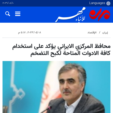
١٠‏/٠٨‏/٢٠٢٦
إيران
الإقتصاد
٠٨‏/٠٤‏/٢٠٢٣، ٥:١٧ م
محافظ المركزي الايراني يؤكد على استخدام
كافة الادوات المتاحة لكبح التضخم