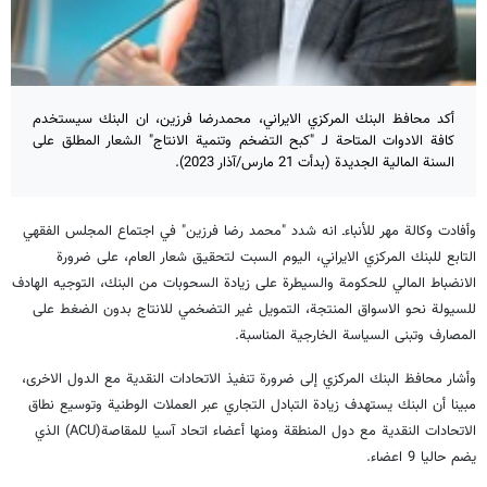
أكد محافظ البنك المركزي الايراني، محمدرضا فرزين، ان البنك سيستخدم
كافة الادوات المتاحة لـ "كبح التضخم وتنمية الانتاج" الشعار المطلق على
السنة المالية الجديدة (بدأت 21 مارس/آذار 2023).
وأفادت وكالة مهر للأنباءـ انه شدد "محمد رضا فرزين" في اجتماع المجلس الفقهي
التابع للبنك المركزي الايراني، اليوم السبت لتحقيق شعار العام، على ضرورة
الانضباط المالي للحكومة والسيطرة على زيادة السحوبات من البنك، التوجيه الهادف
للسيولة نحو الاسواق المنتجة، التمويل غير التضخمي للانتاج بدون الضغط على
المصارف وتبنى السياسة الخارجية المناسبة.
وأشار محافظ البنك المركزي إلى ضرورة تنفيذ الاتحادات النقدية مع الدول الاخرى،
مبينا أن البنك يستهدف زيادة التبادل التجاري عبر العملات الوطنية وتوسيع نطاق
الاتحادات النقدية مع دول المنطقة ومنها أعضاء اتحاد آسيا للمقاصة(ACU) الذي
يضم حاليا 9 اعضاء.