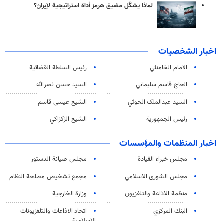
لماذا يشكّل مضيق هرمز أداة استراتيجية لإيران؟
اخبار الشخصيات
الامام الخامنئي
رئیس السلطة القضائیة
الحاج قاسم سليماني
السيد حسن نصرالله
السید عبدالملک الحوثي
الشيخ عيسى قاسم
رئيس الجمهورية
الشيخ الزكزاكي
اخبار المنظمات والمؤسسات
مجلس خبراء القيادة
مجلس صيانة الدستور
مجلس الشورى الاسلامي
مجمع تشخيص مصلحة النظام
منظمة الاذاعة والتلفزیون
وزارة الخارجية
البنك المركزي
اتحاد الاذاعات والتلفزيونات
الاسلامية