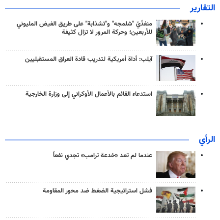
التقارير
منفذَيّ "شلمجه" و"تشذابة" على طريق الفيض المليوني
للأربعين؛ وحركة المرور لا تزال كثيفة
آيلب: أداة أمريكية لتدريب قادة العراق المستقبليين
استدعاء القائم بالأعمال الأوكراني إلى وزارة الخارجية
الرأي
عندما لم تعد «خدعة ترامب» تجدي نفعاً
فشل استراتيجية الضغط ضد محور المقاومة