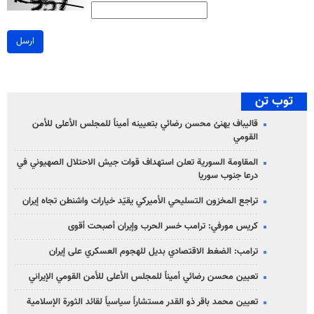
ارسل
توب تن
قاليباف يهنئ محسن رضائي بتعيينه أميناً للمجلس الأعلى للأمن
القومي
المقاومة السورية تعلن استهداف قوات جيش الاحتلال الصهيوني في
درعا جنوب سوريا
تراجع المخزون التسليحي الأميركي يقيّد خيارات واشنطن تجاه إيران
كريس مورفي: ترامب خسر الحرب وإيران أصبحت أقوى
ترامب: الضغط الاقتصادي بديل للهجوم العسكري على إيران
تعيين محسن رضائي أميناً للمجلس الأعلى للأمن القومي الإيراني
تعيين محمد باقر ذو القدر مستشاراً سياسياً لقائد الثورة الإسلامية