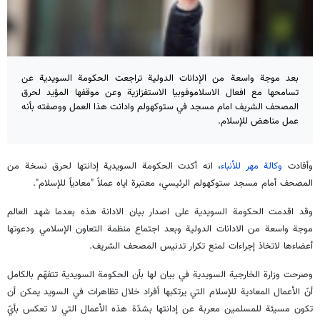
بعد موجة واسعة من الإدانات الدولية تراجعت الحكومة السويدية عن
تسامحها مع افعال الاسلاموفوبيا الاستفزازية وعن موقفها المؤيد لحرق
المصحف الشريف امام مسجد في ستوكهولم وادانت هذا العمل ووصفته بأنه
عمل مناهض للإسلام.
وأفادت
وكالة مهر للأنباء
، انه أكدت الحكومة السويدية إدانتها لحرق نسخة من
المصحف أمام مسجد ستوكهولم الرئيسي، معتبرة اياه عملاً "معادياً للإسلام".
وقد اقدمت الحكومة السويدية على اصدار بيان الادانة هذه بعدما شهد العالم
موجة واسعة من الادانات الدولية وبعد اجتماع منظمة التعاون الإسلامي ودعوتها
أعضاءها لاتخاذ إجراءات لمنع تكرار تدنيس المصحف الشريف.
وصرحت وزارة الخارجية السويدية في بيان لها بأن الحكومة السويدية تتفهّم بالكامل
أنّ الأعمال المعادية للإسلام التي يرتكبها أفراد خلال تظاهرات في السويد يمكن أن
تكون مسيئة للمسلمين معربة عن إدانتها بشدّة هذه الأعمال التي لا تعكس بأيّ