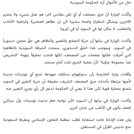
حال من الأحوال آراء الحكومة السويدية.
وأكّدت الوزارة أنّ حرق مصحف، أو أيّ نصّ مقدّس آخر، هو عمل مسيء ولا يحترم
الآخرين ويشكّل استفزازا واضحا مشيرة الى ان مظاهر العنصرية وكراهية الأجانب
والتعصّب لا مكان لها في السويد أو في أوروبا.
وأكدت الوزارة في بيانها أن حريّة التجمّع والتعبير والتظاهر هي حقّ محميّ دستورياً
في السويد. وبموجب هذا الحقّ الدستوري، سمحت الشرطة السويدية بالتظاهرة
التي أُحرقت خلالها صفحات من المصحف، لكنّها فتحت تحقيقاً بتهمة "التحريض
ضدّ مجموعة عرقية" لأنّ عملية الحرق تمّت أمام مسجد.
وأفادت وزارة الخارجية بأن ستوكهولم ستكثف جهودها لمنع أي تهديدات جديدة
لأمنها مرتبطة بأحداث حرق المصحف الشريف، مضيفة أن حرية التعبير في السويد
تتمتع بحماية قوية لكن هذا لا يعني أن الحكومة تدعم كل رأي يجري التعبير عنه.
وأكدت الوزارة في بيانها أن السويد الآن تواجه خطر حدوث تهديدات وأن مرتكبي
العنف يأتون في الأغلب من بلدان أخرى.
وان هذه الإدانة جاءت استجابة لطلب منظمة التعاون الإسلامي ومقرها السعودية
منع تدنيس القرآن في المستقبل.