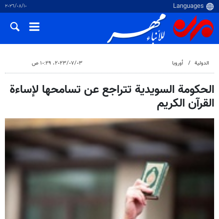
١٠‏/٠٨‏/٢٠٢٦
الدولية
أوروبا
٠٣‏/٠٧‏/٢٠٢٣، ١٠:٢٩ ص
الحكومة السويدية تتراجع عن تسامحها لإساءة
القرآن الكريم