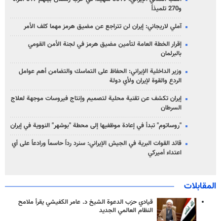
و270 تلميذاً
آملي لاريجاني: إيران لن تتراجع عن مضيق هرمز مهما كلف الأمر
إقرار الخطة العامة لتأمين مضيق هرمز في لجنة الأمن القومي
بالبرلمان
وزير الداخلية الإيراني: الحفاظ على التماسك والتضامن أهم عوامل
الردع والقوة لإيران ولأي دولة
إيران تكشف عن تقنية محلية لتصميم وإنتاج فيروسات موجهة لعلاج
السرطان
"روساتوم" تبدأ في إعادة موظفيها إلى محطة "بوشهر" النووية في إيران
قائد القوات البرية في الجيش الإيراني: سنرد رداً حاسماً ورادعاً على أي
اعتداء أميركي
المقابلات
قيادي حزب الدعوة الشيخ د. عامر الكفيشي يقرأ ملامح
النظام العالمي الجديد