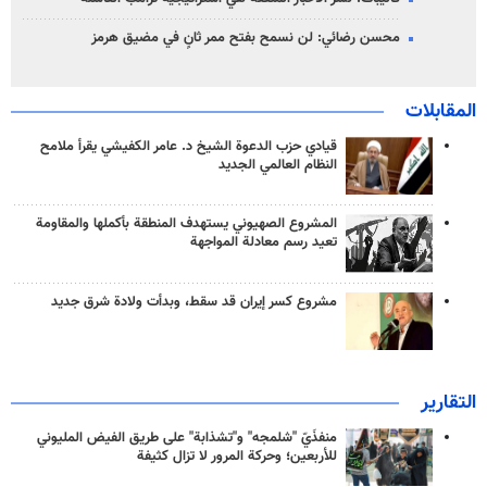
محسن رضائي: لن نسمح بفتح ممر ثانٍ في مضيق هرمز
المقابلات
قيادي حزب الدعوة الشيخ د. عامر الكفيشي يقرأ ملامح
النظام العالمي الجديد
المشروع الصهيوني يستهدف المنطقة بأكملها والمقاومة
تعيد رسم معادلة المواجهة
مشروع كسر إيران قد سقط، وبدأت ولادة شرق جديد
التقارير
منفذَيّ "شلمجه" و"تشذابة" على طريق الفيض المليوني
للأربعين؛ وحركة المرور لا تزال كثيفة