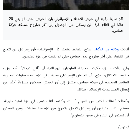
أقرّ ضابط رفيع في جيش الاحتلال الإسرائيلي بأن الجيش، حتى لو بقي 20
عامًا في قطاع غزة، لن يتمكن من الوصول إلى آخر صاروخ تمتلكه حركة
حماس.
أفادت
وكالة مهر للأنباء
، صرّح الضابط لشبكة 12 الإسرائيلية بأن إسرائيل لن تنجح
في القضاء على آخر صاروخ لدى حماس حتى لو بقيت في غزة لعقدين.
وفي وقت سابق، ذكرت صحيفة الغارديان البريطانية أن "آفي ديختر"، أحد وزراء
حكومة الاحتلال، صرّح بأن الجيش الإسرائيلي سيبقى في غزة لعدة سنوات لمحاربة
العناصر الجديدة في حركة حماس، مشيرًا إلى أن الجيش سيكون مسؤولًا أيضًا عن
إيصال المساعدات الإنسانية هناك.
وأضاف: "هناك الكثير من المهام أمامنا، وأعتقد أننا سنبقى في غزة لفترة طويلة.
معظم الناس يدركون أن إسرائيل تدخل وتخرج من غزة منذ سنوات، ومن الممكن
أن تستمر في البقاء في محور نتساريم".
/انتهى/