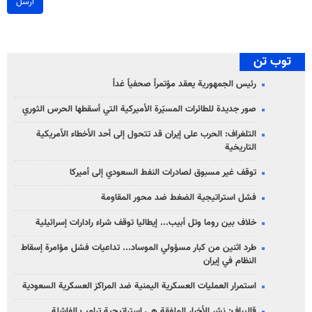
ارسل
توب تن
رئيس الجمهورية يعقد مؤتمراً صحفياً غداً
صور جديدة للطائرات المسيّرة الأميركية التي أسقطها الحرس الثوري
التلغراف: الحرب على إيران قد تتحول إلى أحد الأخطاء الأمريكية
التاريخية
توقف غير مسبوق لصادرات النفط السعودي إلى أميركا
فشل استراتيجية الضغط ضد محور المقاومة
خلاف بين روما وتل أبيب... إيطاليا توقف شراء رادارات إسرائيلية
طرد اثنين من كبار مسؤولي الموساد... تداعيات فشل مؤامرة إسقاط
النظام في إيران
استمرار العمليات العسكرية اليمنية ضد المراكز العسكرية السعودية
قاليباف: نشر الأخبار الملفقة هي استراتيجية ترامب الفاشلة