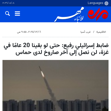
٠٨‏/٠٨‏/٢٠٢٦
الاقلیمیة
غرب آسیا
١٦‏/١٢‏/٢٠٢٤، ٩:٥٥ ص
ضابط إسرائيلي رفيع: حتى لو بقينا 20 عامًا في
غزة، لن نصل إلى آخر صاروخ لدى حماس