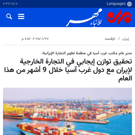
٠٨‏/٠٨‏/٢٠٢٦
إيران
الإقتصاد
٢٧‏/٠١‏/٢٠٢٥، ٤:٥٢ م
مدير عام مكتب غرب آسيا في منظمة تطوير التجارة الإيرانية:
تحقيق توازن إيجابي في التجارة الخارجية
لإيران مع دول غرب آسيا خلال 9 أشهر من هذا
العام