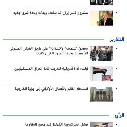
مشروع كسر إيران قد سقط، وبدأت ولادة شرق جديد
التقارير
منفذَيّ "شلمجه" و"تشذابة" على طريق الفيض المليوني
للأربعين؛ وحركة المرور لا تزال كثيفة
آيلب: أداة أمريكية لتدريب قادة العراق المستقبليين
استدعاء القائم بالأعمال الأوكراني إلى وزارة الخارجية
الرأي
فشل استراتيجية الضغط ضد محور المقاومة