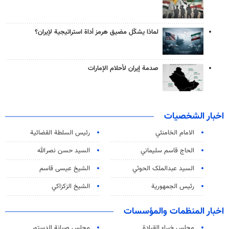
لماذا يشكّل مضيق هرمز أداة استراتيجية لإيران؟
صدمة إيران لأحلام الإمارات
اخبار الشخصيات
الامام الخامنئي
رئیس السلطة القضائیة
الحاج قاسم سليماني
السيد حسن نصرالله
السید عبدالملک الحوثي
الشيخ عيسى قاسم
رئيس الجمهورية
الشيخ الزكزاكي
اخبار المنظمات والمؤسسات
مجلس خبراء القيادة
مجلس صيانة الدستور