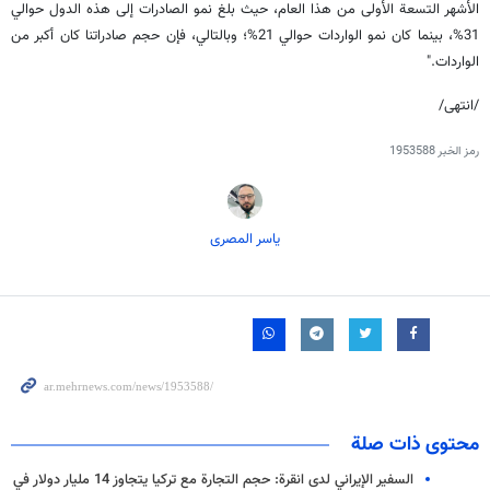
الأشهر التسعة الأولى من هذا العام، حيث بلغ نمو الصادرات إلى هذه الدول حوالي
31%، بينما كان نمو الواردات حوالي 21%؛ وبالتالي، فإن حجم صادراتنا كان أكبر من
الواردات."
/انتهى/
رمز الخبر
1953588
یاسر المصری
محتوى ذات صلة
السفير الإيراني لدى انقرة: حجم التجارة مع تركيا يتجاوز 14 مليار دولار في