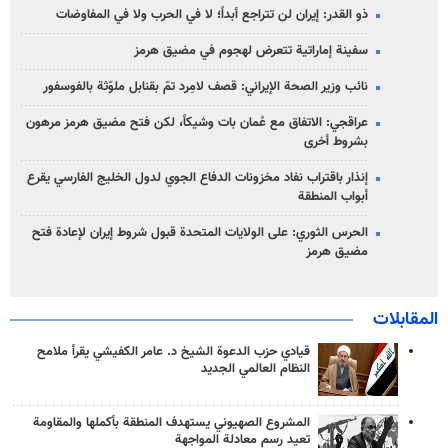
ذو القدر: إيران لن تتراجع أبداً؛ لا في الحرب ولا في المفاوضات
سفينة إماراتية تتعرض لهجوم في مضيق هرمز
نائب وزير الصحة الإيراني: قصف لامِرد تمّ بقنابل ملوّثة بالفوسفور
عراقجي: الاتفاق مع عُمان بات وشيكاً، لكن فتح مضيق هرمز مرهون
بشروط أخرى
إنذار باقتراب نفاد مخزونات الدفاع الجوي لدول الخليج الفارسي يقرع
أبواب المنطقة
الحرس الثوري: على الولايات المتحدة قبول شروط إيران لإعادة فتح
مضيق هرمز
المقابلات
قيادي حزب الدعوة الشيخ د. عامر الكفيشي يقرأ ملامح
النظام العالمي الجديد
المشروع الصهيوني يستهدف المنطقة بأكملها والمقاومة
تعيد رسم معادلة المواجهة