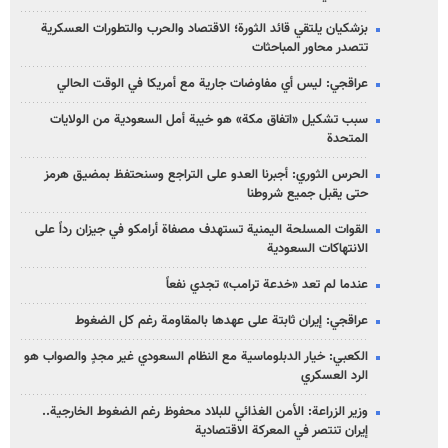
بزشكيان يلتقي قائد الثورة؛ الاقتصاد والحرب والتطورات العسكرية
تتصدر محاور المباحثات
عراقجي: ليس أي مفاوضات جارية مع أمريكا في الوقت الحالي
سبب تشكيل «اتفاق مكة» هو خيبة أمل السعودية من الولايات
المتحدة
الحرس الثوري: أجبرنا العدو على التراجع وسنحتفظ بمضيق هرمز
حتى يقبل جميع شروطنا
القوات المسلحة اليمنية تستهدف مصفاة أرامكو في جيزان رداً على
الانتهاكات السعودية
عندما لم تعد «خدعة ترامب» تجدي نفعاً
عراقجي: إيران ثابتة على عهدها بالمقاومة رغم كل الضغوط
الكعبي: خيار الدبلوماسية مع النظام السعودي غير مجدٍ والصواب هو
الرد العسكري
وزير الزراعة: الأمن الغذائي للبلاد محفوظ رغم الضغوط الخارجية..
إيران تنتصر في المعركة الاقتصادية