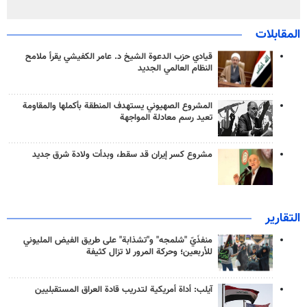
المقابلات
قيادي حزب الدعوة الشيخ د. عامر الكفيشي يقرأ ملامح
النظام العالمي الجديد
المشروع الصهيوني يستهدف المنطقة بأكملها والمقاومة
تعيد رسم معادلة المواجهة
مشروع كسر إيران قد سقط، وبدأت ولادة شرق جديد
التقارير
منفذَيّ "شلمجه" و"تشذابة" على طريق الفيض المليوني
للأربعين؛ وحركة المرور لا تزال كثيفة
آيلب: أداة أمريكية لتدريب قادة العراق المستقبليين