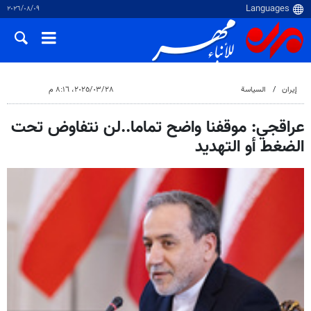
٠٩‏/٠٨‏/٢٠٢٦
إيران
السياسة
٢٨‏/٠٣‏/٢٠٢٥، ٨:١٦ م
عراقجي: موقفنا واضح تماما..لن نتفاوض تحت
الضغط أو التهديد