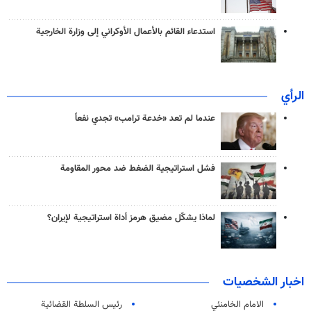
استدعاء القائم بالأعمال الأوكراني إلى وزارة الخارجية
الرأي
عندما لم تعد «خدعة ترامب» تجدي نفعاً
فشل استراتيجية الضغط ضد محور المقاومة
لماذا يشكّل مضيق هرمز أداة استراتيجية لإيران؟
اخبار الشخصيات
الامام الخامنئي
رئیس السلطة القضائیة