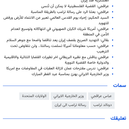
العسكرية ضد إيران
عراقجي: القضية الفلسطينية لا يمكن أن تُنسى
عراقجي: بعثنا الرد على رسالة ترامب بالطريقة المناسبة
السيد الحكيم: إحياء يوم القدس العالمي تعبير عن الانتماء للأرض ورفض
للتهويد
عراقجي: أمريكا شريك الكيان الصهيوني في انتهاكاته وتوسيع انعدام
الأمن في المنطقة
بقائي: التهديد الصريح بقصف إيران يعد تناقضا واضحا مع جوهر السلام
عراقجي: حسب معلوماتنا أميركا تسلمت رسالتنا.. ولن نتفاوض تحت
الترهيب
عراقجي يناقش مع نظيره البريطاني اخر تطورات القضايا الثنائية والاقليمية
والدولية خاصة القضية النووية
عراقجي: ندرس مقترحات عمان لازالة العقبات في المفاوضات مع امريكا
وزير الخارجية الايراني يهنئ بمناسبة عيد الفطر المبارك
سمات
عباس عراقجي
وزير الخارجية الايراني
الولايات المتحدة
دونالد ترامب
رسالة ترامب الى ايران
تعليقك