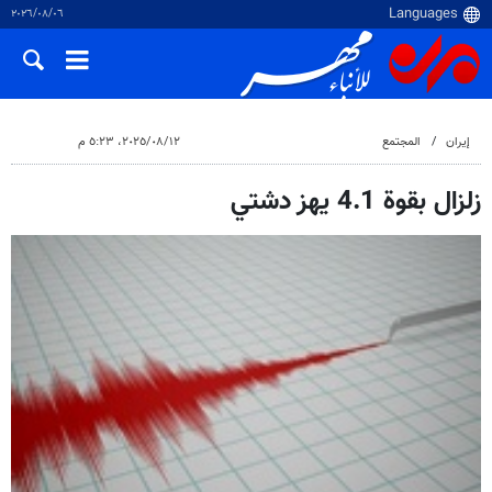
٠٦‏/٠٨‏/٢٠٢٦
إيران
المجتمع
١٢‏/٠٨‏/٢٠٢٥، ٥:٢٣ م
زلزال بقوة 4.1 يهز دشتي