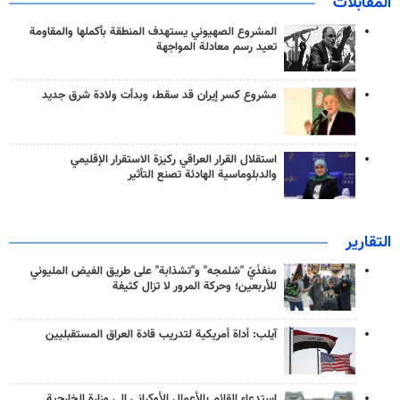
المقابلات
المشروع الصهيوني يستهدف المنطقة بأكملها والمقاومة
تعيد رسم معادلة المواجهة
مشروع كسر إيران قد سقط، وبدأت ولادة شرق جديد
استقلال القرار العراقي ركيزة الاستقرار الإقليمي
والدبلوماسية الهادئة تصنع التأثير
التقارير
منفذَيّ "شلمجه" و"تشذابة" على طريق الفيض المليوني
للأربعين؛ وحركة المرور لا تزال كثيفة
آيلب: أداة أمريكية لتدريب قادة العراق المستقبليين
استدعاء القائم بالأعمال الأوكراني إلى وزارة الخارجية