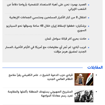
العميد بهمرد: نحن على أهبة الاستعداد للتضحية بأرواحنا دفاعاً عن
الشعب الإيراني
اعتقال 8 من كبار الأشرار المسلحين ومنتسبي الجماعات الإرهابية
بزشكيان: خططوا لإسقاط إيران خلال 48 ساعة وسوقها نحو السيناريو
السوري
حادث بحري آخر قبالة سواحل عُمان
غريب آبادي: لم نُجرِ أي مفاوضات مع أمريكا في الأيام الأخيرة..المسار
الجديد لمضيق هرمز مؤقت
المقابلات
قيادي حزب الدعوة الشيخ د. عامر الكفيشي يقرأ ملامح
النظام العالمي الجديد
المشروع الصهيوني يستهدف المنطقة بأكملها والمقاومة
تعيد رسم معادلة المواجهة