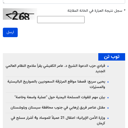
*
سجل نتيجة العبارة في الخانة المقابلة
ارسل
توب تن
قيادي حزب الدعوة الشيخ د. عامر الكفيشي يقرأ ملامح النظام العالمي
الجديد
يحيى سريع: قصفنا مواقع المرتزقة السعوديين بالصواريخ الباليستية
والمسيّرات
بيان مهم للقوات المسلحة اليمنية حول "عملية واسعة وخاصة"
مقتل عناصر فريق إرهابي في جنوب محافظة سيستان وبلوشستان
وزارة الأمن الإيرانية: اعتقال 21 عميلاً للموساد و4 أشرار مسلح في
كرمان