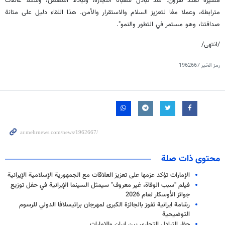
مسيرة تمتد لقرون. لقد تبادل شعبانا التجارة، وتبادلا القصص، وشكلّا عائلات
مترابطة، وعملا معًا لتعزيز السلام والاستقرار والأمن. هذا اللقاء دليل على متانة
صداقتنا، وهو مستمر في التطور والنمو".
/انتهى/
رمز الخبر
1962667
محتوى ذات صلة
الإمارات تؤكد عزمها على تعزيز العلاقات مع الجمهورية الإسلامية الإيرانية
فيلم "سبب الوفاة، غير معروف" سيمثل السينما الإيرانية في حفل توزيع
جوائز الأوسكار لعام 2026
رسّامة ايرانية تفوز بالجائزة الكبرى لمهرجان براتيسلافا الدولي للرسوم
التوضيحية
حظر التبادل التجاري بين ايران والامارات