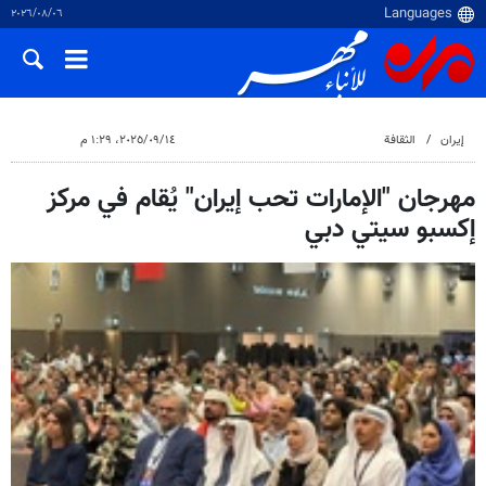
٠٦‏/٠٨‏/٢٠٢٦
إيران
الثقافة
١٤‏/٠٩‏/٢٠٢٥، ١:٢٩ م
مهرجان "الإمارات تحب إيران" يُقام في مركز
إكسبو سيتي دبي