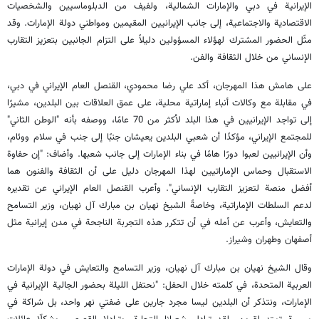
الإيرانية في دبي والإمارات الشمالية، ولفيف من الدبلوماسيين والشخصيات
الاقتصادية والاجتماعية، إلى جانب الإيرانيين المقيمين ومواطني دولة الإمارات. وقد
مثّل الحضور المشترك لهؤلاء المسؤولين دليلاً على التزام الجانبين بتعزيز التقارب
الإنساني من خلال الثقافة والفن.
على هامش هذا المهرجان، أكد علي رضا محمودي، القنصل العام الإيراني في دبي،
في مقابلة مع وكالات أنباء إماراتية محلية، على عمق العلاقات بين البلدين، مشيرًا
إلى تواجد الإيرانيين في هذا البلد لأكثر من 70 عامًا، ووصفه بأنه "الوطن الثاني"
للمجتمع الإيراني، مؤكدًا أن شعبي البلدين يعيشان جنبًا إلى جنب في سلام ووئام،
وأن الإيرانيين لعبوا دورًا هامًا في بناء الإمارات إلى جانب شعبها. وأضاف: "إن حفاوة
الاستقبال وحماس الإماراتيين لهذا المهرجان دليل على أن الثقافة والفنون هما
أفضل منصة لتعزيز التقارب الإنساني". وأعرب القنصل العام الإيراني عن تقديره
لدعم السلطات الإماراتية، وخاصةً الشيخ نهيان بن مبارك آل نهيان، وزير التسامح
والتعايش، وأعرب عن أمله في أن تتكرر هذه التجربة الناجحة في مدن إيرانية مثل
أصفهان وطهران وشيراز.
وقال الشيخ نهيان بن مبارك آل نهيان، وزير التسامح والتعايش في دولة الإمارات
العربية المتحدة، في كلمته خلال الحفل: "نحتفل الليلة بحضور الجالية الإيرانية في
الإمارات، ونتذكر أن البلدين ليسا مجرد جارين على ضفتي نهر واحد، بل شراكة في