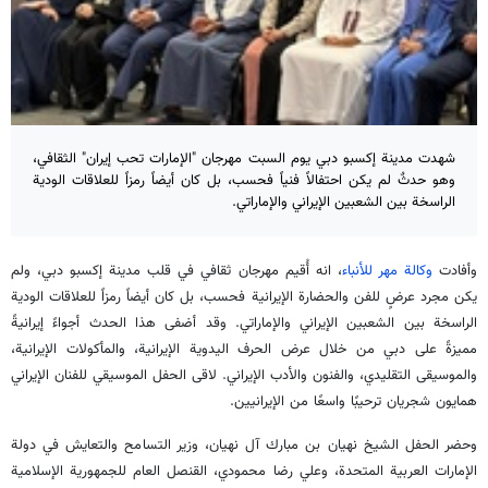
شهدت مدينة إكسبو دبي يوم السبت مهرجان "الإمارات تحب إيران" الثقافي،
وهو حدثٌ لم يكن احتفالاً فنياً فحسب، بل كان أيضاً رمزاً للعلاقات الودية
الراسخة بين الشعبين الإيراني والإماراتي.
وأفادت
وكالة مهر للأنباء
، انه أُقيم مهرجان ثقافي في قلب مدينة إكسبو دبي، ولم
يكن مجرد عرضٍ للفن والحضارة الإيرانية فحسب، بل كان أيضاً رمزاً للعلاقات الودية
الراسخة بين الشعبين الإيراني والإماراتي. وقد أضفى هذا الحدث أجواءً إيرانيةً
مميزةً على دبي من خلال عرض الحرف اليدوية الإيرانية، والمأكولات الإيرانية،
والموسيقى التقليدي، والفنون والأدب الإيراني. لاقى الحفل الموسيقي للفنان الإيراني
همايون شجريان ترحيبًا واسعًا من الإيرانيين.
وحضر الحفل الشيخ نهيان بن مبارك آل نهيان، وزير التسامح والتعايش في دولة
الإمارات العربية المتحدة، وعلي رضا محمودي، القنصل العام للجمهورية الإسلامية