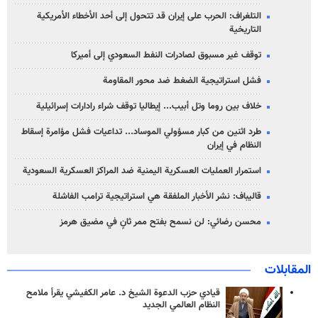
التلغراف: الحرب على إيران قد تتحول إلى أحد الأخطاء الأمريكية
التاريخية
توقف غير مسبوق لصادرات النفط السعودي إلى أميركا
فشل استراتيجية الضغط ضد محور المقاومة
خلاف بين روما وتل أبيب... إيطاليا توقف شراء رادارات إسرائيلية
طرد اثنين من كبار مسؤولي الموساد... تداعيات فشل مؤامرة إسقاط
النظام في إيران
استمرار العمليات العسكرية اليمنية ضد المراكز العسكرية السعودية
قاليباف: نشر الأخبار الملفقة هي استراتيجية ترامب الفاشلة
محسن رضائي: لن نسمح بفتح ممر ثانٍ في مضيق هرمز
المقابلات
قيادي حزب الدعوة الشيخ د. عامر الكفيشي يقرأ ملامح
النظام العالمي الجديد