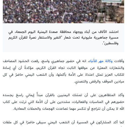
احتشد الآلاف من أبناء ووجهاء محافظة صعدة اليمنية اليوم الجمعة، في
مسيرة جماهيرية مليونية تحت شعار "النفير والاستنفار نصرةً للقرآن الكريم
وفلسطين".
وأفادت
وكالة مهر للأنباء
، انه في حضور جماهيري واسع، رفعت الحشود المصاحف
والشعارات المعبّرة عن موقفها الثابت تجاه القرآن الكريم، مؤكدةً أن أي إساءة
للكتاب العزيز تمثل اعتداءً على الأمة بأكملها، وأن الشعب اليمني حاضرٌ في كل
ميادين الموقف والرفض والتصدي.
وأكد المتظاهرون على أن تمسّك اليمنيين بالقرآن مبدأٌ إيماني راسخ يجسده
حضورهم في المناسبات والفعاليات، مشددين على أن الأمة التي تربّت على كتاب
الله لا يمكن أن تتراجع أو تنكسر مهما تصاعدت الهجمات والحملات المعادية.
كما أكد المشاركون في المسيرة أن الشعب اليمني سيبقى حاضرًا في كل ملفات