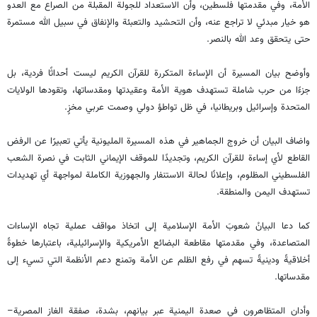
الأمة، وفي مقدمتها فلسطين، وأن الاستعداد للجولة المقبلة من الصراع مع العدو
هو خيار مبدئي لا تراجع عنه، وأن التحشيد والتعبئة والإنفاق في سبيل الله مستمرة
حتى يتحقق وعد الله بالنصر.
وأوضح بيان المسيرة أن الإساءة المتكررة للقرآن الكريم ليست أحداثًا فردية، بل
جزءًا من حرب شاملة تستهدف هوية الأمة وعقيدتها ومقدساتها، وتقودها الولايات
المتحدة وإسرائيل وبريطانيا، في ظل تواطؤ دولي وصمت عربي مخزٍ.
واضاف البيان أن خروج الجماهير في هذه المسيرة المليونية يأتي تعبيرًا عن الرفض
القاطع لأي إساءة للقرآن الكريم، وتجديدًا للموقف الإيماني الثابت في نصرة الشعب
الفلسطيني المظلوم، وإعلانًا لحالة الاستنفار والجهوزية الكاملة لمواجهة أي تهديدات
تستهدف اليمن والمنطقة.
كما دعا البيانُ شعوبَ الأمة الإسلامية إلى اتخاذ مواقف عملية تجاه الإساءات
المتصاعدة، وفي مقدمتها مقاطعة البضائع الأمريكية والإسرائيلية، باعتبارها خطوةً
أخلاقيةً ودينيةً تسهم في رفع الظلم عن الأمة وتمنع دعم الأنظمة التي تسيء إلى
مقدساتها.
وأدان المتظاهرون في صعدة اليمنية عبر بيانهم، بشدة، صفقة الغاز المصرية–