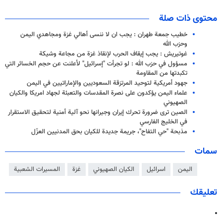
محتوى ذات صلة
خطيب جمعة طهران : يجب ان لا ننسى أهالي غزة ومجاهدي اليمن
وحزب الله
غوتيريش : يجب إيقاف الحرب لإنقاذ غزة من مجاعة وشيكة
مسؤول في حزب الله : لو تجرأت "إسرائيل" لأعلنت عن حجم الخسائر التي
تكبدتها من المقاومة
جهود أمريكية لتوحيد المرتزقة السعوديين والإماراتيين في اليمن
علماء اليمن يؤكدون على نصرة المقدسات والتعبئة لجهاد امريكا والكيان
الصهيوني
الصين ترى ضرورة تحرك إيران وجيرانها نحو آلية أمنية لتحقيق الاستقرار
في الخليج الفارسي
مذبحة "حي التفاح"، جريمة جديدة للكيان بحق المدنيين العزّل
سمات
اليمن
اسرائيل
الكيان الصهيوني
غزة
المسيرات الشعبية
تعليقك