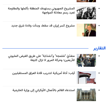
المشروع الصهيوني يستهدف المنطقة بأكملها والمقاومة
تعيد رسم معادلة المواجهة
مشروع كسر إيران قد سقط، وبدأت ولادة شرق جديد
التقارير
منفذَيّ "شلمجه" و"تشذابة" على طريق الفيض المليوني
للأربعين؛ وحركة المرور لا تزال كثيفة
آيلب: أداة أمريكية لتدريب قادة العراق المستقبليين
استدعاء القائم بالأعمال الأوكراني إلى وزارة الخارجية