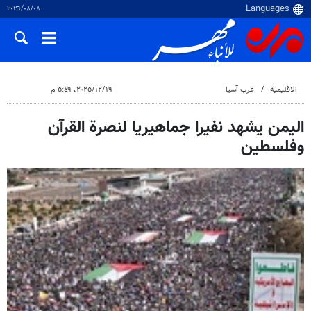
٠٨‏/٠٨‏/٢٠٢٦
الاقلیمیة
غرب آسیا
١٩‏/١٢‏/٢٠٢٥، ٥:٤٩ م
اليمن يشهد نفيرا جماهيريا لنصرة القرآن
وفلسطين