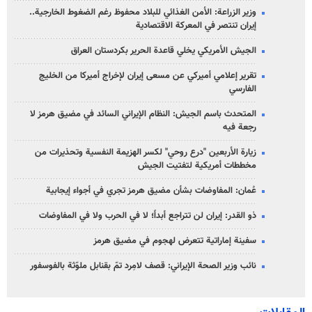
وزير الزراعة: الأمن الغذائي للبلاد محفوظ رغم الضغوط الخارجية..
إيران تنتصر في المعركة الاقتصادية
الجيش الأمريكي يخلي قاعدة الحرير بكردستان العراق
تقرير إعلامي أميركي عن مسعى إيران لإخراج أميركا من الخليج
الفارسي
المتحدث باسم الجيش: النظام الإيراني السائد في مضيق هرمز لا
رجعة فيه
زيارة الأربعين "درع روحي" لكسر الهزيمة النفسية وتحذيرات من
مخططات أمريكية لتفتيت الجيش
عُمان: المفاوضات بشأن مضيق هرمز تجري في أجواء إيجابية
ذو القدر: إيران لن تتراجع أبداً؛ لا في الحرب ولا في المفاوضات
سفينة إماراتية تتعرض لهجوم في مضيق هرمز
نائب وزير الصحة الإيراني: قصف لامِرد تمّ بقنابل ملوّثة بالفوسفور