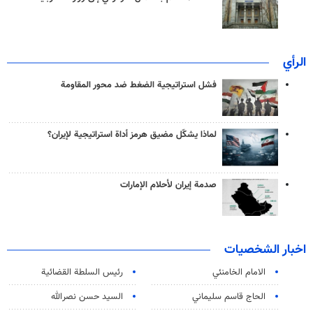
الرأي
فشل استراتيجية الضغط ضد محور المقاومة
لماذا يشكّل مضيق هرمز أداة استراتيجية لإيران؟
صدمة إيران لأحلام الإمارات
اخبار الشخصيات
الامام الخامنئي
رئیس السلطة القضائیة
الحاج قاسم سليماني
السيد حسن نصرالله