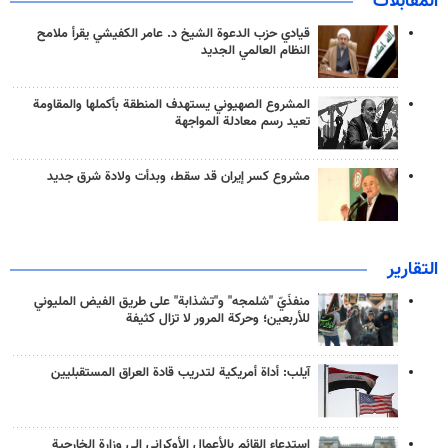
المقابلات
قيادي حزب الدعوة الشيخ د. عامر الكفيشي يقرأ ملامح
النظام العالمي الجديد
المشروع الصهيوني يستهدف المنطقة بأكملها والمقاومة
تعيد رسم معادلة المواجهة
مشروع كسر إيران قد سقط، وبدأت ولادة شرق جديد
التقارير
منفذَيّ "شلمجه" و"تشذابة" على طريق الفيض المليوني
للأربعين؛ وحركة المرور لا تزال كثيفة
آيلب: أداة أمريكية لتدريب قادة العراق المستقبليين
استدعاء القائم بالأعمال الأوكراني إلى وزارة الخارجية