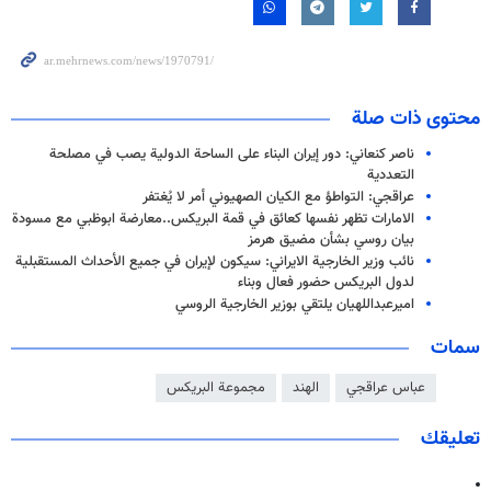
محتوى ذات صلة
ناصر كنعاني: دور إيران البناء على الساحة الدولية يصب في مصلحة
التعددية
عراقجي: التواطؤ مع الكيان الصهيوني أمر لا يُغتفر
الامارات تظهر نفسها كعائق في قمة البريكس..معارضة ابوظبي مع مسودة
بيان روسي بشأن مضيق هرمز
نائب وزير الخارجية الايراني: سيكون لإيران في جميع الأحداث المستقبلية
لدول البريكس حضور فعال وبناء
اميرعبداللهيان يلتقي بوزير الخارجية الروسي
سمات
عباس عراقجي
الهند
مجموعة البريكس
تعليقك