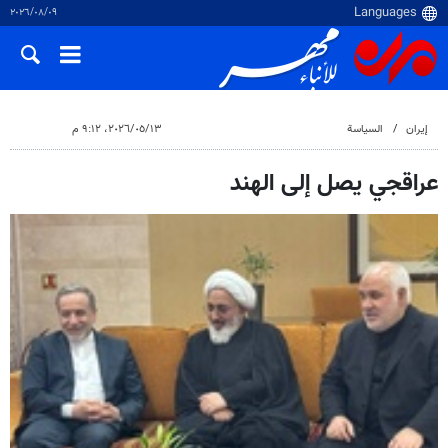
٠٩‏/٠٨‏/٢٠٢٦
إيران
السياسة
١٣‏/٠٥‏/٢٠٢٦، ٩:١٢ م
عراقجي يصل إلى الهند