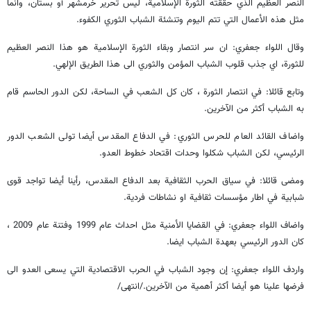
النصر العظيم الذي حققته الثورة الإسلامية، ليس تحرير خرمشهر أو بستان، وانما
مثل هذه الأعمال التي تتم اليوم وتنشئة الشباب الثوري الكفوء.
وقال اللواء جعفري: ان سر انتصار وبقاء الثورة الإسلامية هو هذا النصر العظيم
للثورة، اي جذب قلوب الشباب المؤمن والثوري الى هذا الطريق الإلهي.
وتابع قائلا: في انتصار الثورة ، كان كل الشعب في الساحة، لكن الدور الحاسم قام
به الشباب أكثر من الآخرين.
واضاف القائد العام للحرس الثوري: في الدفاع المقدس أيضا تولى الشعب الدور
الرئيسي، لكن الشباب شكلوا وحدات اقتحاد خطوط العدو.
ومضى قائلا: في سياق الحرب الثقافية بعد الدفاع المقدس، رأينا أيضا تواجد قوى
شبابية في اطار مؤسسات ثقافية او نشاطات فردية.
واضاف اللواء جعفري: في القضايا الأمنية مثل احداث عام 1999 وفتنة عام 2009 ،
كان الدور الرئيسي بعهدة الشباب ايضا.
واردف اللواء جعفري: إن وجود الشباب في الحرب الاقتصادية التي يسعى العدو الى
فرضها علينا هو أيضا أكثر أهمية من الآخرين./انتهى/