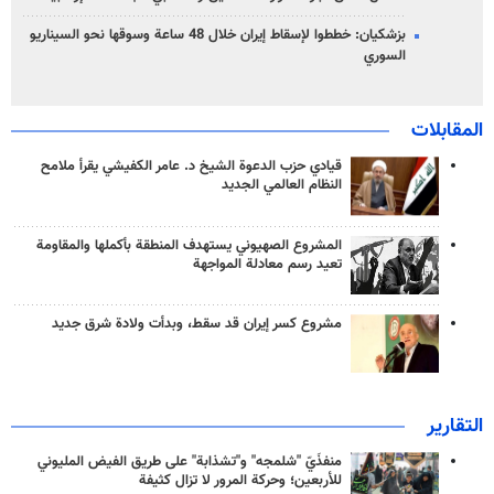
بزشكيان: خططوا لإسقاط إيران خلال 48 ساعة وسوقها نحو السيناريو
السوري
المقابلات
قيادي حزب الدعوة الشيخ د. عامر الكفيشي يقرأ ملامح
النظام العالمي الجديد
المشروع الصهيوني يستهدف المنطقة بأكملها والمقاومة
تعيد رسم معادلة المواجهة
مشروع كسر إيران قد سقط، وبدأت ولادة شرق جديد
التقارير
منفذَيّ "شلمجه" و"تشذابة" على طريق الفيض المليوني
للأربعين؛ وحركة المرور لا تزال كثيفة