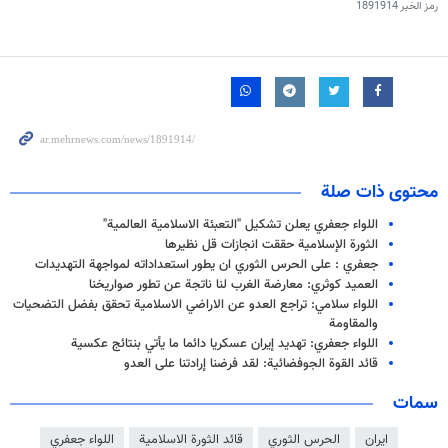
رمز الخبر
1891914
محتوى ذات صلة
اللواء جعفري يعلن تشكيل "التعبئة الاسلامية العالمية"
الثورة الإسلامية حققت انجازات قل نظيرها
جعفري : على الحرس الثوري ان يطور استعداداته لمواجهة التهديدات
العميد كوثري: معارضة الغرب لنا ناتجة عن تطور صواريخنا
اللواء سلامي: تراجع العدو عن الاراضي الاسلامية تحقق بفضل التضحيات
والمقاومة
اللواء جعفري: تهديد إيران عسكريا دائما ما يأتي بنتائج عكسية
قائد القوة الجوفضائية: لقد فرضنا إرادتنا على العدو
سمات
ايران
الحرس الثوري
قائد الثورة الاسلامية
اللواء جعفري