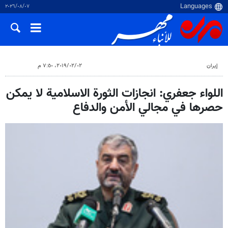
٠٧‏/٠٨‏/٢٠٢٦
إيران
٠٢‏/٠٢‏/٢٠١٩، ٧:٥٠ م
اللواء جعفري: انجازات الثورة الاسلامية لا يمكن
حصرها في مجالي الأمن والدفاع