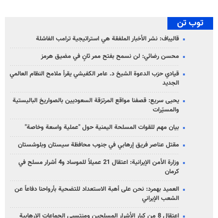
توب تن
قاليباف: نشر الأخبار الملفقة هي استراتيجية ترامب الفاشلة
محسن رضائي: لن نسمح بفتح ممر ثانٍ في مضيق هرمز
قيادي حزب الدعوة الشيخ د. عامر الكفيشي يقرأ ملامح النظام العالمي
الجديد
يحيى سريع: قصفنا مواقع المرتزقة السعوديين بالصواريخ الباليستية
والمسيّرات
بيان مهم للقوات المسلحة اليمنية حول "عملية واسعة وخاصة"
مقتل عناصر فريق إرهابي في جنوب محافظة سيستان وبلوشستان
وزارة الأمن الإيرانية: اعتقال 21 عميلاً للموساد و4 أشرار مسلح في
كرمان
العميد بهمرد: نحن على أهبة الاستعداد للتضحية بأرواحنا دفاعاً عن
الشعب الإيراني
اعتقال 8 من كبار الأشرار المسلحين ومنتسبي الجماعات الإرهابية