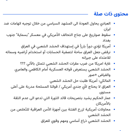
محتوى ذات صلة
العبادي يحاول العودة الى المشهد السياسي من خلال توجيه اتهامات ضد
ايران
سقوط صواريخ على جناح التحالف الأمريكي في معسكر "بسماية" جنوب
بغداد
أمريكا تؤدي دوراً بارزاً في إستهداف الحشد الشعبي في العراق
نرفض جعل العراق ساحة لتصفية الحسابات أو استخدام أراضيه وسمائه
للاعتداء على جيرانه
غاية امريكا من ضرب مقرات الحشد الشعبي تتمثل بالآتي ؟؟؟
الحشد الشعبي يستعرض قواته العسكرية أمام الكاظمي والعامري
والفياض +صور
المالكي: أمريكا طلبت حل الحشد الشعبي
العراق لا يحتاج لأي جندي أمريكي / قواتنا المسلحة مدربة على أعلى
مستوى
عمار الحكيم يشيد بتصريحات قائد الثورة التي تدعو الى عدم الثقة
بالأمريكان
محاولات أمريكية لزرع الفتنة بين أجهزة الأمن العراقية للتّخلص من
الحشد الشعبي
الحشد الشعبي ذراع أساسي ومهم وقوي للعراق