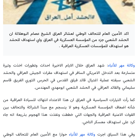
اكد الأمين العام للتحالف الوطني لعشائر العراق الشيخ عصام البوهلالة ان
الحشد الشعبي جزء من المؤسسة العسكرية في العراق واي استهداف للحشد
هو استهداف للمؤسسات العسكرية العراقية .
وكالة مهر للأنباء
: شهد العراق خلال الايام الاخيرة احداث وتطورات اخذت وتيرة
متسارعة بعد التدخل الامريكي السافر في استهداف مقرات الجيش العراقي والحشد
الشعبي سبقته عملية اغتيال قائد فيلق القدس في الحرس الثوري الفريق قاسم
سليماني والقائد العراقي في الحشد الشعبي ابومهدي المهندس.
كما رأت التيارات السياسية في العراق ان هذا الاعتداء انتهاك للسيادة العراقية من
شأنه اضعاف المؤسسة العسكرية وهو لا ينسجم مع مبدأ الشراكة والتحالف بين
القوات الامنية العراقية والجهات التي خططت ونفذت هذا الهجوم بذريعة انه جاء
كرد على استهداف معسكر التاجي.
وفي هذا السياق اجرت
وكالة مهر للأنباء
حوارا مع الأمين العام للتحالف الوطني