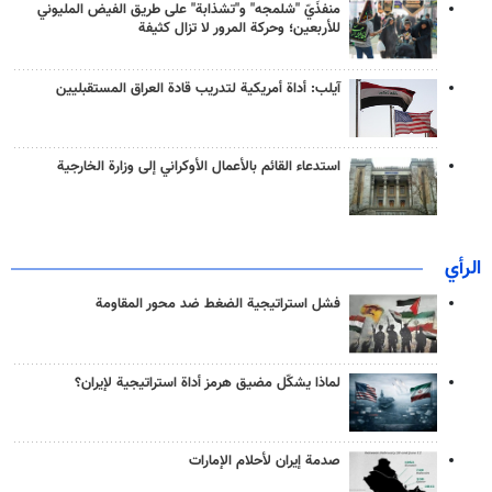
منفذَيّ "شلمجه" و"تشذابة" على طريق الفيض المليوني
للأربعين؛ وحركة المرور لا تزال كثيفة
آيلب: أداة أمريكية لتدريب قادة العراق المستقبليين
استدعاء القائم بالأعمال الأوكراني إلى وزارة الخارجية
الرأي
فشل استراتيجية الضغط ضد محور المقاومة
لماذا يشكّل مضيق هرمز أداة استراتيجية لإيران؟
صدمة إيران لأحلام الإمارات