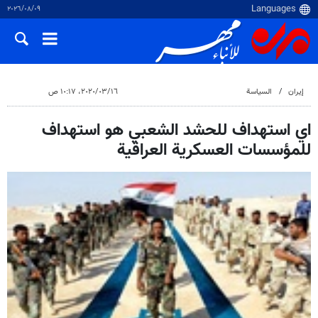
٠٩‏/٠٨‏/٢٠٢٦
إيران
السياسة
١٦‏/٠٣‏/٢٠٢٠، ١٠:١٧ ص
اي استهداف للحشد الشعبي هو استهداف
للمؤسسات العسكرية العراقية