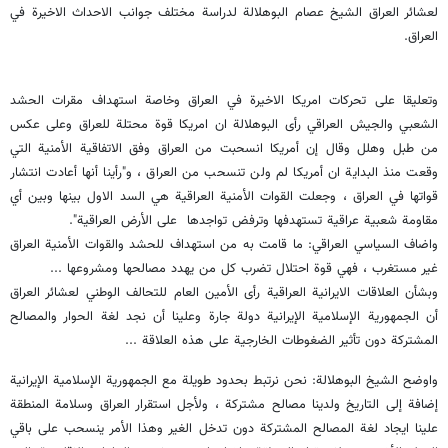
لعشائر العراق الشيخ عصام البوهلالة لدراسة مختلف جوانب الاحداث الاخيرة في
العراق.
وتعليقا على تحركات امريكا الاخيرة في العراق وخاصة استهداف مقرات الحشد
الشعبي والجيش العراقي رأى البوهلالة ان امريكا قوة محتلة للعراق وعلى عكس
من طبل وهلل وقال إن أمريكا انسحبت من العراق وفق الاتفاقية الأمنية التي
وقعت منذ البداية ان أمريكا لم ولن تنسحب من العراق ، و"رأينا أنها أعادت انتشار
قواتها في العراق ، وجعلت القوات الأمنية العراقية هي السد الاول بينها وبين أي
مقاومة شعبية عراقية تستهدفها وترفض تواجدها على الأرض العراقية".
واضاف السياسي العراقي: ما قامت به من استهداف للحشد والقوات الأمنية العراق
غير مستغرب ، فهي قوة احتلال تضرب كل من يهدد مصالحها ومشروعها ...
وبشأن العلاقات الايرانية العراقية رأى الأمين العام للتحالف الوطني لعشائر العراق
أن الجمهورية الإسلامية الإيرانية دولة جارة وعلينا أن نجد لغة الحوار والمصالح
المشتركة دون تأثير الضغوطات الخارجية على هذه العلاقة ...
واوضح الشيخ البوهلالة: نحن نرتبط بحدود طويلة مع الجمهورية الإسلامية الإيرانية
إضافة إلى التاريخ ولدينا مصالح مشتركة ، ولأجل استقرار العراق وسلامة المنطقة
علينا ايجاد لغة المصالح المشتركة دون تدخل الغير وهذا الأمر ينسحب على باقي