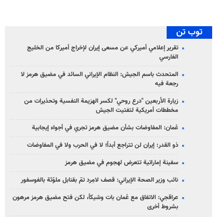
توب تن
تقرير إعلامي أميركي عن مسعى إيران لإخراج أميركا من الخليج
الفارسي
المتحدث باسم الجيش: النظام الإيراني السائد في مضيق هرمز لا
رجعة فيه
زيارة الأربعين "درع روحي" لكسر الهزيمة النفسية وتحذيرات من
مخططات أمريكية لتفتيت الجيش
عُمان: المفاوضات بشأن مضيق هرمز تجري في أجواء إيجابية
ذو القدر: إيران لن تتراجع أبداً؛ لا في الحرب ولا في المفاوضات
سفينة إماراتية تتعرض لهجوم في مضيق هرمز
نائب وزير الصحة الإيراني: قصف لامِرد تمّ بقنابل ملوّثة بالفوسفور
عراقجي: الاتفاق مع عُمان بات وشيكاً، لكن فتح مضيق هرمز مرهون
بشروط أخرى