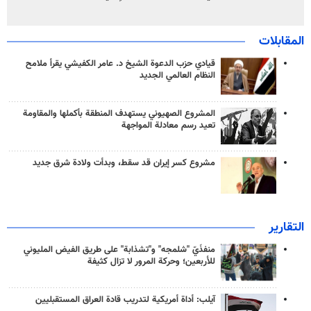
المقابلات
قيادي حزب الدعوة الشيخ د. عامر الكفيشي يقرأ ملامح
النظام العالمي الجديد
المشروع الصهيوني يستهدف المنطقة بأكملها والمقاومة
تعيد رسم معادلة المواجهة
مشروع كسر إيران قد سقط، وبدأت ولادة شرق جديد
التقارير
منفذَيّ "شلمجه" و"تشذابة" على طريق الفيض المليوني
للأربعين؛ وحركة المرور لا تزال كثيفة
آيلب: أداة أمريكية لتدريب قادة العراق المستقبليين