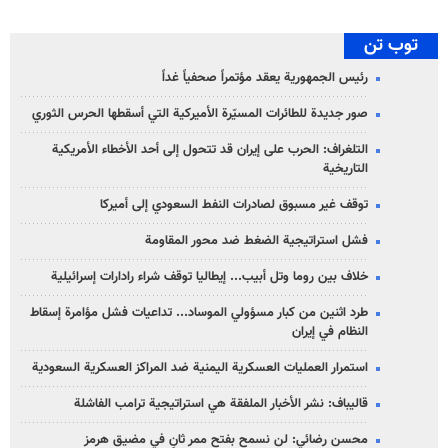
توب تن
رئيس الجمهورية يعقد مؤتمراً صحفياً غداً
صور جديدة للطائرات المسيّرة الأميركية التي أسقطها الحرس الثوري
التلغراف: الحرب على إيران قد تتحول إلى أحد الأخطاء الأمريكية
التاريخية
توقف غير مسبوق لصادرات النفط السعودي إلى أميركا
فشل استراتيجية الضغط ضد محور المقاومة
خلاف بين روما وتل أبيب... إيطاليا توقف شراء رادارات إسرائيلية
طرد اثنين من كبار مسؤولي الموساد... تداعيات فشل مؤامرة إسقاط
النظام في إيران
استمرار العمليات العسكرية اليمنية ضد المراكز العسكرية السعودية
قاليباف: نشر الأخبار الملفقة هي استراتيجية ترامب الفاشلة
محسن رضائي: لن نسمح بفتح ممر ثانٍ في مضيق هرمز