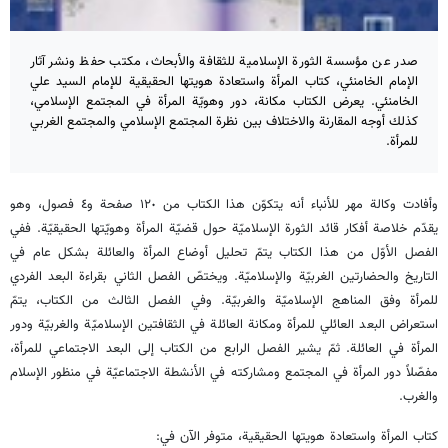
صدر عن مؤسسة الثورة الإسلامية للثقافة والأبحاث، مكتب حفظ ونشر آثار
الإمام الخامنئي، كتاب المرأة واستعادة هويتها الحقيقية للإمام السيد علي
الخامنئي. يعرض الكتاب مكانة، دور وهويّة المرأة في المجتمع الإسلامي،
كذلك أوجه المقارنة والاختلاف بين نظرة المجتمع الإسلامي والمجتمع الغربي
للمرأة.
وأفادت وکالة مهر للأنباء أنه يتكوّن هذا الكتاب من ١٢٠ صفحة و٤ فصول، وهو
يقدّم خلاصة أفكار قائد الثورة الإسلاميّة حول قضيّة المرأة وهويّتها الحقيقيّة. ففي
الفصل الأوّل من هذا الكتاب يتمّ تحليل أوضاع المرأة والعائلة بشكل عام في
التاريخ والحضارتين الغربيّة والإسلاميّة. ويختصّ الفصل الثاني بقراءة البعد الفردي
للمرأة وفق المناهج الإسلاميّة والغربيّة. وفي الفصل الثالث من الكتاب، يتمّ
استعراض البعد العائلي للمرأة ومكانة العائلة في الثقافتين الإسلاميّة والغربيّة ودور
المرأة في العائلة. ثمّ يشير الفصل الرابع من الكتاب إلى البعد الاجتماعي للمرأة،
مفصّلاً دور المرأة في المجتمع ومشاركته في الأنشطة الاجتماعيّة في منظور الإسلام
والغرب.
كتاب المرأة واستعادة هويتها الحقيقية، متوفر الآن في: