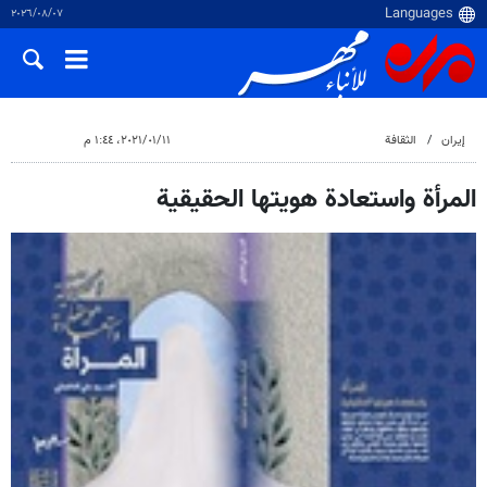
٠٧‏/٠٨‏/٢٠٢٦
إيران
الثقافة
١١‏/٠١‏/٢٠٢١، ١:٤٤ م
المرأة واستعادة هويتها الحقيقية