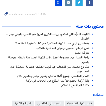
محتوى ذات صلة
تكليف المرأة التي تقتدي بزينب الكبرى (س) هو التحلي بالوعي وإدراك
الظروف
وقفة بین ایدي قائد الثورة السلامیة مع کتاب "نظریة المقاومة"
انس الإمام الخمیني رضوان الله علیه بالکتب
معرفة العدوّ
إزاحة الستار عن مجموعة أعمال قائد الثورة الإسلامية باللغة العربية/
بالصور
مشروع تحديد سن الحجاب في فرنسا يكشف عنصرية متجذرة ضد
المسلمين
الامام الخامنئي: جميع أفراد عائلتي يغفون وهم يطالعون كتابا
وفاة "زکیة یاغمورجو" رمز الدفاع عن الحجاب في ترکیا
مكانة المرأة في الإسلام
سمات
قائد الثورة الاسلامية
السيد علي الخامنئي
المراة و الاسرة