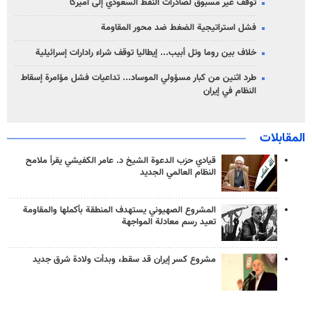
توقف غير مسبوق لصادرات النفط السعودي إلى أميركا
فشل استراتيجية الضغط ضد محور المقاومة
خلاف بين روما وتل أبيب... إيطاليا توقف شراء رادارات إسرائيلية
طرد اثنين من كبار مسؤولي الموساد... تداعيات فشل مؤامرة إسقاط
النظام في إيران
المقابلات
قيادي حزب الدعوة الشيخ د. عامر الكفيشي يقرأ ملامح
النظام العالمي الجديد
المشروع الصهيوني يستهدف المنطقة بأكملها والمقاومة
تعيد رسم معادلة المواجهة
مشروع كسر إيران قد سقط، وبدأت ولادة شرق جديد