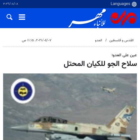
٠٨‏/٠٨‏/٢٠٢٦
القدس و فلسطین
العدو
٠٧‏/٠٤‏/٢٠٢١، ١١:١٥ ص
عین علی العدو؛
سلاح الجو للكيان المحتل