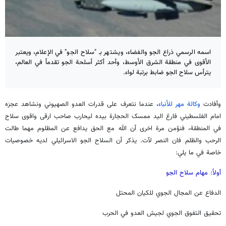
اسمه الرسمي ذراع الجو والفضاء، ويشتهر بـ "سلاح الجو" في الإعلام، ويعتبر
الأقوى في منطقة الشرق الأوسط، وأحد أكثر أسلحة الجو تقدماً في العالم،
يترأس سلاح الجو ضابط برتبة لواء.
وأفادت
وكالة مهر للأنباء
، عندما نتعرف علی قدرات العدو الصهیوني ونشاهد عجزه
امام الفلسطیني فارغ الید ممسک الحجارة بیده لیحارب صاحب ارقی واقوی سلاح
في المنطقة، فنؤمن مرة اخری أن الله مع الحق یدافع عن المظلوم مهما طالت
الرحب والظلم فان النصر لآت. یذکر أن السلاح الجو الاسرائيلي لديه خصوصيات
خاصة في ما يلي:
أولاً: مهام سلاح الجو
الدفاع عن المجال الجوي للكيان المحتل
تحقيق التفوق الجوي لجيش العدو في الحرب