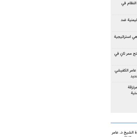
لنظام في
ليمنية ضد
 هي استراتيجية
 ممر ثانٍ في
عامر الكفيشي
جديد
رتزقة
تية
 الشيخ د. عامر