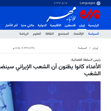
٠٧‏/٠٨‏/٢٠٢٦
الرئيسية
إيران
فلسطین
الاقلیمیة
الدولية
مالتي مدیا
آخر الأخبار
السياسة
الإقتصاد
المجتمع
الثقافة
العلوم
الرياضة
إيران
السياسة
٢٨‏/١١‏/٢٠٢٢، ٤:١٥ م
رئيس السلطة القضائية:
الأعداء كانوا يظنون أن الشعب الإيراني سينض
الشغب