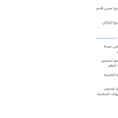
يخ عيسى قاسم
خ الزكزاكي
س صيانة
ر
ع تشخيص
النظام
ة الخارجية
د الاذاعات
يونات الاسلامية