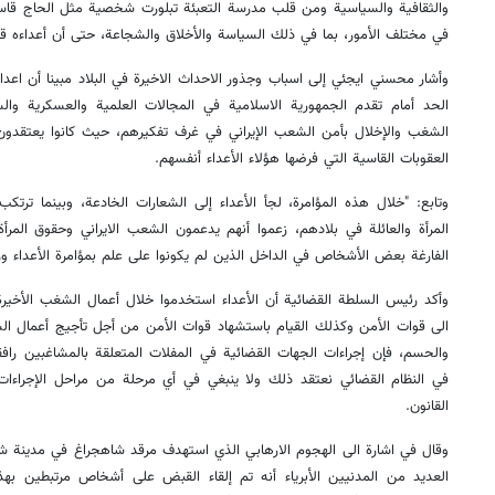
والثقافية والسياسية ومن قلب مدرسة التعبئة تبلورت شخصية مثل الحاج قا
في مختلف الأمور، بما في ذلك السياسة والأخلاق والشجاعة، حتى أن أعداءه ق
وأشار محسني ايجئي إلى اسباب وجذور الاحداث الاخيرة في البلاد مبينا أن اع
الحد أمام تقدم الجمهورية الاسلامية في المجالات العلمية والعسكرية والس
الشغب والإخلال بأمن الشعب الإيراني في غرف تفكيرهم، حيث كانوا يعتقدون
العقوبات القاسية التي فرضها هؤلاء الأعداء أنفسهم.
وتابع: "خلال هذه المؤامرة، لجأ الأعداء إلى الشعارات الخادعة، وبينما ترتك
المرأة والعائلة في بلادهم، زعموا أنهم يدعمون الشعب الايراني وحقوق الم
الفارغة بعض الأشخاص في الداخل الذين لم يكونوا على علم بمؤامرة الأعداء ور
وأكد رئيس السلطة القضائية أن الأعداء استخدموا خلال أعمال الشغب الأخيرة
الى قوات الأمن وكذلك القيام باستشهاد قوات الأمن من أجل تأجيج أعمال الش
والحسم، فإن إجراءات الجهات القضائية في المفلات المتعلقة بالمشاغبين رافقها
في النظام القضائي نعتقد ذلك ولا ينبغي في أي مرحلة من مراحل الإجراءات
القانون.
وقال في اشارة الى الهجوم الارهابي الذي استهدف مرقد شاهجراغ في مدينة شي
العديد من المدنيين الأبرياء أنه تم إلقاء القبض على أشخاص مرتبطين به