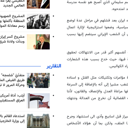
الكفيشي يقرأ ملا
سم سليماني الذي أصبح هو نفسه مدرسة
العالمي الجديد
د امتدحوه.
المشروع الصهيو
داء ايران بعد فشلهم في مراحل عدة لوضع
المنطقة بأكملها و
رسم معادلة الموا
ياسية، وضعوا استراتيجية لإثارة اعمال
 أن الشعب الإيراني سينضم إليها بسبب
مشروع كسر إيران
وبدأت ولادة شرق
ب أنفسهم أكبر قدر من الانتهاكات لحقوق
رأة فيها، حيث خدع بسبب هذه الشعارات
التقارير
اء الكواليس.
منفذَيّ "شلمجه" 
 مؤامرات وتكتيكات مثل القتل و اسناده
طريق الفيض الملي
غب مشيرا إلى أنه بالإضافة إلى السرعة
وحركة المرور لا ت
 مراعاة العدل والإنصاف والقانون، لأننا
آيلب: أداة أمريكي
 القضائية أن نخرج من العدالة وننتهك
العراق المستقبلي
استدعاء القائم بال
راز قبل اسابيع وأدى الى استشهاد وجرح
إلى وزارة الخارجية
ذا الملف، ولكن بما أن هؤلاء الأشخاص