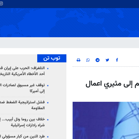
توب تن
التلغراف: الحرب على إيران ق
أحد الأخطاء الأمريكية التاريخ
م إلى مثيري اعمال
توقف غير مسبوق لصادرات ال
إلى أميركا
فشل استراتيجية الضغط ضد
المقاومة
خلاف بين روما وتل أبيب... إ
شراء رادارات إسرائيلية
طرد اثنين من كبار مسؤولي ال