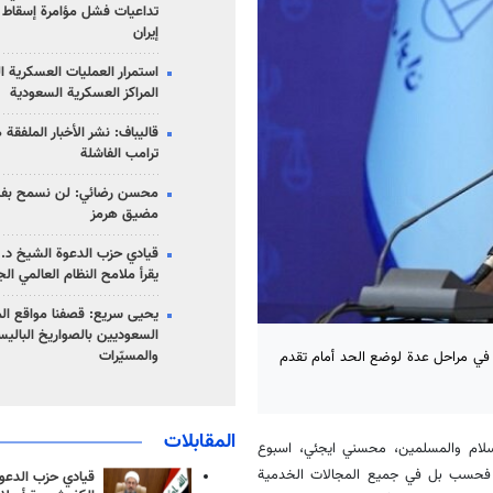
تداعيات فشل مؤامرة إسقاط ا
إيران
استمرار العمليات العسكرية ا
المراكز العسكرية السعودية
قاليباف: نشر الأخبار الملفقة
ترامب الفاشلة
محسن رضائي: لن نسمح بفتح
مضيق هرمز
قيادي حزب الدعوة الشيخ د. 
يقرأ ملامح النظام العالمي ال
يحيى سريع: قصفنا مواقع الم
السعوديين بالصواريخ الباليس
والمسيّرات
م في مراحل عدة لوضع الحد أمام تقدم
المقابلات
اسلام والمسلمين، محسني ايجئي، اسبوع
ري فحسب بل في جميع المجالات الخدمية
قيادي حزب الدعوة