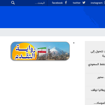
facebook
twitter
instagram
د تتحول إلى
ية
نفط السعودي
 محور
يطاليا توقف
موساد...