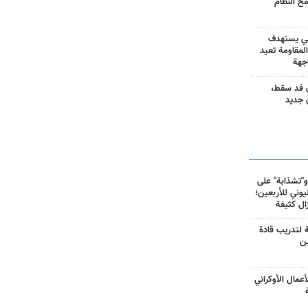
مح النظام
ني يستهدف
المقاومة تعيد
جهة
 قد سقط،
 جديد
و"تشذابة" على
وني للأربعين؛
زال كثيفة
ة لتدريب قادة
ين
أعمال الأوكراني