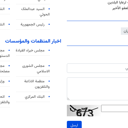
رعايا البلدين
فو الأخير
السید عبدالملک
الش
الحوثي
رئيس الجمهورية
الشي
ران
اخبار المنظمات والمؤسسات
مجلس خبراء القيادة
مجل
الدستو
مجلس الشورى
مجم
الاسلامي
مصلحة 
منظمة الاذاعة
وزار
والتلفزیون
البنك المركزي
اتحا
والتلفز
ارسل