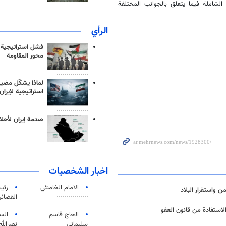
الشاملة فيما يتعلق بالجوانب المختلفة
الرأي
فشل استراتيجية
محور المقاومة
لماذا يشكّل مضيق
استراتيجية لإيران
صدمة إيران لأحلام
اخبار الشخصيات
الامام الخامنئي
رئی
 واستقرار البلاد
القضائی
لاستفادة من قانون العفو
الحاج قاسم
الس
سليماني
نصرالله