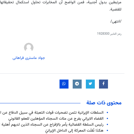
مرتبطين بدول أجنبية، فمن الواضح أن المخابرات تحاول استكمال تحقيقاتها 
للقضية.
/انتهى/
رمز الخبر
1928300
جواد ماستری فراهانی
محتوى ذات صلة
السلطات الإيرانية تثمن تضحيات قوات التعبئة في سبيل الدفاع عن امن
القضاء الايراني يفرج عن مئات السجناء المؤهلين للعفو القانوني
رئيس السلطة القضائية يأمر بالإفراج عن السجناء الذين لديهم أهلية ا
هكذا نُقلَت المعركة إلى الداخل الإيرانيّ