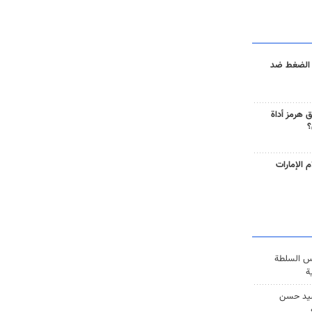
 الضغط ضد
 هرمز أداة
؟
 الإمارات
س السلطة
ة
يد حسن