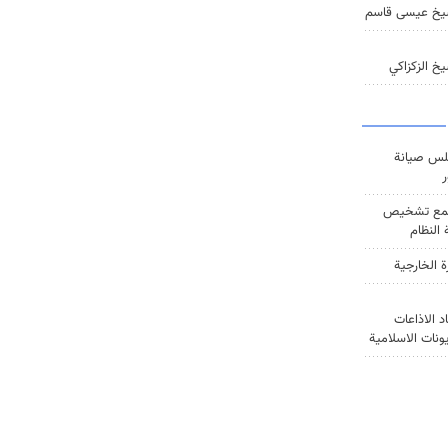
يخ عيسى قاسم
خ الزكزاكي
س صيانة
ر
ع تشخيص
النظام
ة الخارجية
د الاذاعات
يونات الاسلامية