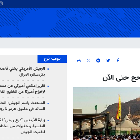
توب تن
الجيش الأمريكي يخلي قاعدة 
بكردستان العراق
تقرير إعلامي أميركي عن مسع
لإخراج أميركا من الخليج الف
المتحدث باسم الجيش: النظام 
السائد في مضيق هرمز لا رج
زيارة الأربعين "درع روحي" لك
النفسية وتحذيرات من مخطط
لتفتيت الجيش