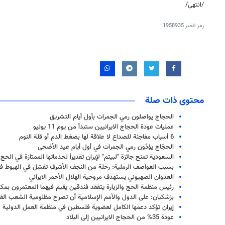
/انتهى/
رمز الخبر
1958935
محتوى ذات صلة
الحجاج يواصلون رمي الجمرات بأول أيام التشريق
عمليات عودة الحجاج الايرانيين ستبدأ من يوم 11 يونيو
6 أسباب مفاجئة للصداع لا علاقة لها بضغط الدم أو قلة النوم
الحجّاج يؤدّون رمي الجمرات في أول أيام عيد الأضحى
السعودية تمنح جائزة "لبيتم" لإيران تقديراً لخدماتها الممتازة في الحج
بسبب العواصف الرملية: رحلة من النجف الأشرف تفشل في الهبوط في
العدوان الصهيوني يستهدف مروحية الهلال الأحمر الايراني
رئيس منظمة الحج والزيارة يتفقد فندقين يقيم فيهما المعتمرون بمكة
بزشكيان: على الدول والأمم الإسلامية أن تصرخ مظلومية الشعب ال
إيران تؤكد دعمها الكامل لعضوية فلسطين في منظمة العمل الدولية
عودة 35% من الحجاج الایرانیین إلى البلاد