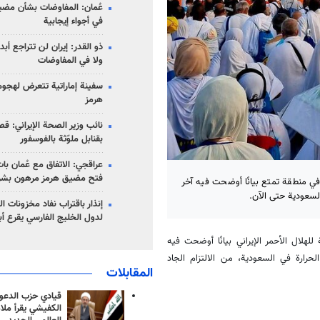
عُمان: المفاوضات بشأن مضي
في أجواء إيجابية
ذو القدر: إيران لن تتراجع أبدا
ولا في المفاوضات
سفينة إماراتية تتعرض لهج
هرمز
نائب وزير الصحة الإيراني: قصف
بقنابل ملوّثة بالفوسفور
عراقجي: الاتفاق مع عُمان با
فتح مضيق هرمز مرهون بشر
 في منطقة تمتع بيانًا أوضحت فيه آخر
إنذار باقتراب نفاد مخزونات ا
لدول الخليج الفارسي يقرع أب
لهلال الأحمر الإيراني بيانًا أوضحت فيه
رارة في السعودية، من الالتزام الجاد
المقابلات
قيادي حزب الدعوة
الكفيشي يقرأ ملا