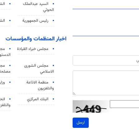
السید عبدالملک
الش
الحوثي
رئيس الجمهورية
الشي
اخبار المنظمات والمؤسسات
مجلس خبراء القيادة
مجل
الدستو
مجلس الشورى
مجم
الاسلامي
مصلحة 
منظمة الاذاعة
وزار
والتلفزیون
البنك المركزي
اتحا
والتلفز
ارسل