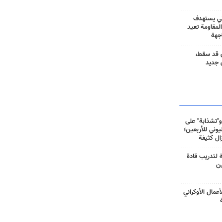
ني يستهدف
المقاومة تعيد
جهة
 قد سقط،
 جديد
و"تشذابة" على
وني للأربعين؛
زال كثيفة
ة لتدريب قادة
ين
أعمال الأوكراني