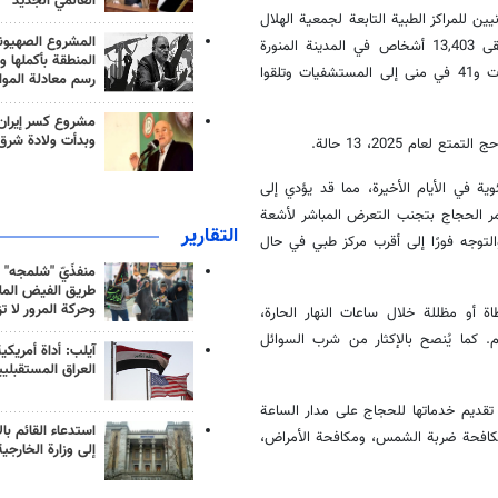
العالمي الجديد
ج الإيرانيين للمراكز الطبية التابعة لجمعية الهلال
المشروع الصهيو
الأحمر في المدينة المنورة ومكة المكرمة 138,900 عدد. من بين هؤلاء، تلقى 13,403 أشخاص في المدينة المنورة
المنطقة بأكملها و
و125,497 شخصًا في مكة المكرمة خدمات طبية. كما نُقل 96 حاجًا في عرفات و41 في منى إلى المستشفيات وتلقوا
رسم معادلة الموا
مشروع كسر إيران
وبدأت ولادة شرق
 الهواء في المدن المقدسة بالسعودية إلى 47 درجة مئوية في الأيام الأخيرة، مما قد يؤدي إلى
ر الحجاج بتجنب التعرض المباشر لأشعة
التقارير
لتوجه فورًا إلى أقرب مركز طبي في حال
منفذَيّ "شلمجه" 
طريق الفيض الملي
وحركة المرور لا ت
 أو مظللة خلال ساعات النهار الحارة،
. كما يُنصح بالإكثار من شرب السوائل
آيلب: أداة أمريكي
العراق المستقبلي
لى تقديم خدماتها للحجاج على مدار الساعة
استدعاء القائم بال
 لمكافحة ضربة الشمس، ومكافحة الأمراض،
إلى وزارة الخارجية