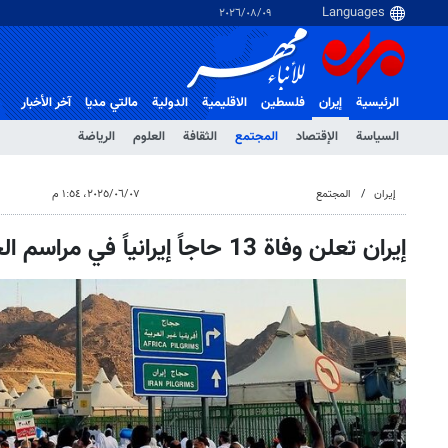
٠٩‏/٠٨‏/٢٠٢٦
الرئيسية
إيران
فلسطین
الاقلیمیة
الدولية
مالتي مدیا
آخر الأخبار
السياسة
الإقتصاد
المجتمع
الثقافة
العلوم
الرياضة
إيران
المجتمع
٠٧‏/٠٦‏/٢٠٢٥، ١:٥٤ م
إيران تعلن وفاة 13 حاجاً إيرانياً في مراسم الحج حتى الآن