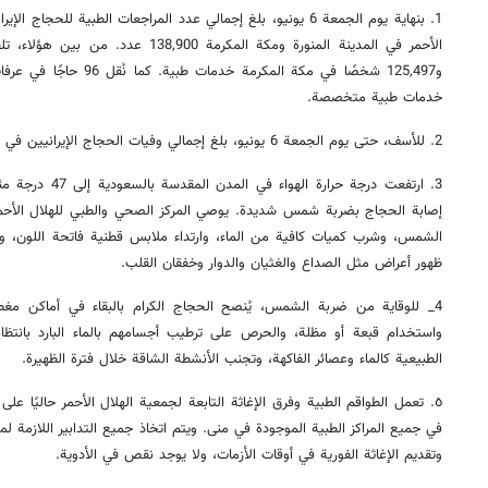
1. بنهاية يوم الجمعة 6 يونيو، بلغ إجمالي عدد المراجعات الطبية للحجا
خدمات طبية متخصصة.
2. للأسف، حتى يوم الجمعة 6 يونيو، بلغ إجمالي وفيات الحجاج الإيرانيين في حج التمتع لعام 2025، 13 حالة.
3. ارتفعت درجة حرارة
إصابة الحجاج بضربة شمس شديدة. يوصي المركز الصحي والطبي للهلال الأحم
الشمس، وشرب كميات كافية من الماء، وارتداء ملابس قطنية فاتحة اللون، وا
ظهور أعراض مثل الصداع والغثيان والدوار وخفقان القلب.
4_ للوقاية من ضربة الشمس، يُنصح الحجاج الكرام بالبقاء في أماكن مغطاة
واستخدام قبعة أو مظلة، والحرص على ترطيب أجسامهم بالماء البارد بانتظام
الطبيعية كالماء وعصائر الفاكهة، وتجنب الأنشطة الشاقة خلال فترة الظهيرة.
٥. تعمل الطواقم الطبية وفرق الإغاثة التابعة لجمعية الهلال الأحمر حاليًا ع
في جميع المراكز الطبية الموجودة في منى. ويتم اتخاذ جميع التدابير اللازمة
وتقديم الإغاثة الفورية في أوقات الأزمات، ولا يوجد نقص في الأدوية.