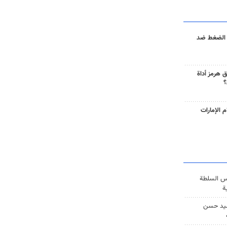
 الضغط ضد
 هرمز أداة
؟
 الإمارات
س السلطة
ة
يد حسن