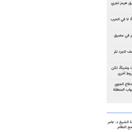
ق هرمز تجري
ً؛ لا في الحرب
وم في مضيق
 لامِرد تمّ
ت وشيكاً، لكن
وط أخرى
لدفاع الجوي
واب المنطقة
 الشيخ د. عامر
مح النظام