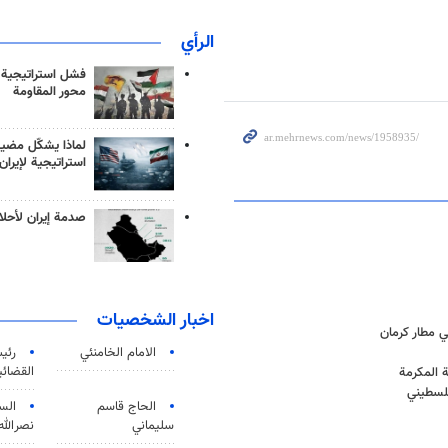
الرأي
فشل استراتيجية
محور المقاومة
لماذا يشكّل مضيق
استراتيجية لإيران
صدمة إيران لأحلام
اخبار الشخصيات
 مطار كرمان
الامام الخامنئي
رئی
القضائی
 المكرمة
فلسطيني
الحاج قاسم
الس
سليماني
نصرالله