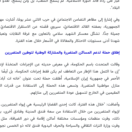
غبار على رداء قائد الثورة الاسلامية. لم يسمح الشعب، بل ولن يسمح، لعدوٍّ
البلاد".
وفي إشارةٍ إلى مظاهر التضامن الاجتماعيّ في حرب الاثني عشر يومًا، أشارت مها
الجمهورية، بصفته القائد الاقتصاديّ، سيروي قصّته عن الاستقرار الاقتصاديّ 
جميلة جدًّا. تشكّل معسكر الشهيد سلامي بالتعاون مع غرفة النقابات وتعبئة 
شهدنا أدنى مستويات الاحتكار والمغالاة في الأسعار خلال هذه الفترة.
إطلاق حملة لدعم المساكن المتضررة والمشاركة الوطنية لتوطين المتضررين
وقالت المتحدث باسم الحكومة، في معرض حديثه عن الإجراءات المتخذة لإدارة
"إن ما اكتمل هذا الإطار من التعاطف لم يكن فقط إجراءات الحكومة، بل أيضً
الأحمر في جمهورية إيران الإسلامية، أُطلقت حملة تحت عنوان "خانه ات آباد
منازل مواطنينا المتضررة. وتسعى هذه الحملة إلى الاستفادة من قدرات الش
المقيمين في الخارج لتسهيل عودة المتضررين إلى منازلهم.
وأضافت: "خلال هذه الفترة، كانت إحدى القضايا الرئيسية هي إيواء المتضررين. ف
لإيواء المتضررين من خلال الاستفادة من سعة فندق المدينة وفنادق أخرى، ب
ذلك، وفرت منظمات ومؤسسات مختلفة أماكن إقامة في دور الضيافة، مثل دار ا
وفرت وزارة التراث الثقافي والسياحة والحرف اليدوية فندق لاله ذو الخمس نجوم 