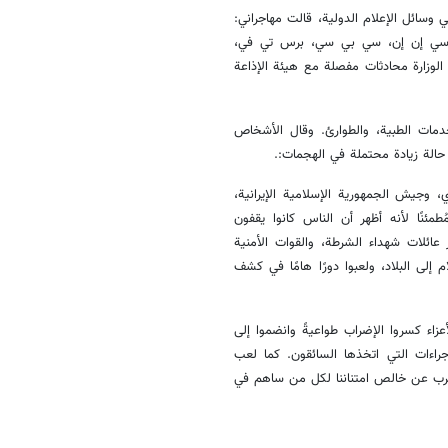
وسائل الإعلام الدولية، قالت مهاجراني:
ي، سي إن إن، سي بي سي، برس تي في،
 الوزارة محادثات مفصلة مع هيئة الإذاعة
خدمات الطبية، والطوارئ. وقال الأشخاص
لة زيادة محتملة في الهجمات:.
 وجيش الجمهورية الإسلامية الإيرانية،
مئنًا لأنه أظهر أن الناس كانوا يقفون
ر عائلات شهداء الشرطة، والقوات الأمنية
 إلى البلاد، ولعبوا دورًا هامًا في كشف
عزاء كسروا الإضراب طواعيةً وانضموا إلى
راءات التي اتخذها السائقون. كما لعب
ن نعرب عن خالص امتناننا لكل من ساهم في