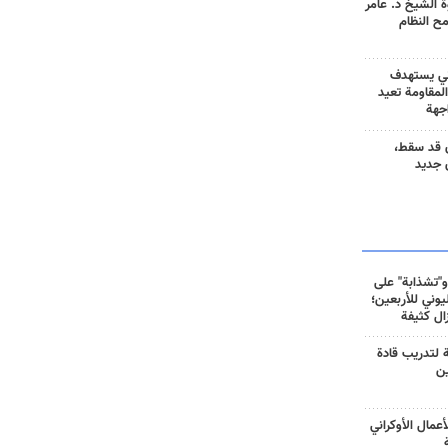
 الشيخ د. عامر
مح النظام
ني يستهدف
المقاومة تعيد
جهة
 قد سقط،
 جديد
و"تشذابة" على
وني للأربعين؛
زال كثيفة
ة لتدريب قادة
ين
أعمال الأوكراني