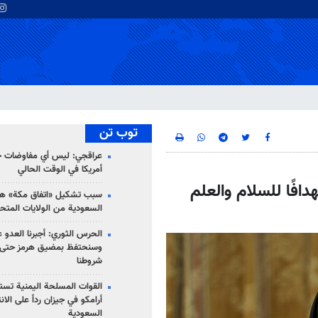
توب تن
عراقجي: ليس أي مفاوضات ج
أمريكا في الوقت الحالي
افًا للسلام والعلم
سبب تشكيل «اتفاق مكة» هو
السعودية من الولايات المتح
الحرس الثوري: أجبرنا العدو ع
وسنحتفظ بمضيق هرمز حتى 
شروطنا
القوات المسلحة اليمنية تس
أرامكو في جيزان رداً على الان
السعودية