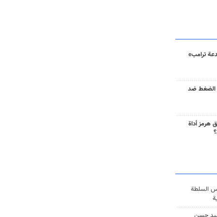
دعة ترامب»
 الضغط ضد
 هرمز أداة
؟
س السلطة
ة
يد حسن