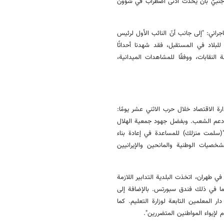
 أجنبيّ بأن يُحدث أدنى اضطراب في شؤون
جراني: "إلى جانب أنّ النائب الأول لرئيس
للبلاد في المستقبل، فقد شهدنا أحداثًا
النقابات، ووفقًا للمشاهدات الميدانية،
 الاقتصاد خلال حرب الاثني عشر يومًا:
ا دعم الشعب. وبفضل جهود جمعية الهلال
"(سلمت منزلك) للمساعدة في إعادة بناء
خصيات الوطنية والمانحين والإيرانيين
ي طهران، اتخذت البلدية التدابير اللازمة
ما في ذلك فندق سبورتس. بالإضافة إلى
لمعلمين التابعة لوزارة التعليم. كما
لإيواء المواطنين المتضررين".