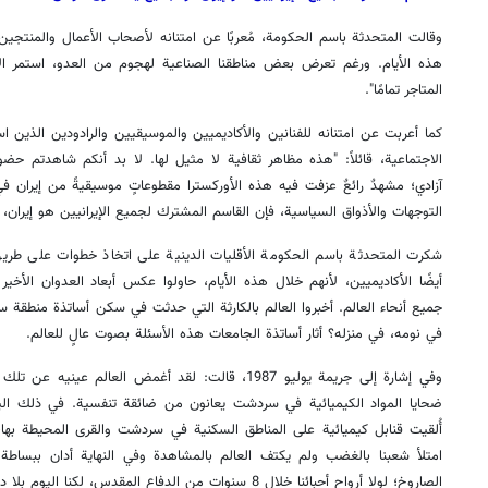
وقالت المتحدثة باسم الحكومة، مُعربًا عن امتنانه لأصحاب الأعمال والمنتجين:
هذه الأيام. ورغم تعرض بعض مناطقنا الصناعية لهجوم من العدو، استمر ال
المتاجر تمامًا".
كما أعربت عن امتنانه للفنانين والأكاديميين والموسيقيين والرادودين الذين 
الاجتماعية، قائلاً: "هذه مظاهر ثقافية لا مثيل لها. لا بد أنكم شاهدتم حض
آزادي؛ مشهدٌ رائعٌ عزفت فيه هذه الأوركسترا مقطوعاتٍ موسيقيةً من إيران 
التوجهات والأذواق السياسية، فإن القاسم المشترك لجميع الإيرانيين هو إيران، 
شكرت المتحدثة باسم الحكومة الأقليات الدينية على اتخاذ خطوات على طريق 
أيضًا الأكاديميين، لأنهم خلال هذه الأيام، حاولوا عكس أبعاد العدوان الأخ
جميع أنحاء العالم. أخبروا العالم بالكارثة التي حدثت في سكن أساتذة منطقة 
في نومه، في منزله؟ أثار أساتذة الجامعات هذه الأسئلة بصوت عالٍ للعالم.
وفي إشارة إلى جريمة يوليو 1987، قالت: لقد أغمض العالم ع
ضحايا المواد الكيميائية في سردشت يعانون من ضائقة تنفسية. في ذلك اليوم،
أُلقيت قنابل كيميائية على المناطق السكنية في سردشت والقرى المحيطة بها، و
امتلأ شعبنا بالغضب ولم يكتف العالم بالمشاهدة وفي النهاية أدان ببساطة.
الصاروخ؛ لولا أرواح أحبائنا خلال 8 سنوات من الدفاع المقدس، لكنا اليوم بلا دفاع.