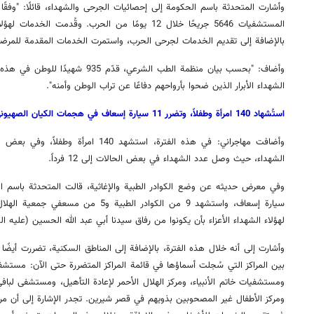
وأشارت المتحدثة باسم الحكومة إلى إحصائيات الجرحى والشهداء، قائلًا: "وفقً
المستشفيات 5646 جريحًا خلال 12 يومًا من الحرب. وقُد
بالإضافة إلى تقديم الخدمات لجرحى الحرب، واستمرت الخدمات المقدمة للمرضى 
وأضاف: "بحسب بيان منظمة الطب الشرعي، 
الشهداء الأبرار الذين ضحوا بأرواحهم دفاعًا عن تراب الوطن وأمنه".
استُشهاد 140 امرأة وطفلاً، وتضرر 11 سيارة إسعاف في هجمات الكيان الصهيوني
وأضافت مهاجراني: في هذه الفترة، استشهد 40
الشهداء، حيث وصل عدد الشهداء في بعض الحالات إلى 12 فرداً.
سيارة إسعاف، واستشهد 9 من الكوادر الطبية 
لهؤلاء الشهداء الأعزاء بأن يكونوا من رفاق سيدنا أبي عبد الله الحسين (عليه ال
وأشارت إلى أنه خلال هذه الفترة، بالإضافة إلى المناطق السكنية، تضررت أيضًا
بين المراكز التي سُجلت أسماؤها في قائمة المراكز المتضررة حتى الآن: مس
ومستشفيات خاتم الأنبياء، ومركز الهلال الأحمر لإعادة التأهيل، ومستشفى لباف
ومركز الأطفال غير المصحوبين بذويهم في قصر شيرين. تجدر الإشارة إلى أن مر