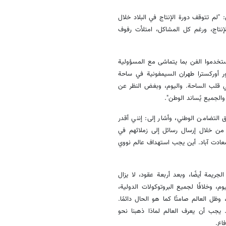
 "لم تتوقف دورة الإنتاج في البلاد خلال
إنتاج، ورغم كل المشاكل، امتلأت رفوف
استخدموا الفن بما يتماشى مع المسؤولية
ور أوركسترا طهران السيمفونية في ساحة
في قلب الساحة. واليوم، وبغض النظر عن
والجميع يُساند الوطن".
التضامن الوطني، وأشار إلى: إنني أقدر
ير من خلال إرسال رسائل إلى زملائهم في
سعادت آباد. أين يجب استهداف عالم نووي
ينيه عن تلك الجريمة أيضًا، وبعد أربعة عقود، لا يزال
 وخلافًا لجميع البروتوكولات الدولية،
ظل العالم صامتًا كما هو الحال دائمًا.
 يجب أن يعرف العالم لماذا ذهبنا نحو