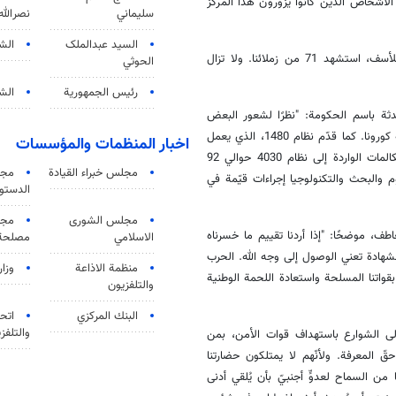
أشخاص الذين كانوا يزورون هذا المركز
سليماني
نصرالله
السید عبدالملک
الش
وأضافت: كان الهجوم على سجن إيفين من الجرائم الصارخة التي وقعت، وللأسف، استشهد 71 من زملائنا. ولا تزال
الحوثي
رئيس الجمهورية
الشي
دثة باسم الحكومة: "نظرًا لشعور البعض
بالقلق والتوتر، أُعيد تفعيل نظام 4030، الذي كان له تجربة ناجحة خلال جائحة كورونا. كما قدّم نظام 1480، الذي يعمل
اخبار المنظمات والمؤسسات
بمثابة "صوت المستشار"، استشارات نفسية للمواطنين. وبلغ إجمالي عدد المكالمات الواردة إلى نظام 4030 حوالي 92
مجلس خبراء القيادة
مجل
 والبحث والتكنولوجيا إجراءات قيّمة في
الدستو
مجلس الشورى
مجم
طف، موضحًا: "إذا أردنا تقييم ما خسرناه
الاسلامي
مصلحة 
 الشهادة تعني الوصول إلى وجه الله. الحرب
منظمة الاذاعة
وزار
 بقواتنا المسلحة واستعادة اللحمة الوطنية
والتلفزیون
البنك المركزي
اتحا
والتلفز
لى الشوارع باستهداف قوات الأمن، بمن
قّ المعرفة. ولأنّهم لا يمتلكون حضارتنا
ا من السماح لعدوٍّ أجنبيّ بأن يُلقي أدنى