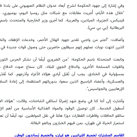
وفي إشارة إلى جهود الحكومة لشرح أبعاد عدوان النظام الصهيوني على بلدنا في 
"خلال هذه الأيام، أُجريت مقابلات مع شبكات مثل روسيا اليوم، يوميور
فينيكس، الجزيرة، الميادين، والعربية. كما أجرى وزير الخارجية والمتحدث باسم
البريطانية (بي بي سي).
وأضافت: "أعتبر من واجبي تقدير جهود الهلال الأحمر، وخدمات الإطفاء، وال
الذين انتهت نوبات عملهم إنهم سيظلون حاضرين حتى وصول قوات جديدة في حا
وتابعت المتحدثة باسم الحكومة: "من الضروري أيضًا أن نشكر الحرس الثوري،
والقوات المسلحة الأخرى، والدفاع الجوي للبلاد. كان سماع صوت الدفاع مُط
بمسؤولية في الخنادق. يجب أن نُقبّل أيادي هؤلاء الأعزاء وأذرعهم. كما نُقدّ
والعسكرية، وأعضاء الباسيج الذين سعوا، بدورياتهم المنتظمة، إلى إعادة السلام
الإرهابيين والجواسيس".
وأشارت إلى أننا كنا في وضع شهد إضرابًا لسائقي الشاحنات، وقالت: "هؤلاء الأ
أسطول الخدمة.. كان توصيل الوقود والمواد الغذائية الأساسية من أهم الإج
سائقو الحافلات وقاطرات القطارات دورًا هامًا في نقل المواطنين. نود أيضًا أ
استمرار الحياة في طهران، بمن فيهم الخبازون وبائعو البقالة.
القاسم المشترك لجميع الإيرانيين هو إيران، والجميع يُساندون الوطن