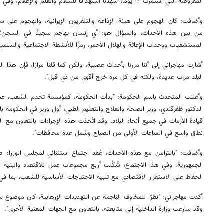
المفروضة التي استمرت ١٢ يومًا، شهدنا استهدافًا للسلام والعلم والإعلام، وفي هذه الأيام شهدنا مآسي أدهشت العالم.
وأضافت: كان الهجوم على هيئة الإذاعة والتلفزيون الإيرانية، والهجوم على
من بين هذه الأحداث، والسؤال هو: أي إنسان يهاجم سجينًا في السجن؟ ل
المستشفيات ووحدات الإغاثة والهلال الأحمر، رمزًا للأنشطة الاجتماعية والسلم
أشارت مهاجراني إلى أننا مررنا بأحداث عصيبة، ولكن كما قلنا مرارًا، فإن هذا ال
البلد مرات عديدة، ولكنه في كل مرة خرج أقوى من ذي قبل".
وأعلنت المتحدث باسم الحكومة: "بدأت الحكومة، كمؤسسة تخدم الشعب، عملها
الدكتور ظفرقندي، وزير الصحة والعلاج والتعليم الطبي، أول وزير في الحكومة ب
قيادة الأزمات في جميع أنحاء البلاد. وقد اتُخذت هذه الإجراءات بالتعاون مع ال
نطاق واسع في الساعات الأولى من الصباح وشمل عدة محافظات".
وأضافت: "بالتزامن مع هذه الأحداث، عُقد اجتماع استثنائي لمجلس الوزراء صب
الجمهورية. وفي هذا الاجتماع، شُكِّلت أربع مجموعات عمل للاقتصاد والبنية 
الحفاظ على الاستقرار الاقتصادي مع تلبية الاحتياجات الأساسية للشعب، بما في 
أكدت مهاجراني: "نظرًا للمخاوف الناجمة عن التهديدات الإرهابية، كان موضوع س
وقد سارعت وزارة الداخلية إلى متابعته، بالتعاون مع الجهات المعنية الأخرى".