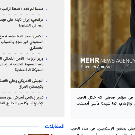
عندما لم تعد «خدعة ترامب» 
عراقجي: إيران ثابتة على عهده
رغم كل الضغوط
الكعبي: خيار الدبلوماسية مع 
السعودي غير مجدٍ والصواب ه
العسكري
وزير الزراعة: الأمن الغذائي ل
رغم الضغوط الخارجية.. إيران
المعركة الاقتصادية
الجيش الأمريكي يخلي قاعدة 
بكردستان العراق
تقرير إعلامي أميركي عن مسع
ثاء في مؤتمر صحفي انه خلال الحرب
لإخراج أميركا من الخليج الف
هدافًا للسلام والعلم والإعلام، كما شهدنا مآسي أدهشت
المقابلات
حفي بحضور الإعلاميين: في هذه الحرب