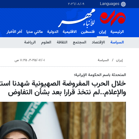
٠٩‏/٠٨‏/٢٠٢٦
الرئيسية
إيران
فلسطین
الاقلیمیة
الدولية
مالتي مدیا
آخر الأخبار
السياسة
الإقتصاد
المجتمع
الثقافة
العلوم
الرياضة
إيران
السياسة
٠١‏/٠٧‏/٢٠٢٥، ١١:٢٥ ص
المتحدثة باسم الحكومة الإيرانية؛
خلال الحرب المفروضة الصهيونية شهدنا استهد
والإعلام..لم نتخذ قرارا بعد بشأن التفاوض