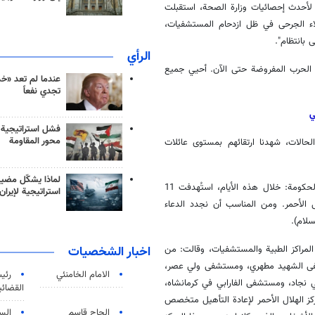
ا لأحدث إحصائيات وزارة الصحة، استقبلت
مت الخدمات لهؤلاء الجرحى في ظل ازدحام المستشفيات،
بانتظام".
الرأي
قدّم 935 شهيدًا للوطن في هذه الحرب المفروضة حتى الآن. أحيي جميع
عندما لم تعد «خ
تجدي نفعاً
فشل استراتيجية
محور المقاومة
1 امرأة وطفلاً، وفي بعض الحالات، شهدنا ارتقائهم بمستوى عائلات
لماذا يشكّل مضيق
وفي معرض حديثه عن وضع الكوادر الطبية والإغاثية، قالت المتحدثة باسم الحكومة: خلال هذه الأيام، استُهدفت 11
استراتيجية لإيران
و5 من مسعفي جمعية الهلال الأحمر. ومن المناسب أن نجدد الدعاء
سلام).
اخبار الشخصيات
 المراكز الطبية والمستشفيات، وقالت: من
تشفى الشهيد مطهري، ومستشفى ولي عصر،
الامام الخامنئي
رئی
ي نجاد، ومستشفى الفارابي في كرمانشاه،
القضائی
كز الهلال الأحمر لإعادة التأهيل متخصص
الحاج قاسم
الس