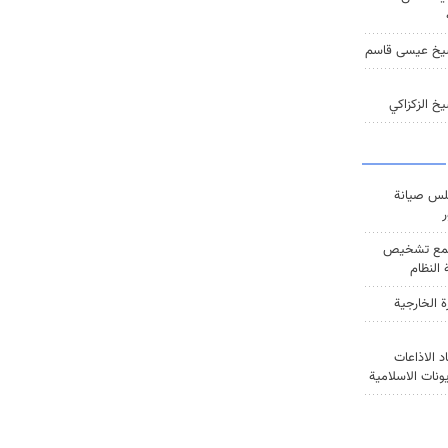
يخ عيسى قاسم
خ الزكزاكي
س صيانة
ر
ع تشخيص
النظام
ة الخارجية
د الاذاعات
يونات الاسلامية