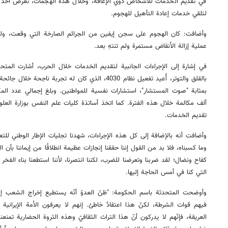
في تقديم الخدمات للأشخاص ذوي الإعاقة، وخلال هذه الهجمات، تعرض أحد ال
لتلقي خدمات إعادة التأهيل للهجوم.
عملية إزالة الأنقاض مستمرة ولم تنتهِ بعد.
في إشارة إلى الإجراءات الجانبية لتقديم الخدمات خلال الحرب، أشارت المتح
ألف مكالمة خلال هذه الفترة. كما اتخذ أساتذة كليات علم النفس بوزارة العلوم
تقديم الخدمات.
وأضافت أنه بالإضافة إلى كل هذه الإجراءات، شهدنا تجليات الإطار الوطني للتعا
وما كسبناه، فلا بد من القول إننا حققنا إنجازات عظيمة انطلاقًا من إيماننا بأن
كفاح ونضال؛ لقد ضربنا وتعرضنا للضرب، لكننا انتصرنا، لأننا استطعنا بناء الفخر
التي كنا في أمس الحاجة إليها.
وأوضحت المتحدثة باسم الحكومة: "ظنّ العدوّ أنّه يستطيع إخراج الشعب إ
فيهم قوات الشرطة، لكنّ هذا اعتقادٌ خاطئ. إنهم لا يعرفون الأمة الإيرانية ح
العريقة، فإنّهم لا يدركون أنّ هذا التراث الثقافيّ وهذه الثروة الحضارية تمنعن