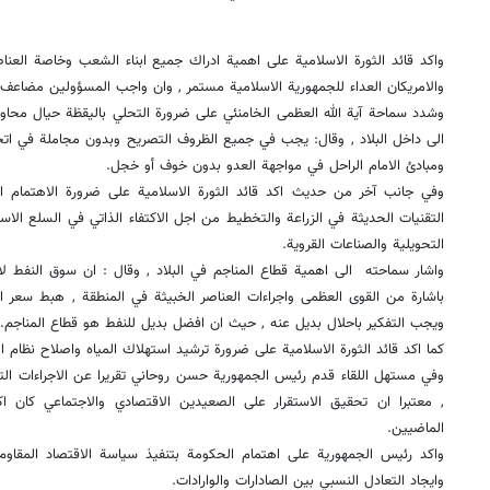
واكد قائد الثورة الاسلامية على اهمية ادراك جميع ابناء الشعب وخاصة العناص
والامريكان العداء للجمهورية الاسلامية مستمر , وان واجب المسؤولين مضاعف
وشدد سماحة آية الله العظمى الخامنئي على ضرورة التحلي باليقظة حيال محاو
الى داخل البلاد , وقال: يجب في جميع الظروف التصريح وبدون مجاملة في اتخاذ
ومبادئ الامام الراحل في مواجهة العدو بدون خوف أو خجل.
وفي جانب آخر من حديث اكد قائد الثورة الاسلامية على ضرورة الاهتمام ال
التقنيات الحديثة في الزراعة والتخطيط من اجل الاكتفاء الذاتي في السلع الاسا
التحويلية والصناعات القروية.
واشار سماحته الى اهمية قطاع المناجم في البلاد , وقال : ان سوق النفط ل
باشارة من القوى العظمى واجراءات العناصر الخبيثة في المنطقة , هبط سعر الب
ويجب التفكير باحلال بديل عنه , حيث ان افضل بديل للنفط هو قطاع المناجم.
كما اكد قائد الثورة الاسلامية على ضرورة ترشيد استهلاك المياه واصلاح نظام الا
وفي مستهل اللقاء قدم رئيس الجمهورية حسن روحاني تقريرا عن الاجراءات ال
, معتبرا ان تحقيق الاستقرار على الصعيدين الاقتصادي والاجتماعي كان اك
الماضيين.
واكد رئيس الجمهورية على اهتمام الحكومة بتنفيذ سياسة الاقتصاد المقاوم , 
وايجاد التعادل النسبي بين الصادارات والوارادات.