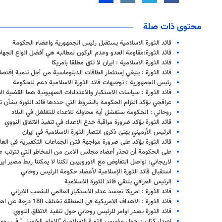
محتوى ذات صلة
قائد الثورة الاسلامية يستقبل رئيس الجمهورية واعضاء الحكومة
قائد الثورة:مقاومة العدو وعدم الركون لمطالبه هي أفضل انواع الجهاد
قائد الثورة الاسلامية : ايران لا تثق مطلقا بامريكا
قائد الثورة : ينبغي إستثمار الطاقات الدبلوماسية من أجل تنمية إقتصاد 
رئيس الجمهورية : توجيهات قائد الثورة الاسلامية دعم للحكومة
قائد الثورة : سياسات الاستكبار والاعتداءات الصهيونية هما القضية ا
عراقجي يؤكد التزام الحكومة بالشروط التي حددها قائد الثورة بشأن تنف
روحاني : الحكومة ستفشل أية محاولة للاعداء للتغلغل في البلاد
قائد الثورة يؤكد ضرورة مراقبة خدع الاعداء في تنفيذ الاتفاق النووي
الرئيس الأرميني يهنئ ذكرى انتصار الثورة الاسلامية في ايران
قائد الثورة يؤكد على ضرورة مواجهة فتن الجماعات التكفيرية في العا
على الحكومة أن تحذر أعضاء مجلس الامن من المخاطر التي تترتب عل
لاريجاني: نواصل التفاوض مع الاوروبيين لكننا لا يمكننا ربط مصير اير
استقبال قائد الثورة الإسلامية لأعضاء حكومة الرئيس روحاني
الرئيس العراقي يلتقي قائد الثورة الاسلامية
قائد الثورة : امريكا تجسد عداء الاستكبار العالمي للشعب الايراني
قائد الثورة : الاهداف الامريكية في المنطقة تختلف 180 درجة عن اهداف ايران
قائد الثورة يصدر اوامر للرئيس روحاني حول تنفيذ الاتفاق النووي
إصدار كتابين حول مؤسس الثورة الإسلامية "الإمام الخميني" في روسي