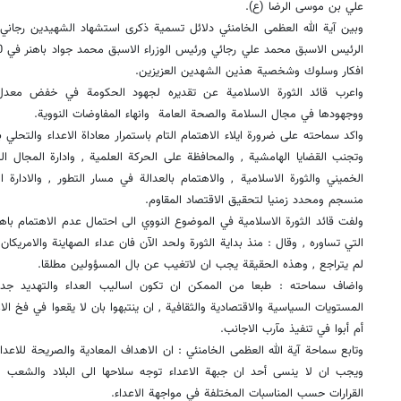
علي بن موسى الرضا (ع).
وبين آية الله العظمى الخامنئي دلائل تسمية ذكرى استشهاد الشهيدين رجاني
افكار وسلوك وشخصية هذين الشهدين العزيزين.
واعرب قائد الثورة الاسلامية عن تقديره لجهود الحكومة في خفض معدل 
ووجهودها في مجال السلامة والصحة العامة وانهاء المفاوضات النووية.
واكد سماحته على ضرورة ايلاء الاهتمام التام باستمرار معاداة الاعداء والتحلي 
وتجنب القضايا الهامشية , والمحافظة على الحركة العلمية , وادارة المجال ا
الخميني والثورة الاسلامية , والاهتمام بالعدالة في مسار التطور , والادارة ا
منسجم ومحدد زمنيا لتحقيق الاقتصاد المقاوم.
ولفت قائد الثورة الاسلامية في الموضوع النووي الى احتمال عدم الاهتمام با
التي تساوره , وقال : منذ بداية الثورة ولحد الآن فان عداء الصهاينة والامريكان 
لم يتراجع , وهذه الحقيقة يجب ان لاتغيب عن بال المسؤولين مطلقا.
واضاف سماحته : طبعا من الممكن ان تكون اساليب العداء والتهديد جد
المستويات السياسية والاقتصادية والثقافية , ان ينتبهوا بان لا يقعوا في فخ الا
أم أبوا في تنفيذ مآرب الاجانب.
وتابع سماحة آية الله العظمى الخامنئي : ان الاهداف المعادية والصريحة للاعداء
ويجب ان لا ينسى أحد ان جبهة الاعداء توجه سلاحها الى البلاد والشعب , 
القرارات حسب المناسبات المختلفة في مواجهة الاعداء.