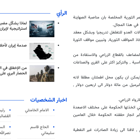
الرأي
ر الثورية المخلصة بان مناصبة الصهاينة
لماذا يشكّل مضيق
 في هذا المجال.
استراتيجية لإيران
لات العدو للتغلغل تدريجيا وبشكل معقد
 المواقف الثورية, وتبيين مواقف الثورة
صدمة إيران لأحلام
مضاعف بالقطاع الزراعي والاستفادة من
سية , والتركيز اكثر على القرى والصناعات
من الإخفاق في ال
الحصار البري على 
ايمكن ان يكون محل اطمئنان مطلقا لانه
رميل من مائة دولار الى اربعين دولار ,
اخبار الشخصيات
رواء الزراعي.
تي اتخذتها الحكومة على مختلف الاصعدة
الامام الخامنئي
رئی
بر انجاز حققته الحكومة خلال العامين
القضائی
الحاج قاسم
الس
لافتا الى زيادة الصادرات غير النفطية
سليماني
نصرالله