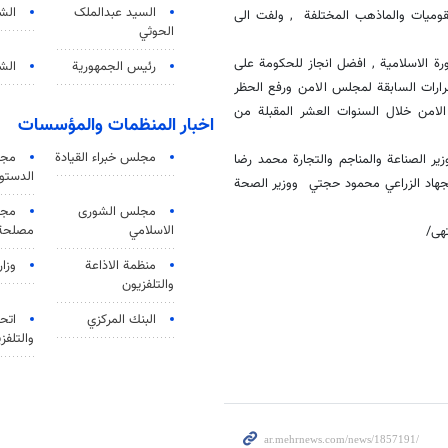
السید عبدالملک
الش
لقوميات والماذهب المختلفة , ولفت الى
الحوثي
رة الاسلامية , افضل انجاز للحكومة على
رئيس الجمهورية
الشي
قرارات السابقة لمجلس الامن ورفع الحظر
الامن خلال السنوات العشر المقبلة من
اخبار المنظمات والمؤسسات
مجلس خبراء القيادة
مجل
ير الصناعة والمناجم والتجارة محمد رضا
الدستو
الجهاد الزراعي محمود حجتي ووزير الصحة
مجلس الشورى
مجم
الاسلامي
مصلحة 
تهى/
منظمة الاذاعة
وزار
والتلفزیون
البنك المركزي
اتحا
والتلفز