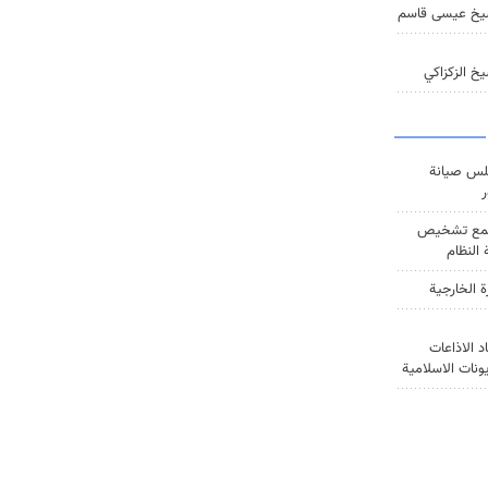
يخ عيسى قاسم
خ الزكزاكي
س صيانة
ر
ع تشخيص
النظام
ة الخارجية
د الاذاعات
يونات الاسلامية