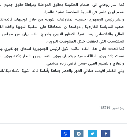
كما اشار روحاني الى اهتمام الحكومة بحقوق المواطنة ومراعاة حقوق جميع ا
تقدم ايران علميا في المرتبة السادسة عشرة عالميا.
واعتبر رئيس الجمهورية حصيلة المفاوضات النووية من خلال توجيهات قائدةالثو
صعيد السياسة الخارجية , موضحا ان المحافظة على التقنية النووية والغاء ال
المالي والاقتصادي بعد تنفيذ الاتفاق النووي واخراج ملف ايران من مجلس 
المكتسبات التي تحققت خلال المفاوضات النووية.
كما تحدث خلال هذا اللقاء النائب الاول لرئيس الجمهورية اسحاق جهانغيري ووز
نعمت زاده ووزير الطاقة حميد جيتجيان ووزير النفط بيجن نامدار زنكنه ووزير 
والعلاج والتعليم الطبي حسن قاضي زاده هاشمي.
وفي الختام اقيمت صلاتي الظهر والعصر جماعة بأمامة قائد الثورة الاسلامية./ان
رمز الخبر
1857191