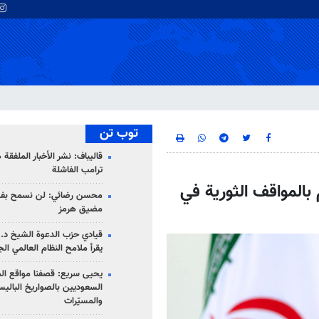
توب تن
قاليباف: نشر الأخبار الملفقة
ترامب الفاشلة
م بالمواقف الثورية في
محسن رضائي: لن نسمح بفتح
مضيق هرمز
قيادي حزب الدعوة الشيخ د. 
يقرأ ملامح النظام العالمي ال
يحيى سريع: قصفنا مواقع الم
السعوديين بالصواريخ الباليس
والمسيّرات