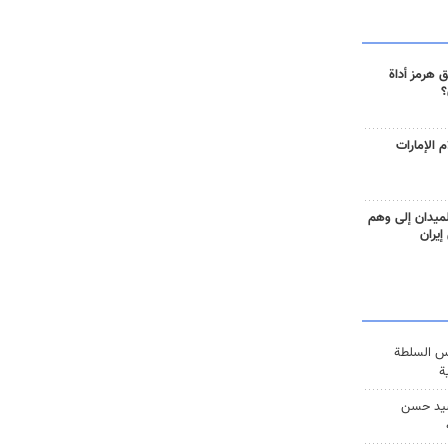
 هرمز أداة
؟
 الإمارات
ميدان إلى وهم
إيران
س السلطة
ة
يد حسن