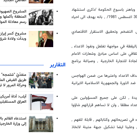
العالمي الجديد
 وباهنر باسبوع الحكومة /ذكرى استشهاد
المشروع الصهيو
المنطقة بأكملها و
الرئيس الاسبق محمد علي رجائي ورئيس الوزراء الاسبق محمد جواد باهنر في 30 اغسطس 1981/ , بانه يهدف الى احياء
رسم معادلة الموا
التضخم وتحقيق الاستقرار الاقتصادي
مشروع كسر إيران
وبدأت ولادة شرق
باليقظة في مواجهة تغلغل ونفوذ الاعداء ,
لثقافي على اساس مبادئ وشعارات الامام
لجادة للتجارة الخارجية , وصياغة برنامج
التقارير
منفذَيّ "شلمجه" 
هداف الاعداء واعتبرها من ضمن الهواجس
طريق الفيض الملي
ضد الثورة والجمهورية الاسلامية الايرانية
وحركة المرور لا ت
آيلب: أداة أمريكي
يدة , لكن على جميع المسؤولين على
العراق المستقبلي
عداء مطلقا , وان لا تساهم قراراتهم شاؤوا
استدعاء القائم بال
 في تصريحاتهم وكتاباتهم , قابلة للفهم ,
إلى وزارة الخارجية
وعلينا ايضا تشكيل جبهة متينة لاتخاذ