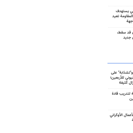
ني يستهدف
المقاومة تعيد
جهة
 قد سقط،
 جديد
و"تشذابة" على
وني للأربعين؛
زال كثيفة
ة لتدريب قادة
ين
أعمال الأوكراني