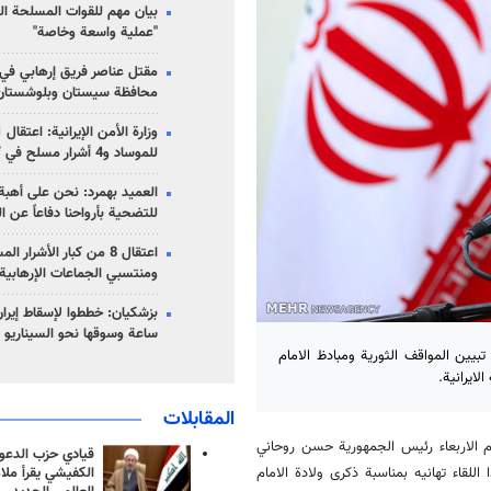
بيان مهم للقوات المسلحة ال
"عملية واسعة وخاصة"
مقتل عناصر فريق إرهابي في
محافظة سيستان وبلوشستان
للموساد و4 أشرار مسلح في كرمان
العميد بهمرد: نحن على أهبة 
للتضحية بأرواحنا دفاعاً عن ا
اعتقال 8 من كبار الأشرار 
ومنتسبي الجماعات الإرهابية
ساعة وسوقها نحو السيناريو 
تبيين المواقف الثورية ومبادظ الامام
ايرانية.
المقابلات
ليوم الاربعاء رئيس الجمهورية حسن روحاني
قيادي حزب الدعوة
الكفيشي يقرأ ملا
لقاء تهانيه بمناسبة ذكرى ولادة الامام