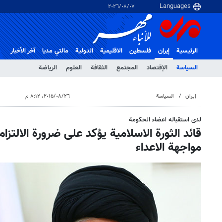
٠٧‏/٠٨‏/٢٠٢٦
الرئيسية
إيران
فلسطین
الاقلیمیة
الدولية
مالتي مدیا
آخر الأخبار
السياسة
الإقتصاد
المجتمع
الثقافة
العلوم
الرياضة
إيران
السياسة
٢٦‏/٠٨‏/٢٠١٥، ٨:١٢ م
لدى استقباله اعضاء الحكومة
قائد الثورة الاسلامية يؤكد على ضرورة الالتزا
مواجهة الاعداء