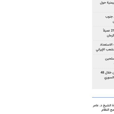
يمنية حول
 جنوب
وزارة الأمن الإيرانية: اعتقال 21 عميلاً
الاستعداد
لشعب الإيراني
المسلحين
بزشكيان: خططوا لإسقاط إيران خلال 48
السوري
 الشيخ د. عامر
مح النظام