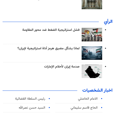
الرأي
فشل استراتيجية الضغط ضد محور المقاومة
لماذا يشكّل مضيق هرمز أداة استراتيجية لإيران؟
صدمة إيران لأحلام الإمارات
اخبار الشخصيات
الامام الخامنئي
رئیس السلطة القضائیة
الحاج قاسم سليماني
السيد حسن نصرالله