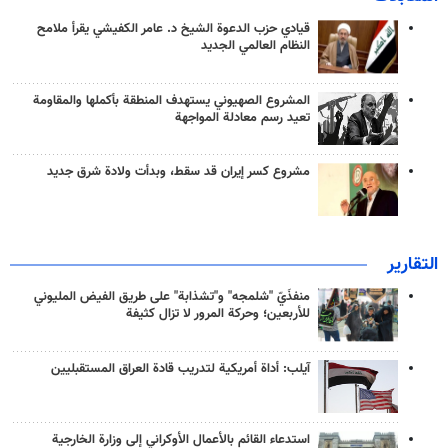
قيادي حزب الدعوة الشيخ د. عامر الكفيشي يقرأ ملامح
النظام العالمي الجديد
المشروع الصهيوني يستهدف المنطقة بأكملها والمقاومة
تعيد رسم معادلة المواجهة
مشروع كسر إيران قد سقط، وبدأت ولادة شرق جديد
التقارير
منفذَيّ "شلمجه" و"تشذابة" على طريق الفيض المليوني
للأربعين؛ وحركة المرور لا تزال كثيفة
آيلب: أداة أمريكية لتدريب قادة العراق المستقبليين
استدعاء القائم بالأعمال الأوكراني إلى وزارة الخارجية