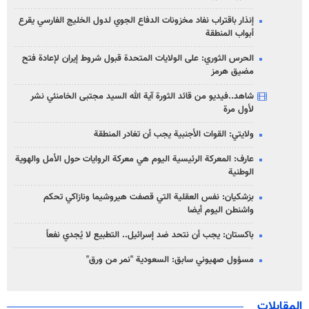
إنذار باقتراب نفاد مخزونات الدفاع الجوي لدول الخليج الفارسي يقرع
أبواب المنطقة
الحرس الثوري: على الولايات المتحدة قبول شروط إيران لإعادة فتح
مضيق هرمز
شاهد..فيديو من قائد الثورة آية الله السيد مجتبى الخامنئي نشر
لأول مرة
ولايتي: القوات الأجنبية يجب أن تغادر المنطقة
عارف: المعركة الرئيسية اليوم هي معركة الروايات حول الأمل والهوية
الوطنية
بزشكيان: نفس العقلية التي قصفت هيروشيما ونازاكي تحكم
واشنطن اليوم أيضا
باكستان: يجب أن نتحد ضد إسرائيل.. التطبيع لا يُجدي نفعاً
مسؤول صهيوني سابق: السعودية "نمر من ورق"
المقابلات