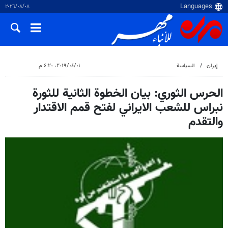
٠٨‏/٠٨‏/٢٠٢٦
إيران
السياسة
٠١‏/٠٤‏/٢٠١٩، ٤:٢٠ م
الحرس الثوري: بيان الخطوة الثانية للثورة
نبراس للشعب الايراني لفتح قمم الاقتدار
والتقدم