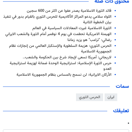
محتوى ذات صلة
قائد الثورة الاسلامية يصدر عفوا عن اكثر من 600 سجين
اللواء سلامي يدعو المراكز الأكاديمية للحرس الثوري بالقيام بدور في تنفيذ
بيان الخطوة الثانية
الثورة الاسلامية غيرت المعادلات السياسية في العالم
الهيمنة الامريكية تحطمت في يوم 4 نوفمبر أمام الثورة والشعب الايراني
رضائي: "ترامب" هو يزيد زماننا
الحرس الثوري: هزيمة السلطوية والإستكبار العالمي من إنجازات نظام
الجمهورية الاسلامية
لاريجاني: أمريكا تسعى لإيجاد شرخ بين الحكومة والشعب..
حرس الثورة الإسلامية: استراتيجية الوحدة ضمانة لهزيمة استراتيجية
العدو
الأركان الايرانية: لن نسمح بالمساس بنظام الجمهورية الاسلامية
سمات
ايران
الحرس الثوري
تعليقك