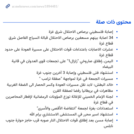
محتوى ذات صلة
إصابة فلسطيني برصاص الاحتلال شرق غزة
34 اصابة بينهم مسعفين برصاص الاحتلال قبالة السياج الفاصل شرق
قطاع غزة
عشرات الاصابات باعتداءات قوات الاحتلال على مسيرة العودة على حدود
قطاع غزة
اليمن..إطلاق صاروخي "زلزال1" على تجمعات قوى العدوان في قانية
البيضاء
استشهاد فتى فلسطيني وإصابة 3 آخرين جنوب غزة
مسيرات الجمعة في غزة لمواجهة "صفقة ترامب "
خالد البطش: لابد نقل مسيرات العودة وكسر الحصار الى الضفة الغربية
مظاهرات في بريطانيا رفضا لصفقة القرن
لجنة الإمام الخميني للإغاثة توزع المؤونات الرمضانية لإفطار المحاصرين
في قطاع غزة
استعدادات بغزة لجمعة "انتفاضة الأقصى والأسرى"
استشهاد اسير محرر في المستشفى الاستشاري برام الله
إصابة مسن بعد إطلاق قوات الاحتلال النار صوبه قرب حاجز حوارة جنوب
نابلس