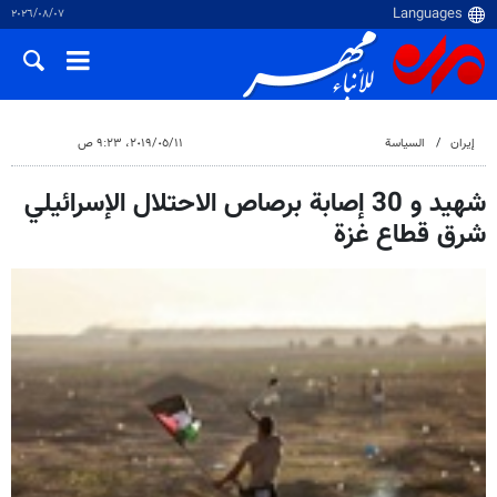
٠٧‏/٠٨‏/٢٠٢٦
إيران
السياسة
١١‏/٠٥‏/٢٠١٩، ٩:٢٣ ص
شهيد و 30 إصابة برصاص الاحتلال الإسرائيلي
شرق قطاع غزة