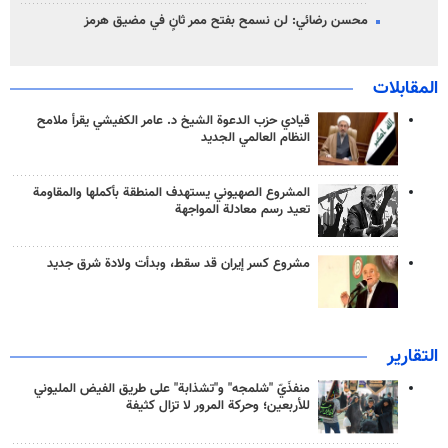
محسن رضائي: لن نسمح بفتح ممر ثانٍ في مضيق هرمز
المقابلات
قيادي حزب الدعوة الشيخ د. عامر الكفيشي يقرأ ملامح
النظام العالمي الجديد
المشروع الصهيوني يستهدف المنطقة بأكملها والمقاومة
تعيد رسم معادلة المواجهة
مشروع كسر إيران قد سقط، وبدأت ولادة شرق جديد
التقارير
منفذَيّ "شلمجه" و"تشذابة" على طريق الفيض المليوني
للأربعين؛ وحركة المرور لا تزال كثيفة