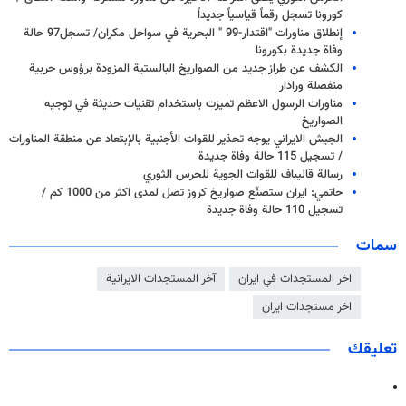
كورونا تسجل رقماً قياسياً جديداً
إنطلاق مناورات "اقتدار-99 " البحرية في سواحل مكران/ تسجل97 حالة
وفاة جدیدة بکورونا
الکشف عن طراز جديد من الصواريخ البالستية المزودة برؤوس حربية
منفصلة ورادار
مناورات الرسول الاعظم تميزت باستخدام تقنيات حديثة في توجيه
الصواريخ
الجيش الايراني يوجه تحذير للقوات الأجنبية بالإبتعاد عن منطقة المناورات
/ تسجيل 115 حالة وفاة جديدة
رسالة قالیباف للقوات الجوية للحرس الثوري
حاتمي: ايران ستصنّع صواريخ كروز تصل لمدى اكثر من 1000 كم /
تسجيل 110 حالة وفاة جديدة
سمات
اخر المستجدات في ايران
آخر المستجدات الايرانية
اخر مستجدات ايران
تعليقك