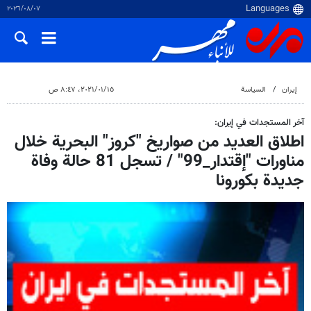
٠٧‏/٠٨‏/٢٠٢٦
إيران
السياسة
١٥‏/٠١‏/٢٠٢١، ٨:٤٧ ص
آخر المستجدات في إيران:
اطلاق العديد من صواريخ "كروز" البحرية خلال
مناورات "إقتدار_99" / تسجل 81 حالة وفاة
جدیدة بکورونا