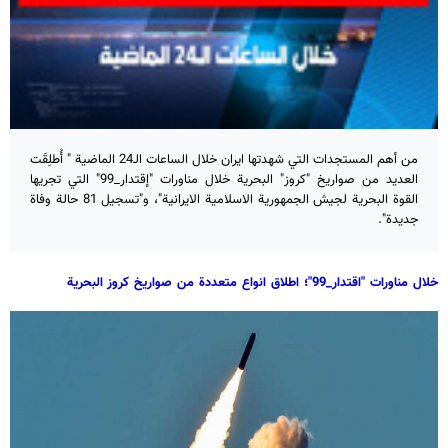
من أهم المستجدات التي شهدتها ايران خلال الساعات الـ24 الماضية " أُطلِقَت
العديد من صواريخ "كروز" البحرية خلال مناورات "إقتدار_99" التي تجريها
القوة البحرية لجيش الجمهورية الاسلامية الايرانية"، و"تسجيل 81 حالة وفاة
جديدة".
خلال مناورات "اقتدار_99"؛ اطلاق انواع متعددة من صواريخ كروز البحرية