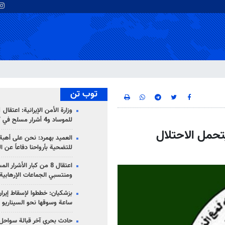
توب تن
للموساد و4 أشرار مسلح في كرمان
حمل الاحتلال
العميد بهمرد: نحن على أهبة 
للتضحية بأرواحنا دفاعاً عن ا
اعتقال 8 من كبار الأشرار 
ومنتسبي الجماعات الإرهابية
ساعة وسوقها نحو السيناريو 
حادث بحري آخر قبالة سواحل 