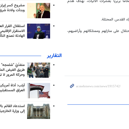
ما بربريا بعشرات الآليات، بهدف هدم
مشروع كسر إيران
وبدأت ولادة شرق
ء القدس المحتلة.
استقلال القرار الع
الاستقرار الإقليم
لال على منازلهم وممتلكاتهم وأراضيهم،
الهادئة تصنع التأث
التقارير
منفذَيّ "شلمجه" 
طريق الفيض الملي
وحركة المرور لا ت
آيلب: أداة أمريكي
العراق المستقبلي
استدعاء القائم بال
إلى وزارة الخارجية