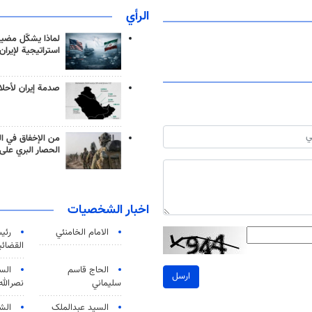
الرأي
لماذا يشكّل مضيق
استراتيجية لإيران
صدمة إيران لأحلام
من الإخفاق في ال
الحصار البري على 
اخبار الشخصيات
الامام الخامنئي
رئی
القضائی
الحاج قاسم
الس
ارسل
سليماني
نصرالله
السید عبدالملک
الش