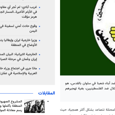
غريب آبادي: لم نُجرِ أي مفاو
في الأيام الأخيرة..المسار ال
هرمز مؤقت
وقوع حادث أمني لسفينة في
اليمن
وزيرا خارجية ايران وإيطاليا ي
الأوضاع في المنطقة
الخارجية الايرانية: البيان ال
إيران وعُمان في مرحلة الصياغ
ماذا جرى في اجتماع وزراء خا
العربية والإسلامية في عمّان؟
ضد أبناء شعبنا في سلوان بالقدس، هو
تلال ضد الفلسطينيين، بغية تهجيرهم
المقابلات
المشروع الصهيو
المنطقة بأكملها و
المحتلة تتصاعد بشكل أكثر همجية، حيث
رسم معادلة الموا