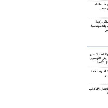
 قد سقط،
 جديد
راقي ركيزة
ي والدبلوماسية
ير
و"تشذابة" على
وني للأربعين؛
زال كثيفة
ة لتدريب قادة
ين
أعمال الأوكراني