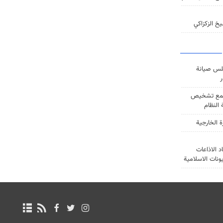
خ الزكزاكي
س صيانة
ر
ع تشخيص
النظام
ة الخارجية
د الاذاعات
يونات الاسلامية