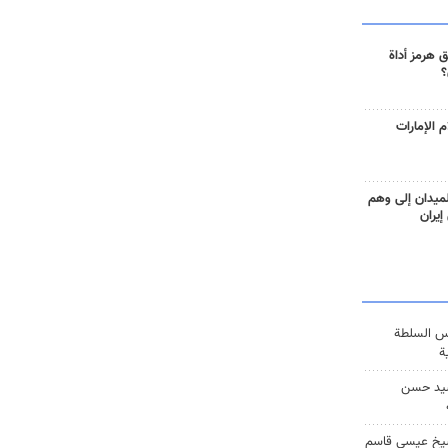
 هرمز أداة
؟
 الإمارات
ميدان إلى وهم
إيران
س السلطة
ة
يد حسن
يخ عيسى قاسم