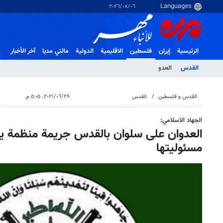
٠٦‏/٠٨‏/٢٠٢٦
الرئيسية
إيران
فلسطین
الاقلیمیة
الدولية
مالتي مدیا
آخر الأخبار
القدس
العدو
القدس و فلسطین
القدس
٢٩‏/٠٦‏/٢٠٢١، ٥:٠٥ م
الجهاد الاسلامي:
العدوان على سلوان بالقدس جريمة منظمة يت
مسئوليتها