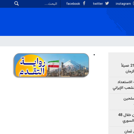
facebook
twitter
instagram
وزارة الأمن الإيرانية: اعتقال 21 عميلاً
الاستعداد
لشعب الإيراني
المسلحين
بزشكيان: خططوا لإسقاط إيران خلال 48
السوري
عُمان