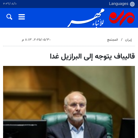
١٠‏/٠٨‏/٢٠٢٦
إيران
المجتمع
٣٠‏/٠٥‏/٢٠٢٥، ٨:١٣ م
قاليباف يتوجه إلى البرازيل غدا