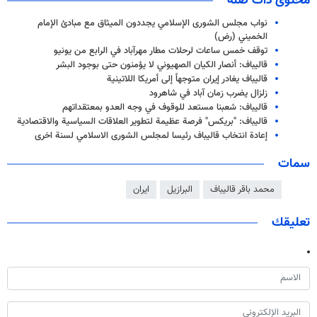
محتوى ذات صلة
نواب مجلس الشورى الإسلامي يجددون الميثاق مع مبادئ الإمام
الخميني (رض)
توقف خمس ساعات لرحلات مطار مهرآباد في الرابع من يونيو
قاليباف: أنصار الكيان الصهيوني لا يؤمنون حتى بوجود البشر
قاليباف يغادر إيران متوجهاً إلى أمريكا اللاتينية
زلزال يضرب زمان آباد في شاهرود
قاليباف: شعبنا مستعد للوقوف في وجه العدو بمعتقداتهم
قاليباف: "بريكس" فرصة عظيمة لتطوير العلاقات السياسية والاقتصادية
إعادة انتخاب قاليباف رئيسا لمجلس الشورى الاسلامي لسنة اخرى
سمات
محمد باقر قاليباف
البرازيل
ايران
تعليقك