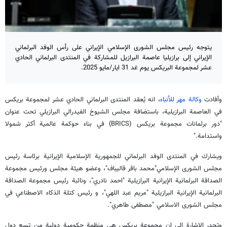
يتوجه رئيس مجلس الشورى الإسلامي الإيراني على رأس الوفد البرلماني
الإيراني إلى برازيليا عاصمة البرازيل للمشاركة في المنتدى البرلماني الحادي
عشر لمجموعة البريكس يوم غد 31 ايار/مايو 2025.
وأفادت
وكالة مهر للأنباء
، انه يُعقد المنتدى البرلماني الحادي عشر لمجموعة بريكس
في العاصمة البرازيلية، باستضافة مجلس الشيوخ الفيدرالي البرازيلي تحت عنوان
"دور برلمانات مجموعة بريكس (BRICS) في بناء حوكمة عالمية أكثر شمولا
واستدامة."
ويشارك في المنتدى الوفد البرلماني للجمهورية الإسلامية الإيرانية برئاسة رئيس
مجلس الشورى الإسلامي"محمد باقر قاليباف"، وعضو هيئة مجلس ورئيس مجموعة
الصداقة البرلمانية الإيرانية البرازيلية "احمد نادري"، ونائبة رئيس مجموعة الصداقة
البرلمانية الإيرانية البرازيلية "مريم عبد اللهي"، و رئيس كتلة الذكاء الاصطناعي في
مجلس الشورى الاسلامي "مصطفى طاهري".
وتجدر الاشارة الى ان مجموعة بريكس هي منظمة حكومية دولية من تسع دول