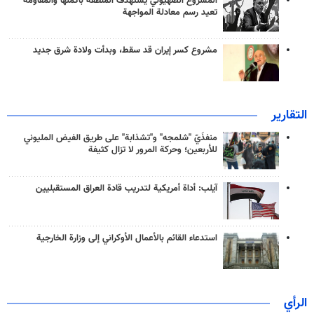
المشروع الصهيوني يستهدف المنطقة بأكملها والمقاومة
تعيد رسم معادلة المواجهة
مشروع كسر إيران قد سقط، وبدأت ولادة شرق جديد
التقارير
منفذَيّ "شلمجه" و"تشذابة" على طريق الفيض المليوني
للأربعين؛ وحركة المرور لا تزال كثيفة
آيلب: أداة أمريكية لتدريب قادة العراق المستقبليين
استدعاء القائم بالأعمال الأوكراني إلى وزارة الخارجية
الرأي