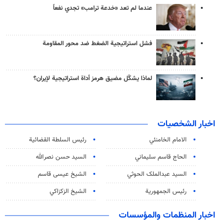
عندما لم تعد «خدعة ترامب» تجدي نفعاً
فشل استراتيجية الضغط ضد محور المقاومة
لماذا يشكّل مضيق هرمز أداة استراتيجية لإيران؟
اخبار الشخصيات
الامام الخامنئي
رئیس السلطة القضائیة
الحاج قاسم سليماني
السيد حسن نصرالله
السید عبدالملک الحوثي
الشيخ عيسى قاسم
رئيس الجمهورية
الشيخ الزكزاكي
اخبار المنظمات والمؤسسات