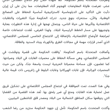
وصرحت المتحدثة باسم الحكومة: كما شهدنا خلال أيام الدفاع المقدس الاثني
عشر، تعرضت طاولة المفاوضات للهجوم أثناء المفاوضات، مما يدل على أن إيران
دأبت على التأكيد على الدبلوماسية كاستراتيجية أساسية للحفاظ على المصالح
الوطنية. والآن، سنتحرك بنهج جديد. تدرك الحكومة جيدًا التغيرات والتقلبات
الاقتصادية وتأثيرها على حياة الناس، ويتمثل نهجها في إدارة هذه التطورات بعناية
وتوجيهها على مسار الخطط الرئيسية للبلاد. ولهذا الغرض، عُقدت اجتماعات خاصة
لمراجعة الأوضاع الاقتصادية، بالإضافة إلى الاجتماع الخامس للمجلس الاقتصادي،
الذي أصدر قرارات مهمة في مجالات الطرق والكهرباء وبناء السدود والطاقة.
وأضافت المتحدثة باسم الحكومة: "وافقت الحكومة على قضية ونوقشت في
المجلس الاقتصادي، وهي مسألة الحفاظ على محميات الغابات في البلاد وصيانتها.
كما تعلمون، فإن مساحة محمياتنا الحرجية ليست واسعة جدًا، ولكن من حيث
المحميات الوراثية، فإن غابات الهيركانيا وغابات البلوط في زاغروس ذات قيمة عالية
جدًا".
وفي هذا الصدد، تمت الموافقة في اجتماع المجلس الاقتصادي على تشكيل فريق
عمل لحماية هذه الغابات ومنع أي ضرر يلحق بها. تُعد هذه القضية من القضايا
التي يتوقعها سكان المناطق الشمالية من البلاد ومصدر قلق للناشطين البيئيين.
وأكدت المتحدث باسم الحكومة: نأمل إن جهود الحكومة ستزيد من رضا الشعب