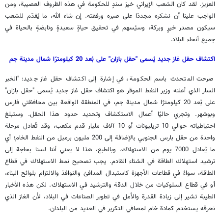
العزيز. لقد كان الشعب الإيراني خيرَ سندٍ للحكومة في هذه الظروف العصيبة، ومن
الواجب علينا أن نشكره مجددًا على صبره ورفقته. إن شاء الله، ما يُقدّم للشعب
سيكون مصدر خيرٍ وبركة، وسيُسهم في تحقيق حياةٍ سعيدةٍ ونابضةٍ بالحياة في
جميع أنحاء البلاد.
اكتشاف حقل غاز جديد يُسمى "حقل بازان" على بُعد 20 كيلومترًا شمال مدينة جم
صرحت المتحدث باسم الحكومة، في إشارة إلى اكتشاف حقل غاز جديد: "الخبر
السار الذي أعلنه وزير النفط الموقر هو اكتشاف حقل غاز جديد يُسمى "حقل بازان"
على بُعد 20 كيلومترًا شمال مدينة جم، في المنطقة الواقعة بين محافظتي فارس
وبوشهر. وتجري حاليًا أعمال الاستكشاف وتحديد حدود هذا الحقل. وستبلغ
احتياطياته حوالي 10 تريليونات أو 10 آلاف مليار قدم مكعب، وقد تُعادل مرحلة
واحدة من حقل بارس الجنوبي بالإضافة إلى 200 مليون برميل من النفط الخام؛ أي
ما يُعادل 7000 يوم من الاستهلاك. وبالطبع، هذا لا يعني أننا لسنا بحاجة إلى
ترشيد استهلاك الطاقة في الشتاء القادم. يجب تصحيح نمط الاستهلاك في قطاع
الطاقة، سواءً في قطاعات الأجهزة كاستبدال المدافئ والنوافذ والالتزام بلوائح البناء،
أو في قطاع السلوكيات من خلال الدقة والترشيد في الاستهلاك. لكن هذه الأخبار
الطيبة تشير إلى زيادة القدرة والأمل في تطوير الصناعات في البلاد، لأن الغاز الذي
نحرقه يستخدم كمادة خام لمصافي التكرير في العديد من البلدان.