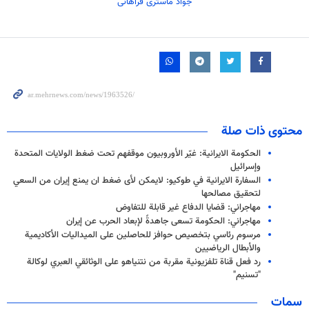
جواد ماستری فراهانی
محتوى ذات صلة
الحکومة الايرانية: غيّر الأوروبيون موقفهم تحت ضغط الولايات المتحدة
وإسرائيل
السفارة الايرانية في طوكيو: لایمكن لأى ضغط ان يمنع إيران من السعي
لتحقيق مصالحها
مهاجراني: قضايا الدفاع غير قابلة للتفاوض
مهاجراني: الحكومة تسعى جاهدةً لإبعاد الحرب عن إيران
مرسوم رئاسي بتخصيص حوافز للحاصلين على الميداليات الأكاديمية
والأبطال الرياضيين
رد فعل قناة تلفزيونية مقربة من نتنياهو على الوثائقي العبري لوكالة
"تسنيم"
سمات