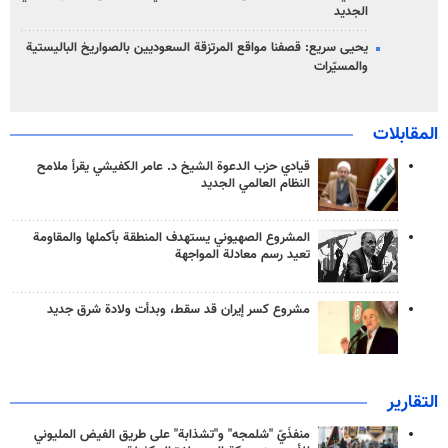
الجديد
يحيى سريع: قصفنا مواقع المرتزقة السعوديين بالصواريخ الباليستية
والمسيّرات
المقابلات
قيادي حزب الدعوة الشيخ د. عامر الكفيشي يقرأ ملامح
النظام العالمي الجديد
المشروع الصهيوني يستهدف المنطقة بأكملها والمقاومة
تعيد رسم معادلة المواجهة
مشروع كسر إيران قد سقط، وبدأت ولادة شرق جديد
التقارير
منفذَيّ "شلمجه" و"تشذابة" على طريق الفيض المليوني