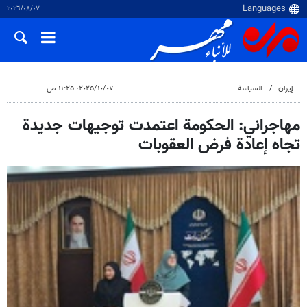
٠٧‏/٠٨‏/٢٠٢٦
إيران
السياسة
٠٧‏/١٠‏/٢٠٢٥، ١١:٢٥ ص
مهاجراني: الحكومة اعتمدت توجيهات جديدة
تجاه إعادة فرض العقوبات