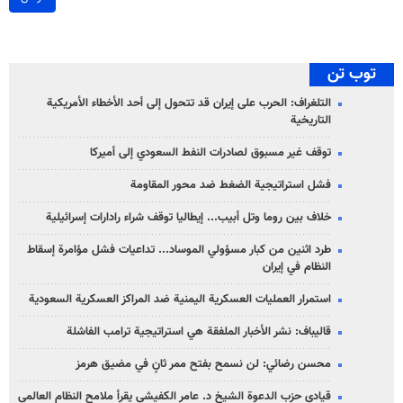
توب تن
التلغراف: الحرب على إيران قد تتحول إلى أحد الأخطاء الأمريكية
التاريخية
توقف غير مسبوق لصادرات النفط السعودي إلى أميركا
فشل استراتيجية الضغط ضد محور المقاومة
خلاف بين روما وتل أبيب... إيطاليا توقف شراء رادارات إسرائيلية
طرد اثنين من كبار مسؤولي الموساد... تداعيات فشل مؤامرة إسقاط
النظام في إيران
استمرار العمليات العسكرية اليمنية ضد المراكز العسكرية السعودية
قاليباف: نشر الأخبار الملفقة هي استراتيجية ترامب الفاشلة
محسن رضائي: لن نسمح بفتح ممر ثانٍ في مضيق هرمز
قيادي حزب الدعوة الشيخ د. عامر الكفيشي يقرأ ملامح النظام العالمي