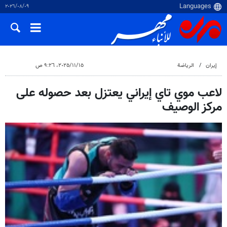
٠٩‏/٠٨‏/٢٠٢٦
إيران
الرياضة
١٥‏/١١‏/٢٠٢٥، ٩:٢٦ ص
لاعب موي تاي إيراني يعتزل بعد حصوله على
مركز الوصيف