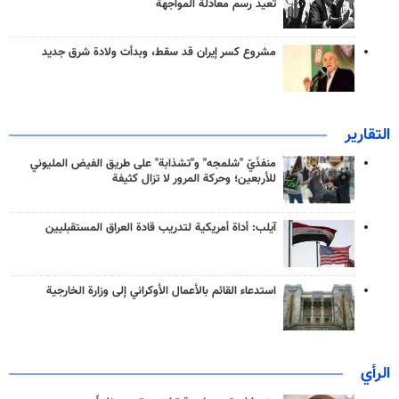
تعيد رسم معادلة المواجهة
مشروع كسر إيران قد سقط، وبدأت ولادة شرق جديد
التقارير
منفذَيّ "شلمجه" و"تشذابة" على طريق الفيض المليوني
للأربعين؛ وحركة المرور لا تزال كثيفة
آيلب: أداة أمريكية لتدريب قادة العراق المستقبليين
استدعاء القائم بالأعمال الأوكراني إلى وزارة الخارجية
الرأي