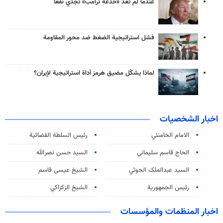
عندما لم تعد «خدعة ترامب» تجدي نفعاً
فشل استراتيجية الضغط ضد محور المقاومة
لماذا يشكّل مضيق هرمز أداة استراتيجية لإيران؟
اخبار الشخصيات
الامام الخامنئي
رئیس السلطة القضائیة
الحاج قاسم سليماني
السيد حسن نصرالله
السید عبدالملک الحوثي
الشيخ عيسى قاسم
رئيس الجمهورية
الشيخ الزكزاكي
اخبار المنظمات والمؤسسات