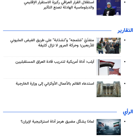
استقلال القرار العراقي ركيزة الاستقرار الإقليمي
والدبلوماسية الهادئة تصنع التأثير
التقارير
منفذَيّ "شلمجه" و"تشذابة" على طريق الفيض المليوني
للأربعين؛ وحركة المرور لا تزال كثيفة
آيلب: أداة أمريكية لتدريب قادة العراق المستقبليين
استدعاء القائم بالأعمال الأوكراني إلى وزارة الخارجية
الرأي
لماذا يشكّل مضيق هرمز أداة استراتيجية لإيران؟