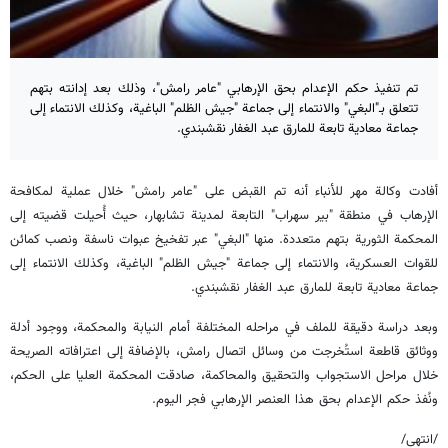
تم تنفيذ حكم الإعدام بحق الإرهابي "عامر رامش"، وذلك بعد إدانته بتهم
تتعلق بـ"البغي" والانتماء إلى جماعة "جيش الظلم" الباغية، وكذلك الانتماء إلى
جماعة معادية تابعة للمارق عبد الغفار نقشبندي.
أفادت وكالة مهر للأنباء أنه تم القبض على "عامر رامش" خلال عملية لمكافحة
الإرهاب في منطقة "بير سهراب" التابعة لمدينة تشابهار، حيث أُحيلت قضيته إلى
المحكمة الثورية بتهم متعددة. منها "البغي" عبر تفخيخ عبوات ناسفة ونصب كمائن
للقوات العسكرية، والانتماء إلى جماعة "جيش الظلم" الباغية، وكذلك الانتماء إلى
جماعة معادية تابعة للمارق عبد الغفار نقشبندي.
وبعد دراسة دقيقة للملف في مراحله المختلفة أمام النيابة والمحكمة، ووجود أدلة
ووثائق قاطعة استُخرجت من وسائل اتصال رامش، بالإضافة إلى اعترافاته الصريحة
خلال مراحل الاستجواب والتحقيق والمحاكمة، صادقت المحكمة العليا على الحكم،
ونُفذ حكم الإعدام بحق هذا العنصر الإرهابي فجر اليوم.
/انتهى/