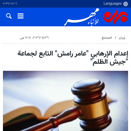
٠٦‏/٠٨‏/٢٠٢٦
إيران
المجتمع
٢٦‏/٠٤‏/٢٠٢٦، ٩:١٧ ص
إعدام الإرهابي "عامر رامش" التابع لجماعة
"جيش الظلم"