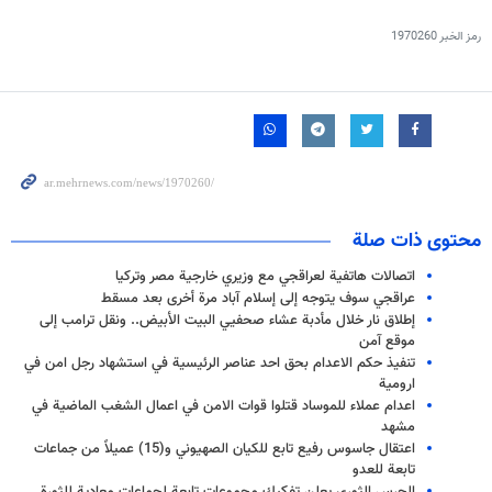
رمز الخبر
1970260
محتوى ذات صلة
اتصالات هاتفية لعراقجي مع وزيري خارجية مصر وتركيا
عراقجي سوف يتوجه إلى إسلام آباد مرة أخرى بعد مسقط
إطلاق نار خلال مأدبة عشاء صحفيي البيت الأبيض.. ونقل ترامب إلى
موقع آمن
تنفيذ حكم الاعدام بحق احد عناصر الرئيسية في استشهاد رجل امن في
ارومية
اعدام عملاء للموساد قتلوا قوات الامن في اعمال الشغب الماضية في
مشهد
اعتقال جاسوس رفيع تابع للكيان الصهيوني و(15) عميلاً من جماعات
تابعة للعدو
الحرس الثوري يعلن تفكيك مجموعات تابعة لجماعات معادية للثورة