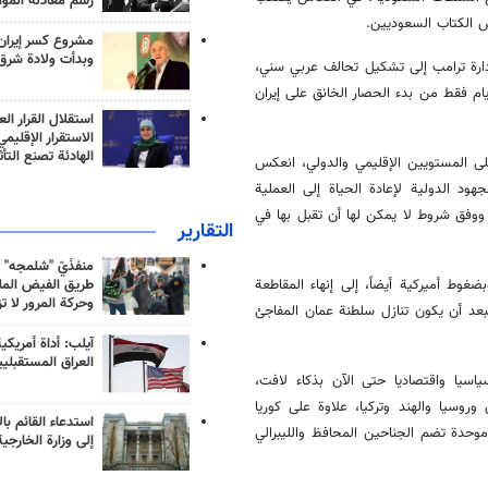
رسم معادلة الموا
 الكتاب السعوديين.
مشروع كسر إيران
وبدأت ولادة شرق
ارة ترامب إلى تشكيل تحالف عربي سني،
ام فقط من بدء الحصار الخانق على إيران
استقلال القرار الع
الاستقرار الإقليم
الهادئة تصنع التأث
ى المستويين الإقليمي والدولي، انعكس
د الدولية لإعادة الحياة إلى العملية
ووفق شروط لا يمكن لها أن تقبل بها في
التقارير
منفذَيّ "شلمجه" 
طريق الفيض الملي
غوط أميركية أيضاً، إلى إنهاء المقاطعة
وحركة المرور لا ت
تبعد أن يكون تنازل سلطنة عمان المفاجئ
آيلب: أداة أمريكي
العراق المستقبلي
سياسيا واقتصاديا حتى الآن بذكاء لافت،
وسيا والهند وتركيا، علاوة على كوريا
استدعاء القائم بال
موحدة تضم الجناحين المحافظ والليبرالي
إلى وزارة الخارجية