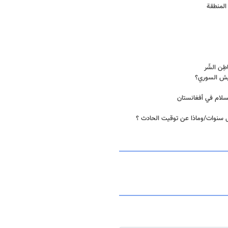
المنطقة
طِن الشّر
جيش السوري؟
للسلام في أفغانستان
ل سنوات/وماذا عن توقيت الحادث ؟