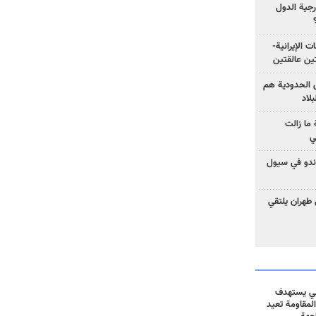
رجية الدول
ت الإيرانية-
ين عالقتين
ق الحدودية هم
لاد
ما زالت
ي
كوندو في سيول
 طهران يلتقي
ني يستهدف
المقاومة تعيد