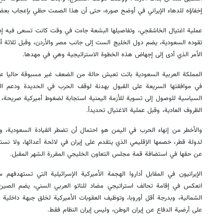
إخفاؤه للدهاء الإيراني في أوضح صوره، حتى أن هذا الصمت حظي بإعجاب بعض
عملية اغتيال الخاشقجي، وتفاصيلها البشعة جاءت في وقت كانت تسعى فيه إد
تقوده السعودية، يضم دول الخليج الست إلى جانب مصر والأردن، وقبل ثلاثة أي
الأمر الذي أدى إلى إجهاض هذه الخطوة الاستراتيجية وهي في مهدها.
المملكة العربية السعودية باتت تعيش حالة من الضعف غير مسبوقة حاليا عل
في موافقتها السريعة على القبول بهدنة لوقف الحرب في الحديدة ودعم الجهو
السياسية للوصول إلى تسوية للأزمة اليمنية استجابة لضغوط أميركية صريحة، 
الظروف العادية، وقبل عملية الاغتيال تحديداً.
والأخطر من إنهاء الحرب في اليمن هو احتمال أن تضطر القيادة السعودية، وبض
لدولة قطر، خصمها الإقليمي الذي يتقدم على إيران في لائحة أعدائها، ولا نس
عن حقها في استضافة قمة مجلس التعاون الخليجي المقررة الشهر المقبل.
الإيرانيون في المقابل أداروا الهجمة الأميركية الإسرائيلية التي تستهدفهم 
انعكس في إقامة تحالف استراتيجي مضاد للناتو العربي السني، يضم الصين ور
الشمالية، وبدرجة أقل أوروبا، وتوظيف العقوبات الأميركية لخلق جبهة داخلية 
على أرضية الدفاع عن إيران الوطن، وليس إيران النظام فقط
.