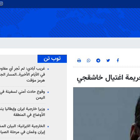
توب تن
غريب آبادي: لم نُجرِ أي مفاو
في الأيام الأخيرة..المسار ال
 بجريمة اغتيال خاشقجي
هرمز مؤقت
وقوع حادث أمني لسفينة في
اليمن
وزيرا خارجية ايران وإيطاليا ي
الأوضاع في المنطقة
الخارجية الايرانية: البيان ال
إيران وعُمان في مرحلة الصياغ