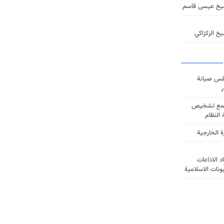
يخ عيسى قاسم
خ الزكزاكي
س صيانة
ر
ع تشخيص
النظام
ة الخارجية
د الاذاعات
يونات الاسلامية