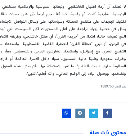
لا نعتقد أن أزمة اغتيال الخاشقجي، وتبعاتها السياسية والإعلامية ستختفي
الرئيسية، تقليدية كانت أم رقمية، كما أننا نجزم أيضاً بأن شن حملات تطال
تكثيف الهجمات على منتقدي المملكة وسياساتها، على وسائل التواصل الاجتماعي
يمثل في حتمية إجراء مراجعة على أعلى المستويات لكل السياسات التي أوص
الذي تعيشه حاليا، ابتداءً من "جريمة القرن"، أي مقتل خاشقجي، وطريقة التعام
في اليمن، أو تبني "صفقة القرن" لتصفية القضية الفلسطينية، واستدعاء سعد
التطبيع السري مع إسرائيل، واستعداء الشارعين العربي والفلسطيني معاً، و
وخبرات سعودية وطنية عالية المستوى، سواء داخل الأسرة الحاكمة أو خارج
المطلوبة بطرق علمية فاعلة إذا ما تقرر الاستعانة بها.. فتهميش هذه العقول ه
وتضخمها، ووصول البلاد إلى الوضع الحالي.. والله أعلم./انتهى/
رمز الخبر
1889750
محتوى ذات صلة