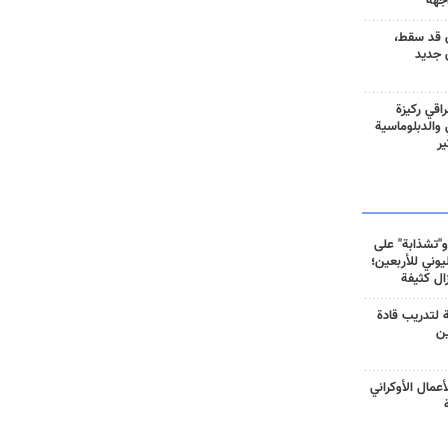
جهة
 قد سقط،
 جديد
راقي ركيزة
ي والدبلوماسية
ير
و"تشذابة" على
وني للأربعين؛
زال كثيفة
ة لتدريب قادة
ين
أعمال الأوكراني