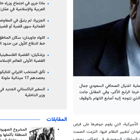
ماذا جرى في اجتماع وزراء خا
العربية والإسلامية في عمّان؟
الجزيرة: لم يتبقّ في المفاوضا
العُمانية سوى قضية أو قضيت
اللواء جاويدان: سكان المناط
خط الدفاع الأول عن حدود الب
بزشكيان: القضية الفلسطينية 
القضية الأولى للعالم الإسلام
تألق المنتخب الايراني للتاي
بحصدهم 17 ميدالية ملونة
ملية اغتيال الصحافي السعودي جمال
السفير الباكستاني الجديد في
رجا الرابح الأكبر، وفي المقابل جاءت
وزير الداخلية
لذي تتوجه إليه أصابع الاتهام بالوقوف
المقابلات
ة الأميركية، التي يقوم جوهرها على فرض
المشروع الصهيو
ودان لتغيير النظام فيها، التزمت الصمت
المنطقة بأكملها و
 مع السلطات السعودية، في انعكاس يصعب