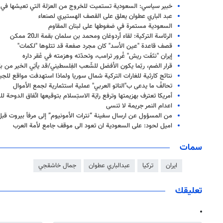
خبير سياسي: السعودية تستميت للخروج من العزلة التي تعيشها في 
عبد الباري عطوان يعلق على القصف الهستيري لصنعاء
السعودية مستمرة في ضغوطها على لبنان المقاوم
الرئاسة التركية: لقاء أردوغان ومحمد بن سلمان بقمة الـ20 ممكن
قصف قاعدة "عين الأسد" كان مجرد صفعة قد تتلوها "لكمات"
إيران "نتَفَت ريش" غُرور ترامب، وتحدّته وهزمته في عُقر داره
قرار الضم، ربّما يكون الأفضل للشّعب الفِلسطيني/قد يأتِي الخير من با
نتائج كارثية للغارات التركية شمال سوريا ولماذا استهدفت مواقع لل
تحالفُ ما يدعى ب"الناتو العربي" عملية استثمارية لجمع الأموال
أمريكا تعترف بهزيمتها وترفع رايَة الاستِسلام بتوقيعها اتّفاق الدوحة 
اعدام النمر جريمة لا تنسى
من المسؤول عن ارسال سفینة “نترات الأمونیوم” إلی مرفأ بیروت قب
اميل لحود: على السعودية ان تعود الى موقف جامع لأمة العرب
سمات
ايران
تركيا
عبدالباري عطوان
جمال خاشقجي
تعليقك