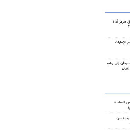
 هرمز أداة
؟
 الإمارات
ميدان إلى وهم
إيران
س السلطة
ة
يد حسن