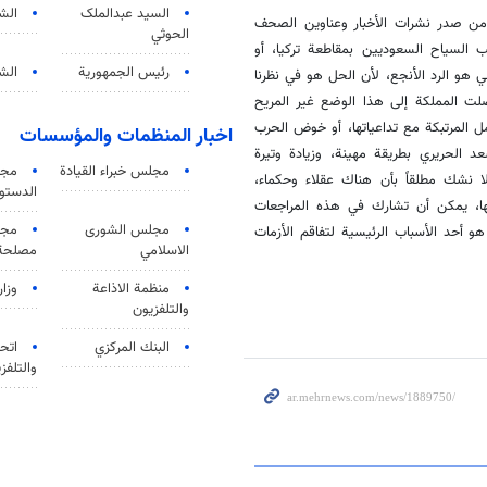
السید عبدالملک
الش
 من صدر نشرات الأخبار وعناوين الصحف
الحوثي
ب السياح السعوديين بمقاطعة تركيا، أو
رئيس الجمهورية
الشي
 هو الرد الأنجع، لأن الحل هو في نظرنا
لت المملكة إلى هذا الوضع غير المريح
ل المرتبكة مع تداعياتها، أو خوض الحرب
اخبار المنظمات والمؤسسات
 الحريري بطريقة مهينة، وزيادة وتيرة
مجلس خبراء القيادة
مجل
لا نشك مطلقاً بأن هناك عقلاء وحكماء،
الدستو
ها، يمكن أن تشارك في هذه المراجعات
مجلس الشورى
مجم
و أحد الأسباب الرئيسية لتفاقم الأزمات
الاسلامي
مصلحة 
منظمة الاذاعة
وزار
والتلفزیون
البنك المركزي
اتحا
والتلفز