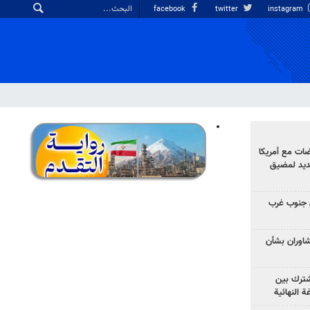
facebook
twitter
instagram
ضات مع أمريكا
جديد لمضيق
 جنوب غرب
تشاوران بشأن
مشترك بين
ة النهائية