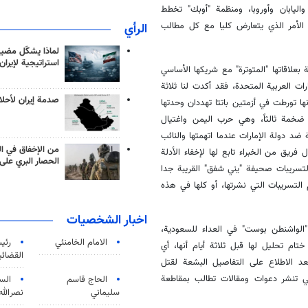
واليابان وأوروبا، ومنظمة "أوبك" تخطط
سعار مرتفعة، الأمر الذي يتعارض كليا مع كل مطالب
الرأي
لماذا يشكّل مضيق
استراتيجية لإيران
بعلاقاتها "المتوترة" مع شريكها الأساسي
ت العربية المتحدة، فقد أكدت لنا ثلاثة
صدمة إيران لأحلام
ها تورطت في أزمتين باتتا تهددان وحدتها
رية ضخمة ثالثاً، وهي حرب اليمن واغتيال
د دولة الإمارات عندما اتهمتها والنائب
من الإخفاق في ال
يق من الخبراء تابع لها لإخفاء الأدلة
الحصار البري على 
لتسريبات صحيفة "يني شفق" القريبة جدا
سريبات التي نشرتها، أو كلها في هذه
اخبار الشخصيات
"الواشنطن بوست" في العداء للسعودية،
الامام الخامنئي
رئی
تام تحليل لها قبل ثلاثة أيام أنها، أي
القضائی
عد الاطلاع على التفاصيل البشعة لقتل
ي تنشر دعوات ومقالات تطالب بمقاطعة
الحاج قاسم
الس
سليماني
نصرالله