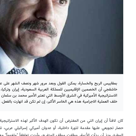
بمقاييس الربح والخسارة، يمكن القول وبعد مرور شهر ونصف الشهر على ع
خاشقجي أن الخصمين الإقليميين للمملكة العربية السعودية، إيران وتركيا، خ
الاستراتيجية الأميركية في الشرق الأوسط التي تعتبر الأمير محمد بن سلمان ا
خلف العملية الاجرامية هذه هي الخاسر الأكبر، إن لم تكن قد انهارت بالفعل.
كان لافتاً أن إيران التي من المفترض أن تكون الهدف الأكبر لهذه الاستراتيجي
حصار تجويعي عليها مقدمة لثورة داخلية، أو عدوان أميركي إسرائيلي عربي، تق
المطبق منذ أن بدأت الأزمة، ووقفت موقف المتفرج، وأبدت تعاطفاً "ملغوماً"