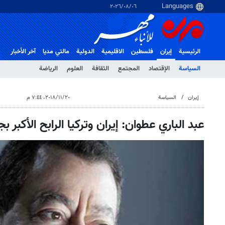
٠٦‏/٠٨‏/٢٠٢٦
الرئيسية
إيران
فلسطین
الاقلیمیة
الدولية
مالتي مدیا
آخر الأخبار
السياسة
الإقتصاد
المجتمع
الثقافة
العلوم
الرياضة
إيران
السياسة
٢٠‏/١١‏/٢٠١٨، ٧:٤٤ م
عبد الباري عطوان: إيران وتركيا الرابح الأكبر