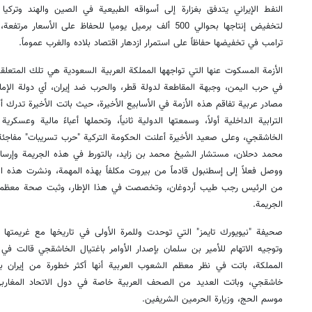
النفط الإيراني يتدفق بغزارة إلى أسواقه الطبيعية في الصين والهند وتركيا 
لتخفيض إنتاجها بحوالي 500 ألف برميل يوميا للحفاظ على الأ
ترامب في تخفيضها حفاظاً على استمرار ازدهار اقتصاد بلاده والغرب عموماً
.
الأزمة المسكوت عنها التي تواجهها المملكة العربية السعودية هي تلك المتعلقة 
في حرب اليمن، وجبهة المقاطعة لدولة قطر، والحرب ضد إيران، أي دولة الإمارا
مصادر عربية تفاقم هذه الأزمة في الأسابيع الأخيرة، حيث باتت الأخيرة تدرك أن
الترابية الداخلية أولاً، وسمعتها الدولية ثانياً، وتحملها أعباءً مالية وعسك
الخاشقجي، وعلى صعيد الأخيرة أعلنت الحكومة التركية "حرب تسريبات" مفاجئة ض
محمد دحلان، مستشار الشيخ محمد بن زايد، بالتورط في هذه الجريمة وإرسال فر
ووصل فعلاً إلى إسطنبول قادماً من بيروت مكلفاً بهذه المهمة، ونشرت هذه ا
من الرئيس رجب طيب أردوغان، وتخصصت في هذا الإطار، وثبت صحة معظم الت
الجريمة
.
صحيفة "نيويورك تايمز" التي توحدت وللمرة الأولى في تاريخها مع غريمتها 
وتوجيه الاتهام للأمير بن سلمان بإصدار الأوامر باغتيال الخاشقجي قالت في خ
المملكة، باتت في نظر معظم الشعوب العربية أنها أكثر خطورة من إيران ب
خاشقجي، وباتت العديد من الصحف العربية خاصة في دول الاتحاد المغارب
موسم الحج، وزيارة الحرمين الشريفين
.